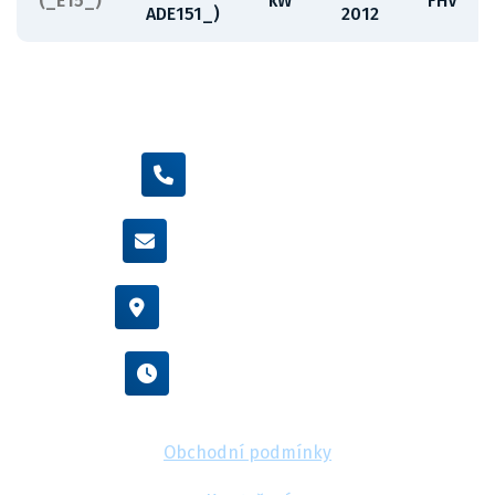
(_E15_)
kW
FHV
ADE151_)
2012
+420 605 455 587
info@flexamiauto.cz
Vídeňská 38/116, Brno
Po - Pá : 8:00 - 16:00
Obchodní podmínky