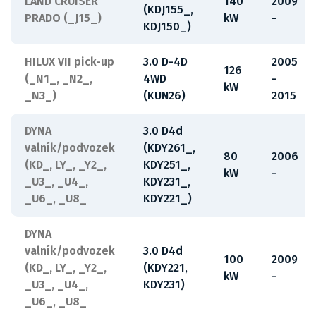
LAND CRUISER
140
2009
(KDJ155_,
PRADO (_J15_)
kW
-
KDJ150_)
HILUX VII pick-up
3.0 D-4D
2005
126
(_N1_, _N2_,
4WD
-
kW
_N3_)
(KUN26)
2015
DYNA
3.0 D4d
valník/podvozek
(KDY261_,
80
2006
(KD_, LY_, _Y2_,
KDY251_,
kW
-
_U3_, _U4_,
KDY231_,
_U6_, _U8_
KDY221_)
DYNA
valník/podvozek
3.0 D4d
100
2009
(KD_, LY_, _Y2_,
(KDY221,
kW
-
_U3_, _U4_,
KDY231)
_U6_, _U8_