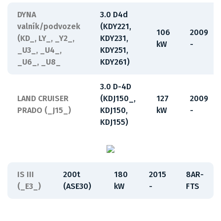
DYNA
3.0 D4d
valník/podvozek
(KDY221,
106
2009
(KD_, LY_, _Y2_,
KDY231,
kW
-
_U3_, _U4_,
KDY251,
_U6_, _U8_
KDY261)
3.0 D-4D
LAND CRUISER
(KDJ150_,
127
2009
PRADO (_J15_)
KDJ150,
kW
-
KDJ155)
IS III
200t
180
2015
8AR-
(_E3_)
(ASE30)
kW
-
FTS