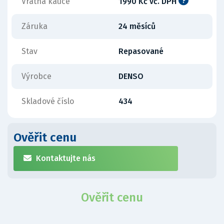
Vratná kauce
1990 Kč vč. DPH
Záruka
24 měsíců
Stav
Repasované
Výrobce
DENSO
Skladové číslo
434
Ověřit cenu
Kontaktujte nás
Ověřit cenu