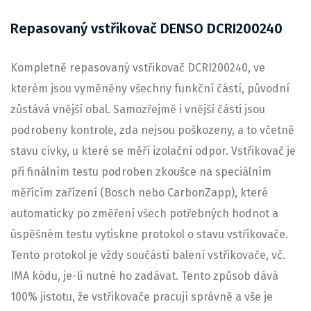
Repasovaný vstřikovač DENSO DCRI200240
Kompletně repasovaný vstřikovač DCRI200240, ve
kterém jsou vyměněny všechny funkční částí, původní
zůstává vnější obal. Samozřejmě i vnější části jsou
podrobeny kontrole, zda nejsou poškozeny, a to včetně
stavu cívky, u které se měří izolační odpor. Vstřikovač je
při finálním testu podroben zkoušce na speciálním
měřícím zařízení (Bosch nebo CarbonZapp), které
automaticky po změření všech potřebných hodnot a
úspěšném testu vytiskne protokol o stavu vstřikovače.
Tento protokol je vždy součástí balení vstřikovače, vč.
IMA kódu, je-li nutné ho zadávat. Tento způsob dává
100% jistotu, že vstřikovače pracují správně a vše je