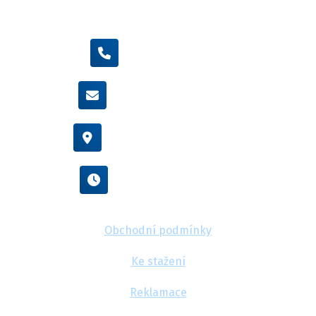
+420 605 455 587
info@flexamiauto.cz
Vídeňská 38/116, Brno
Po - Pá : 8:00 - 16:00
Obchodní podmínky
Ke stažení
Reklamace