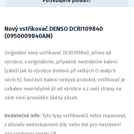
Potřebujete poradit?
Nový vstřikovač DENSO DCRI109840
(0950009840AM)
Originální nový vstřikovač DCRI109840, přímo od
výrobce, v originálním, případně neutrálním balení
(záleží jak to výrobce dodává při velkých či malých
sériích). Součástí balení nebývá protokol, vstřikovač je
zabalen neprodyšně již od výrobce a z naší strany na
něm není prováděn žádný zásah.
Dodatečné info:
Tyto typy vstřikovačů nelze repasovat,
z důvodu nedostupnosti díly nebo dat pro nastavení
pro správnou repasi CR