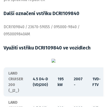
Další označení vstřiku DCRI109840
DCRI109840 / 23670-59055 / 095000-9840 /
0950009840AM
Využití vstřiku DCRI109840 ve vozidlech
LAND
CRUISER
4.5 D4-D
195
2007
1VD-
200
(VDJ200)
kW
-
FTV
(_J2_)
LAND