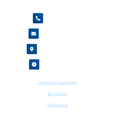
+420 605 455 587
info@flexamiauto.cz
Vídeňská 38/116, Brno
Po - Pá : 8:00 - 16:00
Obchodní podmínky
Ke stažení
Reklamace