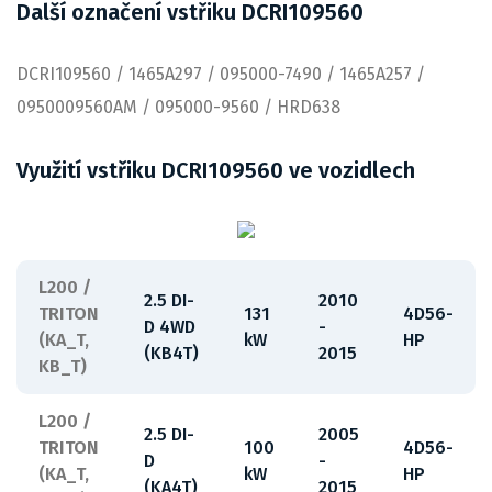
Další označení vstřiku DCRI109560
DCRI109560 / 1465A297 / 095000-7490 / 1465A257 /
0950009560AM / 095000-9560 / HRD638
Využití vstřiku DCRI109560 ve vozidlech
L200 /
2.5 DI-
2010
TRITON
131
4D56-
D 4WD
-
(KA_T,
kW
HP
(KB4T)
2015
KB_T)
L200 /
2.5 DI-
2005
TRITON
100
4D56-
D
-
(KA_T,
kW
HP
(KA4T)
2015