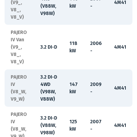
(V9_,
4M41
(V88W,
kW
-
V8_,
V98W)
V8_V)
PAJERO
IV Van
118
2006
(V9_,
3.2 DI-D
4M41
kW
-
V8_,
V8_V)
PAJERO
3.2 DI-D
IV
4WD
147
2009
4M41
(V8_W,
(V98W,
kW
-
V9_W)
V88W)
PAJERO
3.2 DI-D
IV
125
2007
(V88W,
4M41
(V8_W,
kW
-
V98W)
V9_W)