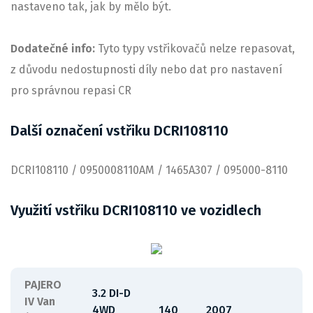
nastaveno tak, jak by mělo být.
Dodatečné info:
Tyto typy vstřikovačů nelze repasovat,
z důvodu nedostupnosti díly nebo dat pro nastavení
pro správnou repasi CR
Další označení vstřiku DCRI108110
DCRI108110 / 0950008110AM / 1465A307 / 095000-8110
Využití vstřiku DCRI108110 ve vozidlech
PAJERO
3.2 DI-D
IV Van
4WD
140
2007