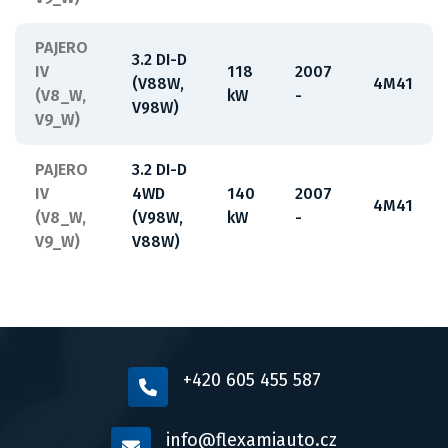
PAJERO
3.2 DI-D
IV
118
2007
(V88W,
4M41
(V8_W,
kW
-
V98W)
V9_W)
PAJERO
3.2 DI-D
IV
4WD
140
2007
4M41
(V8_W,
(V98W,
kW
-
V9_W)
V88W)
+420 605 455 587
info@flexamiauto.cz