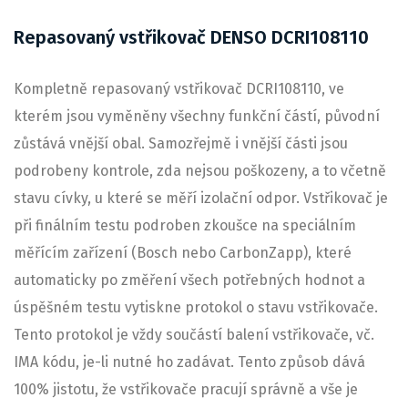
Repasovaný vstřikovač DENSO DCRI108110
Kompletně repasovaný vstřikovač DCRI108110, ve
kterém jsou vyměněny všechny funkční částí, původní
zůstává vnější obal. Samozřejmě i vnější části jsou
podrobeny kontrole, zda nejsou poškozeny, a to včetně
stavu cívky, u které se měří izolační odpor. Vstřikovač je
při finálním testu podroben zkoušce na speciálním
měřícím zařízení (Bosch nebo CarbonZapp), které
automaticky po změření všech potřebných hodnot a
úspěšném testu vytiskne protokol o stavu vstřikovače.
Tento protokol je vždy součástí balení vstřikovače, vč.
IMA kódu, je-li nutné ho zadávat. Tento způsob dává
100% jistotu, že vstřikovače pracují správně a vše je