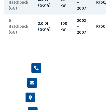
Hatchback
-
RF5C,RF
(GG14)
kW
(GG)
2007
6
2002
2.0 DI
100
Hatchback
-
RF5C
(GG14)
kW
(GG)
2007
+420 605 455 587
info@flexamiauto.cz
Vídeňská 38/116, Brno