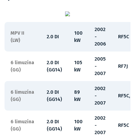
2002
MPV II
100
2.0 DI
-
RF5C
(LW)
kW
2006
2005
6 limuzína
2.0 DI
105
-
RF7J
(GG)
(GG14)
kW
2007
2002
6 limuzína
2.0 DI
89
-
RF5C,RF
(GG)
(GG14)
kW
2007
2002
6 limuzína
2.0 DI
100
-
RF5C
(GG)
(GG14)
kW
2007