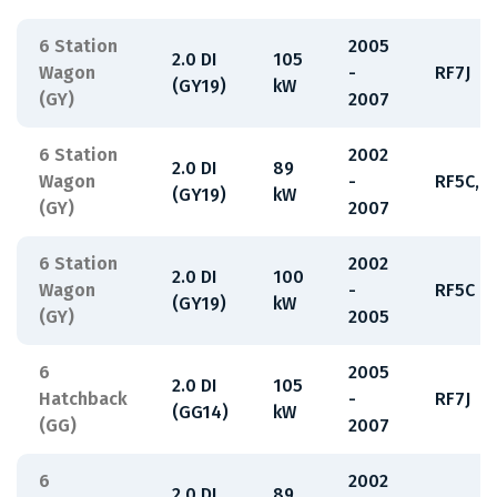
6 Station
2005
2.0 DI
105
Wagon
-
RF7J
(GY19)
kW
(GY)
2007
6 Station
2002
2.0 DI
89
Wagon
-
RF5C,RF
(GY19)
kW
(GY)
2007
6 Station
2002
2.0 DI
100
Wagon
-
RF5C
(GY19)
kW
(GY)
2005
6
2005
2.0 DI
105
Hatchback
-
RF7J
(GG14)
kW
(GG)
2007
6
2002
2.0 DI
89