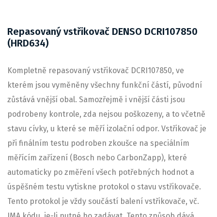
Repasovaný vstřikovač DENSO DCRI107850
(HRD634)
Kompletně repasovaný vstřikovač DCRI107850, ve
kterém jsou vyměněny všechny funkční částí, původní
zůstává vnější obal. Samozřejmě i vnější části jsou
podrobeny kontrole, zda nejsou poškozeny, a to včetně
stavu cívky, u které se měří izolační odpor. Vstřikovač je
při finálním testu podroben zkoušce na speciálním
měřícím zařízení (Bosch nebo CarbonZapp), které
automaticky po změření všech potřebných hodnot a
úspěšném testu vytiskne protokol o stavu vstřikovače.
Tento protokol je vždy součástí balení vstřikovače, vč.
IMA kódu, je-li nutné ho zadávat. Tento způsob dává