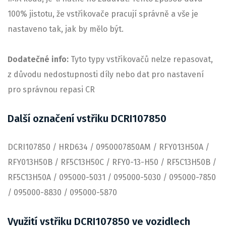
100% jistotu, že vstřikovače pracují správně a vše je
nastaveno tak, jak by mělo být.
Dodatečné info:
Tyto typy vstřikovačů nelze repasovat,
z důvodu nedostupnosti díly nebo dat pro nastavení
pro správnou repasi CR
Další označení vstřiku DCRI107850
DCRI107850 / HRD634 / 0950007850AM / RFY013H50A /
RFY013H50B / RF5C13H50C / RFY0-13-H50 / RF5C13H50B /
RF5C13H50A / 095000-5031 / 095000-5030 / 095000-7850
/ 095000-8830 / 095000-5870
Využití vstřiku DCRI107850 ve vozidlech