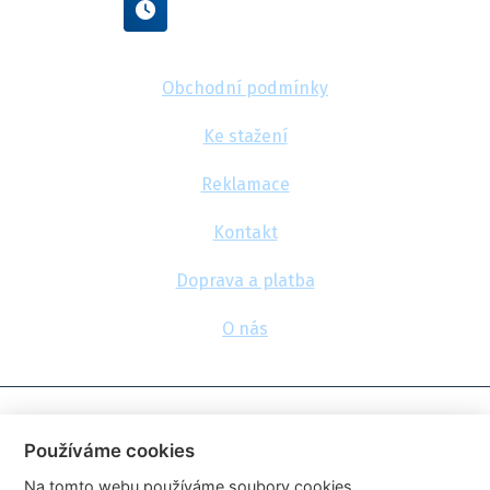
Po - Pá : 8:00 - 16:00
Obchodní podmínky
Ke stažení
Reklamace
Kontakt
Doprava a platba
O nás
© 2026, FlexaMi Auto s.r.o.
Používáme cookies
Na tomto webu používáme soubory cookies.