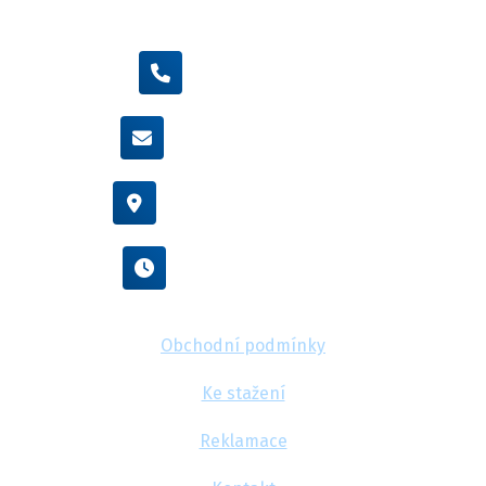
+420 605 455 587
info@flexamiauto.cz
Vídeňská 38/116, Brno
Po - Pá : 8:00 - 16:00
Obchodní podmínky
Ke stažení
Reklamace