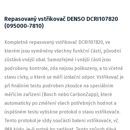
Repasovaný vstřikovač DENSO DCRI107820
(095000-7810)
Kompletně repasovaný vstřikovač DCRI107820, ve
kterém jsou vyměněny všechny funkční částí, původní
zůstává vnější obal. Samozřejmě i vnější části jsou
podrobeny kontrole, zda nejsou poškozeny, a to včetně
stavu cívky, u které se měří izolační odpor. Vstřikovač je
při finálním testu podroben zkoušce na speciálním
měřícím zařízení (Bosch nebo CarbonZapp), které
automaticky po změření všech potřebných hodnot a
úspěšném testu vytiskne protokol o stavu vstřikovače.
Tento protokol je vždy součástí balení vstřikovače, vč.
IMA kódu, je-li nutné ho zadávat. Tento způsob dává