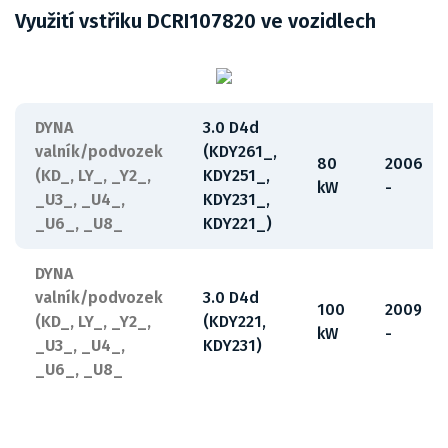
Využití vstřiku DCRI107820 ve vozidlech
DYNA
3.0 D4d
valník/podvozek
(KDY261_,
80
2006
(KD_, LY_, _Y2_,
KDY251_,
kW
-
_U3_, _U4_,
KDY231_,
_U6_, _U8_
KDY221_)
DYNA
valník/podvozek
3.0 D4d
100
2009
(KD_, LY_, _Y2_,
(KDY221,
kW
-
_U3_, _U4_,
KDY231)
_U6_, _U8_