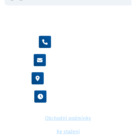
+420 605 455 587
info@flexamiauto.cz
Vídeňská 38/116, Brno
Po - Pá : 8:00 - 16:00
Obchodní podmínky
Ke stažení