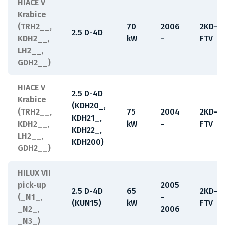
HIACE V
Krabice
(TRH2__,
70
2006
2KD-
2.5 D-4D
KDH2__,
kW
-
FTV
LH2__,
GDH2__)
HIACE V
2.5 D-4D
Krabice
(KDH20_,
(TRH2__,
75
2004
2KD-
KDH21_,
KDH2__,
kW
-
FTV
KDH22_,
LH2__,
KDH200)
GDH2__)
HILUX VII
pick-up
2005
2.5 D-4D
65
2KD-
(_N1_,
-
(KUN15)
kW
FTV
_N2_,
2006
_N3_)