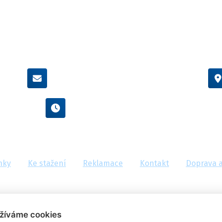
info@flexamiauto.cz
Po - Pá : 8:00 - 16:00
nky
Ke stažení
Reklamace
Kontakt
Doprava a
žíváme cookies