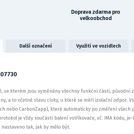
Doprava zdarma pro
velkoobchod
Další označení
Využití ve vozidlech
107730
 ve kterém jsou vyměněny všechny funkční částí, původní zůs
, a to včetně stavu cívky, u které se měří izolační odpor. Vs
sch nebo CarbonZapp), které automaticky po změření všech
protokol je vždy součástí balení vstřikovače, vč. IMA kódu, j
je nastaveno tak, jak by mělo být.