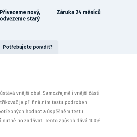
Přivezeme nový,
Záruka 24 měsíců
odvezeme starý
Potřebujete poradit?
tává vnější obal. Samozřejmě i vnější části
třikovač je při finálním testu podroben
 potřebných hodnot a úspěšném testu
e-li nutné ho zadávat. Tento způsob dává 100%