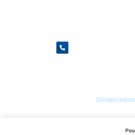
+420 605 455 587
Obchodní podmí
Pou