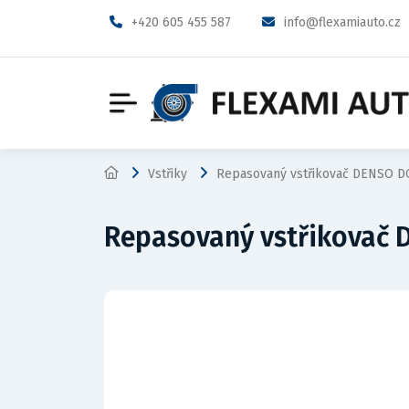
+420 605 455 587
info@flexamiauto.cz
Vstřiky
Repasovaný vstřikovač DENSO D
Repasovaný vstřikovač 