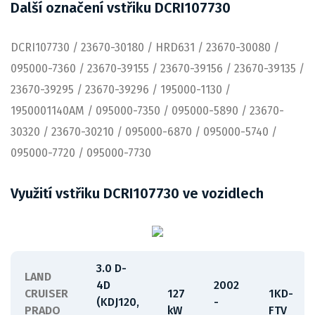
Další označení vstřiku DCRI107730
DCRI107730 / 23670-30180 / HRD631 / 23670-30080 /
095000-7360 / 23670-39155 / 23670-39156 / 23670-39135 /
23670-39295 / 23670-39296 / 195000-1130 /
1950001140AM / 095000-7350 / 095000-5890 / 23670-
30320 / 23670-30210 / 095000-6870 / 095000-5740 /
095000-7720 / 095000-7730
Využití vstřiku DCRI107730 ve vozidlech
3.0 D-
LAND
4D
2002
CRUISER
127
1KD-
(KDJ120,
-
PRADO
kW
FTV