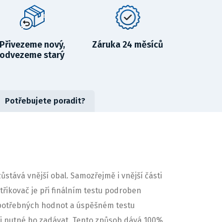
Přivezeme nový,
Záruka 24 měsíců
odvezeme starý
Potřebujete poradit?
tává vnější obal. Samozřejmě i vnější části
třikovač je při finálním testu podroben
 potřebných hodnot a úspěšném testu
e-li nutné ho zadávat. Tento způsob dává 100%