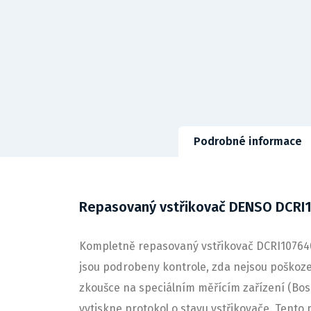
Podrobné informace
Repasovaný vstřikovač DENSO DCRI
Kompletně repasovaný vstřikovač DCRI107640,
jsou podrobeny kontrole, zda nejsou poškozeny
zkoušce na speciálním měřícím zařízení (Bo
vytiskne protokol o stavu vstřikovače. Tento 