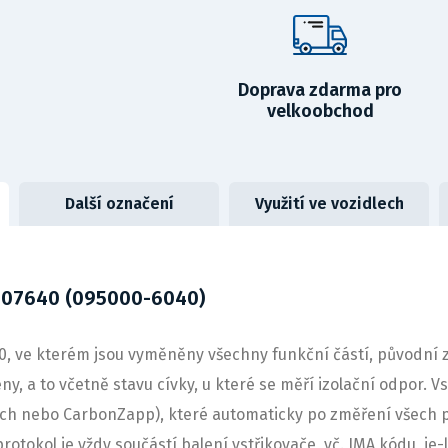
Doprava zdarma pro
velkoobchod
Další označení
Využití ve vozidlech
107640 (095000-6040)
 ve kterém jsou vyměněny všechny funkční částí, původní zůs
, a to včetně stavu cívky, u které se měří izolační odpor. Vs
sch nebo CarbonZapp), které automaticky po změření všech
protokol je vždy součástí balení vstřikovače, vč. IMA kódu, j