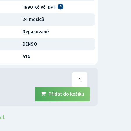
1990 Kč vč. DPH
24 měsíců
Repasované
DENSO
416
Přidat do košíku
st