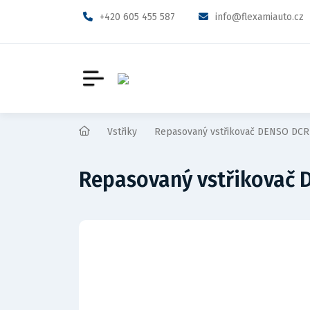
+420 605 455 587
info@flexamiauto.cz
Vstřiky
Repasovaný vstřikovač DENSO DCR
Repasovaný vstřikovač 