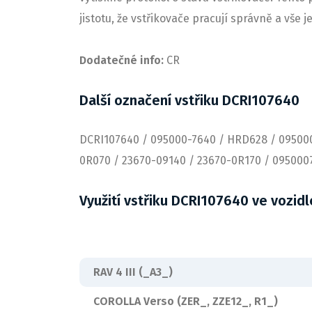
jistotu, že vstřikovače pracují správně a vše 
Dodatečné info:
CR
Další označení vstřiku DCRI107640
DCRI107640 / 095000-7640 / HRD628 / 095000
0R070 / 23670-09140 / 23670-0R170 / 095000
Využití vstřiku DCRI107640 ve vozid
RAV 4 III (_A3_)
COROLLA Verso (ZER_, ZZE12_, R1_)