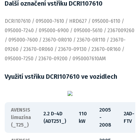
Další označení vstřiku DCRI107610
DCRI107610 / 095000-7610 / HRD627 / 095000-6110 /
095000-7240 / 095000-6900 / 095000-5610 / 2367009260
/ 095000-7600 / 23670-0R010 / 23670-0R110 / 23670-
09260 / 23670-0R060 / 23670-09130 / 23670-0R160 /
095000-7250 / 23670-09200 / 0950007610AM
Využití vstřiku DCRI107610 ve vozidlech
AVENSIS
2005
2.2 D-4D
110
2AD-
limuzína
-
(ADT251_)
kW
FTV
(_T25_)
2008