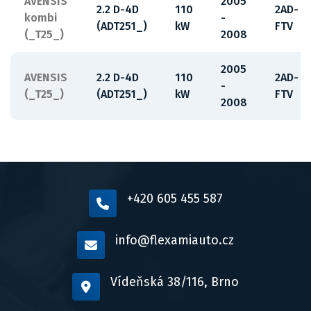
AVENSIS
2005
2.2 D-4D
110
2AD-
kombi
-
(ADT251_)
kW
FTV
(_T25_)
2008
2005
AVENSIS
2.2 D-4D
110
2AD-
-
(_T25_)
(ADT251_)
kW
FTV
2008
+420 605 455 587
info@flexamiauto.cz
Vídeňská 38/116, Brno