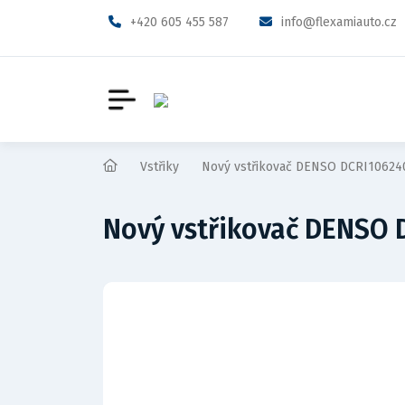
+420 605 455 587
info@flexamiauto.cz
Vstřiky
Nový vstřikovač DENSO DCRI10624
Nový vstřikovač DENSO 