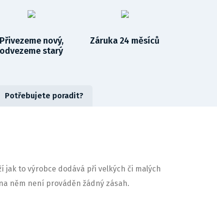
Přivezeme nový,
Záruka 24 měsíců
odvezeme starý
Potřebujete poradit?
í jak to výrobce dodává při velkých či malých
ny na něm není prováděn žádný zásah.