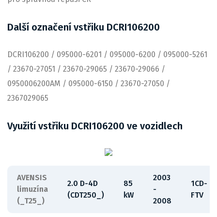
Další označení vstřiku DCRI106200
DCRI106200 / 095000-6201 / 095000-6200 / 095000-5261
/ 23670-27051 / 23670-29065 / 23670-29066 /
0950006200AM / 095000-6150 / 23670-27050 /
2367029065
Využití vstřiku DCRI106200 ve vozidlech
AVENSIS
2003
2.0 D-4D
85
1CD-
limuzína
-
(CDT250_)
kW
FTV
(_T25_)
2008