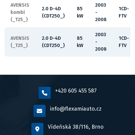
AVENSIS
2003
2.0 D-4D
85
1CD-
kombi
-
(CDT250_)
kW
FTV
(_T25_)
2008
2003
AVENSIS
2.0 D-4D
85
1CD-
-
(_T25_)
(CDT250_)
kW
FTV
2008
+420 605 455 587
info@flexamiauto.cz
Vídeňská 38/116, Brno