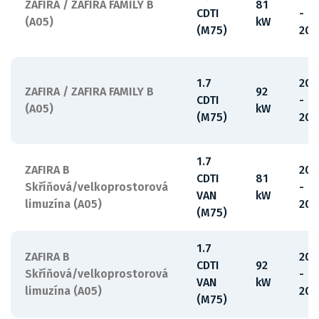
ZAFIRA / ZAFIRA FAMILY B
81
CDTI
-
(A05)
kW
(M75)
201
1.7
200
ZAFIRA / ZAFIRA FAMILY B
92
CDTI
-
(A05)
kW
(M75)
201
1.7
ZAFIRA B
20
CDTI
81
Skříňová/velkoprostorová
-
VAN
kW
limuzína (A05)
201
(M75)
1.7
ZAFIRA B
20
CDTI
92
Skříňová/velkoprostorová
-
VAN
kW
limuzína (A05)
201
(M75)