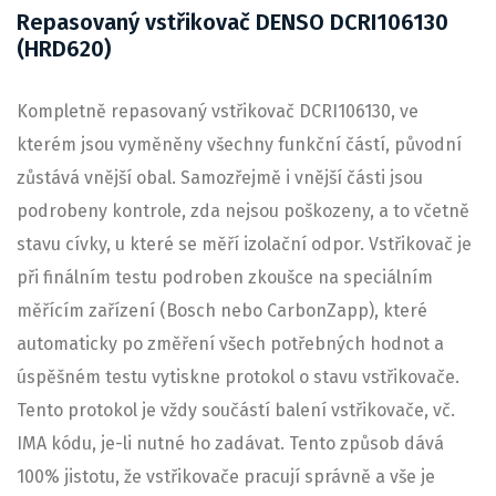
Repasovaný vstřikovač DENSO DCRI106130
(HRD620)
Kompletně repasovaný vstřikovač DCRI106130, ve
kterém jsou vyměněny všechny funkční částí, původní
zůstává vnější obal. Samozřejmě i vnější části jsou
podrobeny kontrole, zda nejsou poškozeny, a to včetně
stavu cívky, u které se měří izolační odpor. Vstřikovač je
při finálním testu podroben zkoušce na speciálním
měřícím zařízení (Bosch nebo CarbonZapp), které
automaticky po změření všech potřebných hodnot a
úspěšném testu vytiskne protokol o stavu vstřikovače.
Tento protokol je vždy součástí balení vstřikovače, vč.
IMA kódu, je-li nutné ho zadávat. Tento způsob dává
100% jistotu, že vstřikovače pracují správně a vše je