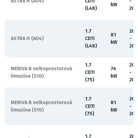
ASTRA H (A04)
CDTI
-
kW
(L48)
201
1.7
200
81
ASTRA H (A04)
CDTI
-
kW
(L48)
201
1.7
201
MERIVA B velkoprostorová
74
CDTI
-
limuzína (S10)
kW
(75)
201
1.7
201
MERIVA B velkoprostorová
81
CDTI
-
limuzína (S10)
kW
(75)
201
1.7
20