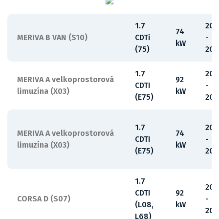
1.7
201
74
MERIVA B VAN (S10)
CDTi
-
kW
(75)
201
1.7
20
MERIVA A velkoprostorová
92
CDTI
-
limuzína (X03)
kW
(E75)
201
1.7
200
MERIVA A velkoprostorová
74
CDTI
-
limuzína (X03)
kW
(E75)
201
1.7
20
CDTI
92
CORSA D (S07)
-
(L08,
kW
201
L68)