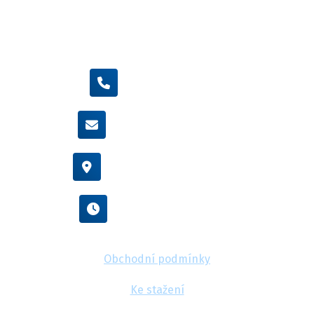
+420 605 455 587
info@flexamiauto.cz
Vídeňská 38/116, Brno
Po - Pá : 8:00 - 16:00
Obchodní podmínky
Ke stažení