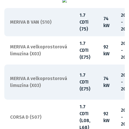
1.7
201
74
MERIVA B VAN (S10)
CDTi
-
kW
(75)
201
1.7
20
MERIVA A velkoprostorová
92
CDTI
-
limuzína (X03)
kW
(E75)
201
1.7
200
MERIVA A velkoprostorová
74
CDTI
-
limuzína (X03)
kW
(E75)
201
1.7
20
CDTI
92
CORSA D (S07)
-
(L08,
kW
201
L68)