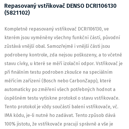
Repasovaný vstřikovač DENSO DCRI106130
(5821102)
Kompletně repasovaný vstřikovač DCRI106130, ve
kterém jsou vyměněny všechny funkční částí, původní
zůstává vnější obal. Samozřejmě i vnější části jsou
podrobeny kontrole, zda nejsou poškozeny, a to včetně
stavu cívky, u které se měří izolační odpor. Vstřikovač je
při finálním testu podroben zkoušce na speciálním
měřícím zařízení (Bosch nebo CarbonZapp), které
automaticky po změření všech potřebných hodnot a
úspěšném testu vytiskne protokol o stavu vstřikovače.
Tento protokol je vždy součástí balení vstřikovače, vč.
IMA kódu, je-li nutné ho zadávat. Tento způsob dává
100% jistotu, že vstřikovače pracují správně a vše je