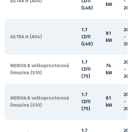
ASTRA H (A04)
CDTI
-
kW
(L48)
201
1.7
200
81
ASTRA H (A04)
CDTI
-
kW
(L48)
201
1.7
201
MERIVA B velkoprostorová
74
CDTI
-
limuzína (S10)
kW
(75)
201
1.7
201
MERIVA B velkoprostorová
81
CDTI
-
limuzína (S10)
kW
(75)
201
1.7
20