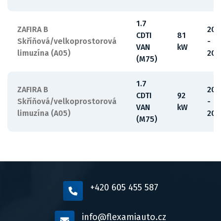
1.7
ZAFIRA B
20
CDTI
81
Skříňová/velkoprostorová
-
VAN
kW
limuzína (A05)
201
(M75)
1.7
ZAFIRA B
20
CDTI
92
Skříňová/velkoprostorová
-
VAN
kW
limuzína (A05)
201
(M75)
+420 605 455 587
info@flexamiauto.cz