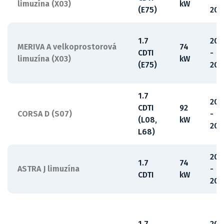
limuzína (X03)
kW
(E75)
201
1.7
200
MERIVA A velkoprostorová
74
CDTI
-
limuzína (X03)
kW
(E75)
201
1.7
20
CDTI
92
CORSA D (S07)
-
(L08,
kW
201
L68)
201
1.7
74
ASTRA J limuzína
-
CDTI
kW
201
1.7
201