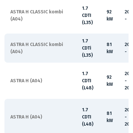
1.7
ASTRA H CLASSIC kombi
92
200
CDTI
(A04)
kW
-
(L35)
1.7
ASTRA H CLASSIC kombi
81
200
CDTi
(A04)
kW
-
(L35)
1.7
200
92
ASTRA H (A04)
CDTI
-
kW
(L48)
201
1.7
200
81
ASTRA H (A04)
CDTI
-
kW
(L48)
201