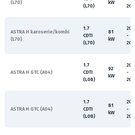
(L70)
kW
(L70)
201
1.7
200
ASTRA H karoserie/kombi
81
CDTI
-
(L70)
kW
(L70)
201
1.7
200
92
ASTRA H GTC (A04)
CDTI
-
kW
(L08)
201
1.7
200
81
ASTRA H GTC (A04)
CDTI
-
kW
(L08)
201