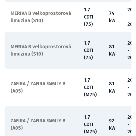
1.7
201
MERIVA B velkoprostorová
74
CDTI
-
limuzína (S10)
kW
(75)
201
1.7
201
MERIVA B velkoprostorová
81
CDTI
-
limuzína (S10)
kW
(75)
201
1.7
20
ZAFIRA / ZAFIRA FAMILY B
81
CDTI
-
(A05)
kW
(M75)
201
1.7
200
ZAFIRA / ZAFIRA FAMILY B
92
CDTI
-
(A05)
kW
(M75)
201