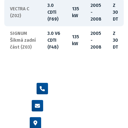
3.0
2005
Z
VECTRA C
135
CDTi
-
30
(Z02)
kW
(F69)
2008
DT
SIGNUM
3.0 V6
2005
Z
135
Šikmá zadní
CDTI
-
30
kW
část (Z03)
(F48)
2008
DT
+420 605 455 587
info@flexamiauto.cz
Vídeňská 38/116, Brno