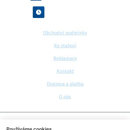
Po - Pá : 8:00 - 16:00
Obchodní podmínky
Ke stažení
Reklamace
Kontakt
Doprava a platba
O nás
© 2026, FlexaMi Auto s.r.o.
Používáme cookies