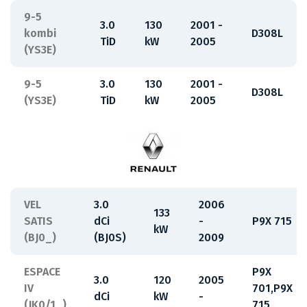
9-5
3.0
130
2001 -
kombi
D308L
TiD
kW
2005
(YS3E)
9-5
3.0
130
2001 -
D308L
(YS3E)
TiD
kW
2005
VEL
3.0
2006
133
SATIS
dCi
-
P9X 715
kW
(BJ0_)
(BJ0S)
2009
ESPACE
P9X
3.0
120
2005
IV
701,P9X
dCi
kW
-
(JK0/1_)
715