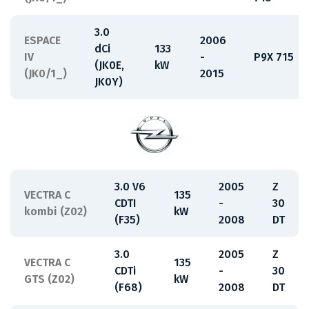
3.0
ESPACE
2006
dCi
133
IV
-
P9X 715
(JK0E,
kW
(JK0/1_)
2015
JK0Y)
3.0 V6
2005
Z
VECTRA C
135
CDTI
-
30
kombi (Z02)
kW
(F35)
2008
DT
3.0
2005
Z
VECTRA C
135
CDTi
-
30
GTS (Z02)
kW
(F68)
2008
DT