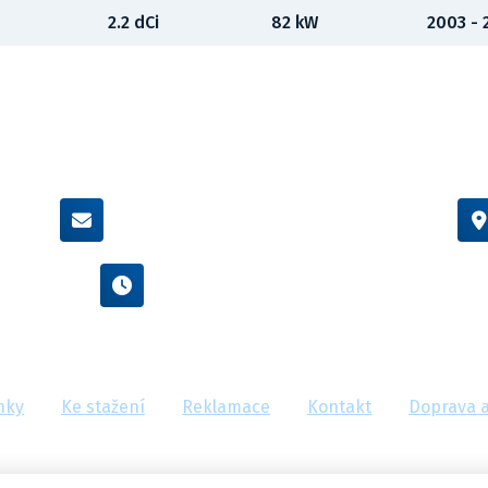
2.2 dCi
82 kW
2003 -
info@flexamiauto.cz
Po - Pá : 8:00 - 16:00
nky
Ke stažení
Reklamace
Kontakt
Doprava a