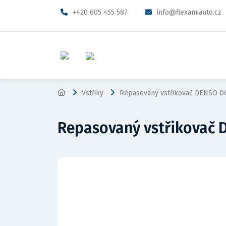
+420 605 455 587
info@flexamiauto.cz
Vstřiky
Repasovaný vstřikovač DENSO D
Repasovaný vstřikovač 