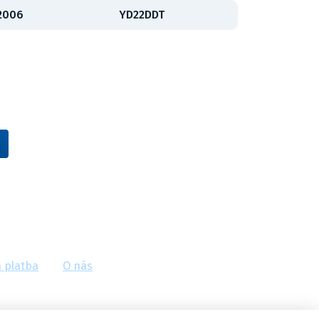
 2006
YD22DDT
Vídeňská 38/116, Brno
 platba
O nás