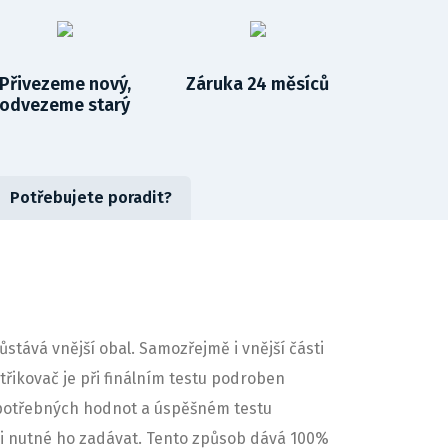
Přivezeme nový,
Záruka 24 měsíců
odvezeme starý
Potřebujete poradit?
tává vnější obal. Samozřejmě i vnější části
třikovač je při finálním testu podroben
 potřebných hodnot a úspěšném testu
e-li nutné ho zadávat. Tento způsob dává 100%