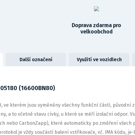
Doprava zdarma pro
velkoobchod
Další označení
Využití ve vozidlech
105180 (16600BN80)
 ve kterém jsou vyměněny všechny funkční částí, původní zůs
, a to včetně stavu cívky, u které se měří izolační odpor. Vs
sch nebo CarbonZapp), které automaticky po změření všech
protokol je vždy součástí balení vstřikovače, vč. IMA kódu, j