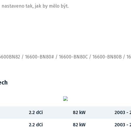
je nastaveno tak, jak by mělo být.
16600BN82 / 16600-BN80# / 16600-BN80C / 16600-BN80B / 1
ech
2.2 dCi
82 kW
2003 -
2.2 dCi
82 kW
2003 -