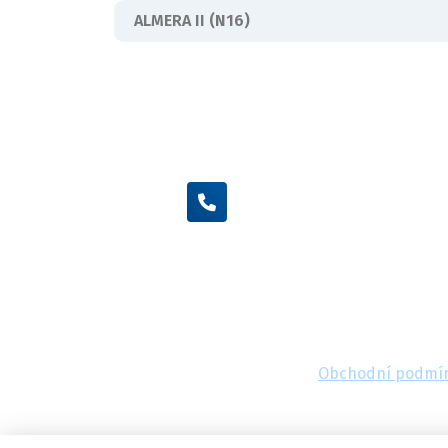
ALMERA II (N16)
+420 605 455 587
Obchodní podmí