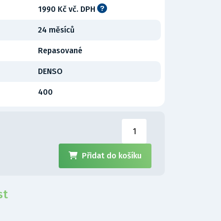
1990 Kč vč. DPH
24 měsíců
Repasované
DENSO
400
Přidat do košíku
st