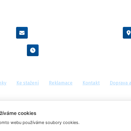
info@flexamiauto.cz
Po - Pá : 8:00 - 16:00
nky
Ke stažení
Reklamace
Kontakt
Doprava a
žíváme cookies
omto webu používáme soubory cookies.
Ceny jsou uvedeny vč. DPH