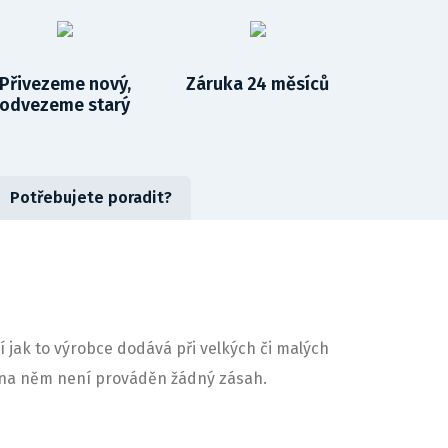
Přivezeme nový,
Záruka 24 měsíců
odvezeme starý
Potřebujete poradit?
í jak to výrobce dodává při velkých či malých
ny na něm není prováděn žádný zásah.