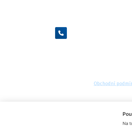
+420 605 455 587
Obchodní podmí
Pou
Na t
© 2026, FlexaMi Auto s.r.o.