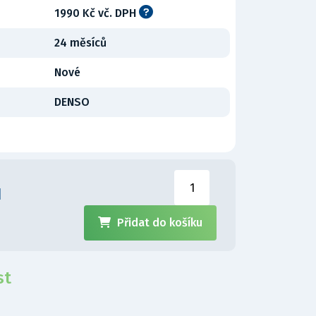
1990 Kč vč. DPH
24 měsíců
Nové
DENSO
H
Přidat do košíku
st