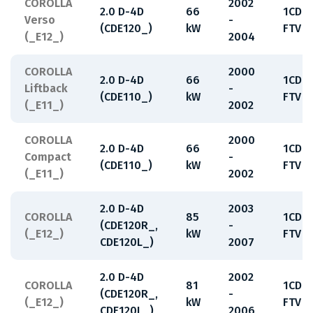
COROLLA
2002
2.0 D-4D
66
1CD-
Verso
-
(CDE120_)
kW
FTV
(_E12_)
2004
COROLLA
2000
2.0 D-4D
66
1CD-
Liftback
-
(CDE110_)
kW
FTV
(_E11_)
2002
COROLLA
2000
2.0 D-4D
66
1CD-
Compact
-
(CDE110_)
kW
FTV
(_E11_)
2002
2.0 D-4D
2003
COROLLA
85
1CD-
(CDE120R_,
-
(_E12_)
kW
FTV
CDE120L_)
2007
2.0 D-4D
2002
COROLLA
81
1CD-
(CDE120R_,
-
(_E12_)
kW
FTV
CDE120L_)
2006