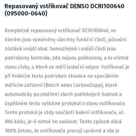
Repasovaný vstřikovač DENSO DCRI100640
(095000-0640)
Kompletně repasovaný vstřikovač DCRI100640, ve
kterém jsou vyměněny všechny funkční částí, původní
zůstává vnější obal. Samozřejmě i vnější části jsou
podrobeny kontrole, zda nejsou poškozeny, a to včetně
stavu cívky, u které se měří izolační odpor. Vstřikovač je
při finálním testu podroben zkoušce na speciálním
měřícím zařízení (Bosch nebo CarbonZapp), které
automaticky po změření všech potřebných hodnot a
úspěšném testu vytiskne protokol o stavu vstřikovače.
Tento protokol je vždy součástí balení vstřikovače, vč.
IMA kódu, je-li nutné ho zadávat. Tento způsob dává
100% jistotu, že vstřikovače pracují správně a vše je