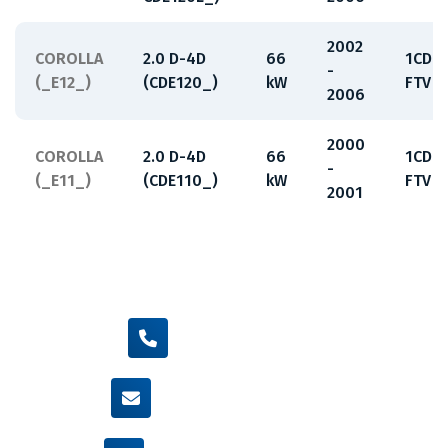
2002
COROLLA
2.0 D-4D
66
1CD-
-
(_E12_)
(CDE120_)
kW
FTV
2006
2000
COROLLA
2.0 D-4D
66
1CD-
-
(_E11_)
(CDE110_)
kW
FTV
2001
+420 605 455 587
info@flexamiauto.cz