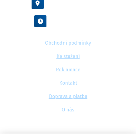
Vídeňská 38/116, Brno
Po - Pá : 8:00 - 16:00
Obchodní podmínky
Ke stažení
Reklamace
Kontakt
Doprava a platba
O nás