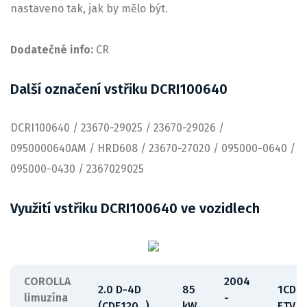
nastaveno tak, jak by mělo být.
Dodatečné info:
CR
Další označení vstřiku DCRI100640
DCRI100640 / 23670-29025 / 23670-29026 /
0950000640AM / HRD608 / 23670-27020 / 095000-0640 /
095000-0430 / 2367029025
Využití vstřiku DCRI100640 ve vozidlech
COROLLA
2004
2.0 D-4D
85
1CD-
limuzína
-
(CDE120_)
kW
FTV