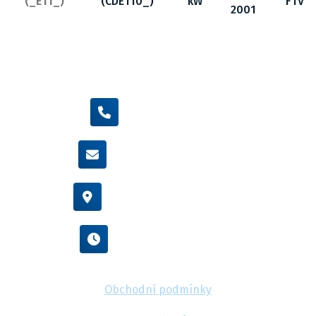
(_E11_)
(CDE110_)
kW
FTV
2001
+420 605 455 587
info@flexamiauto.cz
Vídeňská 38/116, Brno
Po - Pá : 8:00 - 16:00
Obchodní podmínky