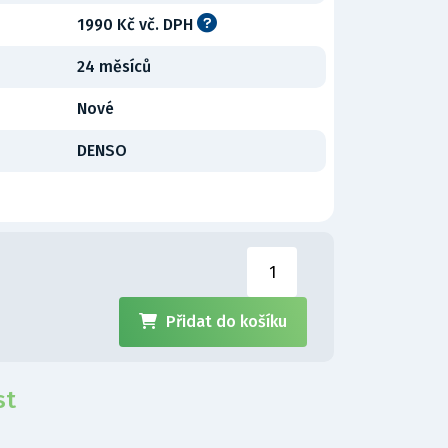
1990 Kč vč. DPH
24 měsíců
Nové
DENSO
H
Přidat do košíku
st