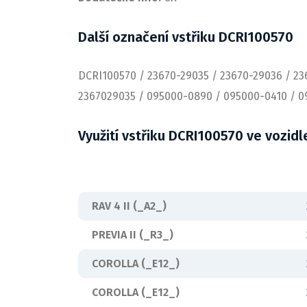
Další označení vstřiku DCRI100570
DCRI100570 / 23670-29035 / 23670-29036 / 23
2367029035 / 095000-0890 / 095000-0410 / 
Využití vstřiku DCRI100570 ve vozidl
RAV 4 II (_A2_)
PREVIA II (_R3_)
COROLLA (_E12_)
COROLLA (_E12_)