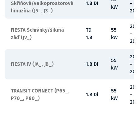
Skříňová/velkoprostorová
1.8 DI
-
kW
limuzína (J5_, J3_)
200
200
FIESTA Schránky/šikmá
TD
55
-
záď (JV_)
1.8
kW
200
200
55
FIESTA IV (JA_, JB_)
1.8 DI
-
kW
200
200
TRANSIT CONNECT (P65_,
55
1.8 Di
-
P70_, P80_)
kW
201