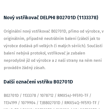
Nový vstřikovač DELPHI B02701D (1133378)
Originální nový vstřikovač B02701D, přímo od výrobce, v
originálním, případně neutrálním balení (záleží jak to
výrobce dodává při velkých či malých sériích). Součástí
balení nebývá protokol, vstřikovač je zabalen
neprodyšně již od výrobce a z naší strany na něm není
prováděn žádný zásah.
Další označení vstřiku B02701D
B02701D / 1133378 / 1078712 / RMXS4J-9F593-TF /
1134199 / 1079904 / TJBB02701D / RMXS4Q-9F593-TF /