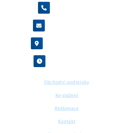
+420 605 455 587
info@flexamiauto.cz
Vídeňská 38/116, Brno
Po - Pá : 8:00 - 16:00
Obchodní podmínky
Ke stažení
Reklamace
Kontakt