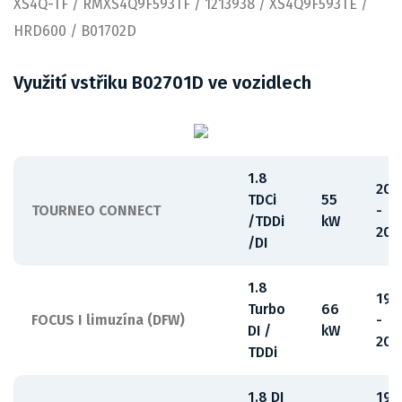
XS4Q-TF / RMXS4Q9F593TF / 1213938 / XS4Q9F593TE /
HRD600 / B01702D
Využití vstřiku B02701D ve vozidlech
1.8
200
TDCi
55
TOURNEO CONNECT
-
/TDDi
kW
201
/DI
1.8
199
Turbo
66
FOCUS I limuzína (DFW)
-
DI /
kW
200
TDDi
1.8 DI
199