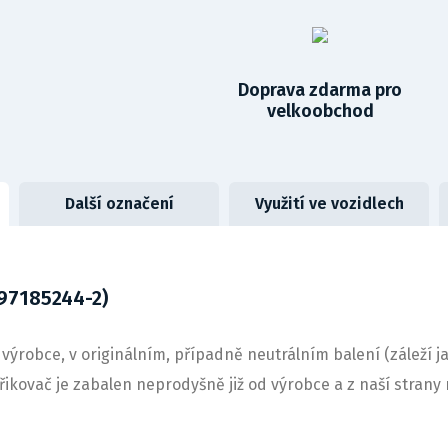
Doprava zdarma pro
velkoobchod
Další označení
Využití ve vozidlech
97185244-2)
výrobce, v originálním, případně neutrálním balení (záleží j
střikovač je zabalen neprodyšně již od výrobce a z naší stra