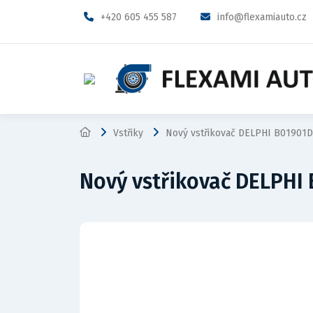
+420 605 455 587
info@flexamiauto.cz
Vstřiky
Nový vstřikovač DELPHI B01901D
Nový vstřikovač DELPHI 