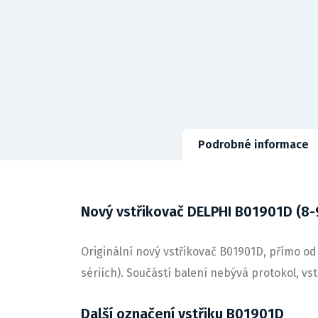
Podrobné informace
Nový vstřikovač DELPHI B01901D (8-
Originální nový vstřikovač B01901D, přímo od 
sériích). Součástí balení nebývá protokol, v
Další označení vstřiku B01901D