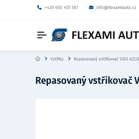
+420 605 455 587
info@flexamiauto.cz
Vstřiky
Repasovaný vstřikovač VDO A2C
Repasovaný vstřikovač