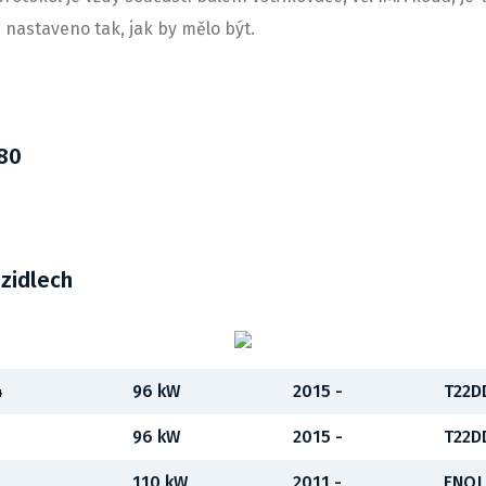
je nastaveno tak, jak by mělo být.
080
ozidlech
4
96 kW
2015 -
T22D
96 kW
2015 -
T22D
110 kW
2011 -
ENQJ