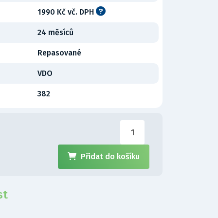
1990 Kč vč. DPH
24 měsíců
Repasované
VDO
382
Přidat do košíku
st