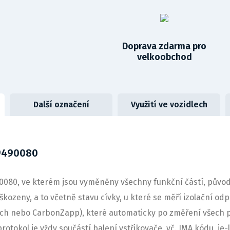
Doprava zdarma pro
velkoobchod
Další označení
Využití ve vozidlech
39490080
80, ve kterém jsou vyměněny všechny funkční částí, původní
kozeny, a to včetně stavu cívky, u které se měří izolační odp
sch nebo CarbonZapp), které automaticky po změření všech
protokol je vždy součástí balení vstřikovače, vč. IMA kódu, j