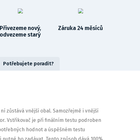
Přivezeme nový,
Záruka 24 měsíců
odvezeme starý
Potřebujete poradit?
 zůstává vnější obal. Samozřejmě i vnější
or. Vstřikovač je při finálním testu podroben
 potřebných hodnot a úspěšném testu
e-li nutné ho zadávat. Tento způsob dává 100%