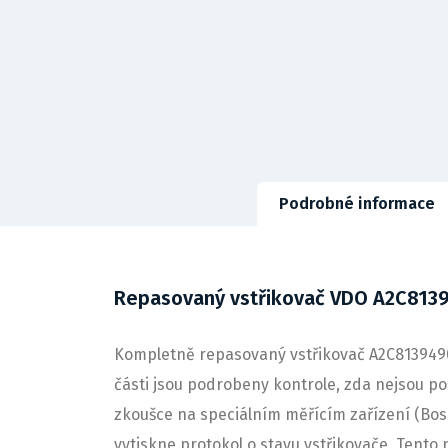
Podrobné informace
Repasovaný vstřikovač VDO A2C81
Kompletně repasovaný vstřikovač A2C81394900
části jsou podrobeny kontrole, zda nejsou poš
zkoušce na speciálním měřícím zařízení (Bo
vytiskne protokol o stavu vstřikovače. Tento 