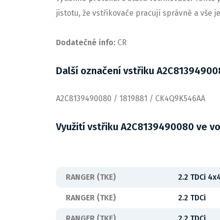
jistotu, že vstřikovače pracují správně a vše 
Dodatečné info:
CR
Další označení vstřiku A2C8139490
A2C8139490080 / 1819881 / CK4Q9K546AA
Využití vstřiku A2C8139490080 ve v
RANGER (TKE)
2.2 TDCi 4x
RANGER (TKE)
2.2 TDCi
RANGER (TKE)
2.2 TDCi