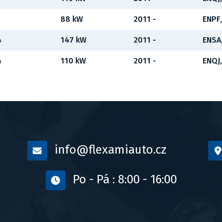
88 kW
2011 -
ENPF
4
147 kW
2011 -
ENSA
4
110 kW
2011 -
ENQJ
info@flexamiauto.cz
Po - Pá : 8:00 - 16:00