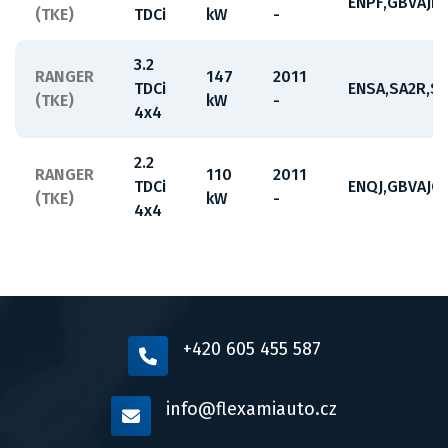
ENPF,GBVAJP
(TKE)
TDCi
kW
-
3.2
RANGER
147
2011
TDCi
ENSA,SA2R,S
(TKE)
kW
-
4x4
2.2
RANGER
110
2011
TDCi
ENQJ,GBVAJQJ
(TKE)
kW
-
4x4
+420 605 455 587
info@flexamiauto.cz