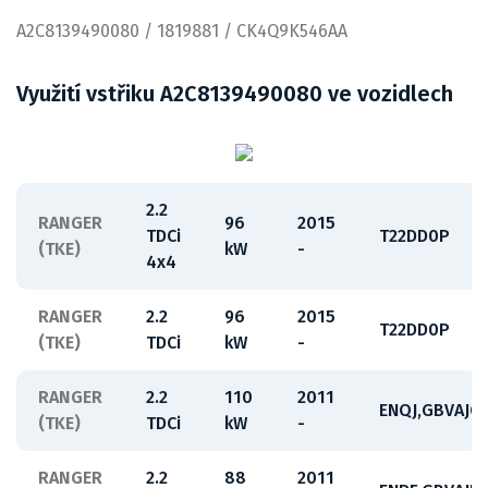
A2C8139490080 / 1819881 / CK4Q9K546AA
Využití vstřiku A2C8139490080 ve vozidlech
2.2
RANGER
96
2015
TDCi
T22DD0P
(TKE)
kW
-
4x4
RANGER
2.2
96
2015
T22DD0P
(TKE)
TDCi
kW
-
RANGER
2.2
110
2011
ENQJ,GBVAJQJ
(TKE)
TDCi
kW
-
RANGER
2.2
88
2011