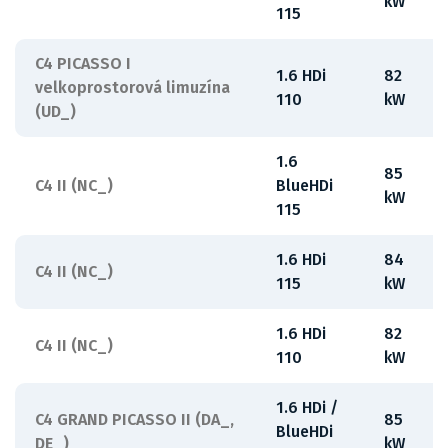
kW
115
C4 PICASSO I
1.6 HDi
82
velkoprostorová limuzína
110
kW
(UD_)
1.6
85
C4 II (NC_)
BlueHDi
kW
115
1.6 HDi
84
C4 II (NC_)
115
kW
1.6 HDi
82
C4 II (NC_)
110
kW
1.6 HDi /
C4 GRAND PICASSO II (DA_,
85
BlueHDi
DE_)
kW