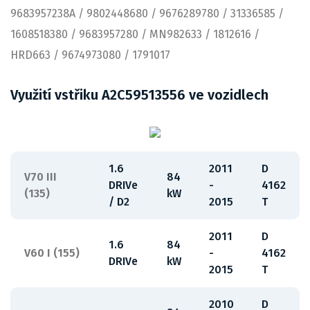
9683957238A / 9802448680 / 9676289780 / 31336585 /
1608518380 / 9683957280 / MN982633 / 1812616 /
HRD663 / 9674973080 / 1791017
Využití vstřiku A2C59513556 ve vozidlech
1.6
2011
D
V70 III
84
DRIVe
-
4162
(135)
kW
/ D2
2015
T
2011
D
1.6
84
V60 I (155)
-
4162
DRIVe
kW
2015
T
2010
D