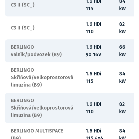
1.6 HDi
84
C3 II (SC_)
115
kW
1.6 HDi
82
C3 II (SC_)
110
kW
BERLINGO
1.6 HDi
66
valník/podvozek (B9)
90 16V
kW
BERLINGO
1.6 HDi
84
Skříňová/velkoprostorová
115
kW
limuzína (B9)
BERLINGO
1.6 HDi
82
Skříňová/velkoprostorová
110
kW
limuzína (B9)
BERLINGO MULTISPACE
1.6 HDi
84
(B9)
115 4x4
kW