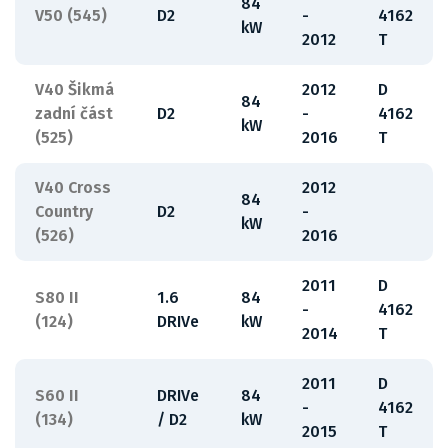
84
V50 (545)
D2
-
4162
kW
2012
T
V40 Šikmá
2012
D
84
zadní část
D2
-
4162
kW
(525)
2016
T
V40 Cross
2012
84
Country
D2
-
kW
(526)
2016
2011
D
S80 II
1.6
84
-
4162
(124)
DRIVe
kW
2014
T
2011
D
S60 II
DRIVe
84
-
4162
(134)
/ D2
kW
2015
T