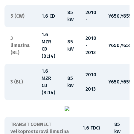
85
2010
5 (CW)
1.6 CD
Y650,Y655,
kW
-
1.6
3
2010
MZR
85
limuzína
-
Y650,Y655
CD
kW
(BL)
2013
(BL14)
1.6
2010
MZR
85
3 (BL)
-
Y650,Y655
CD
kW
2013
(BL14)
TRANSIT CONNECT
85
1.6 TDCi
velkoprostorová limuzína
kW