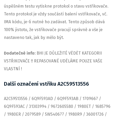
úspěšném testu vytiskne protokol o stavu vstřikovače.
Tento protokol je vždy součástí balení vstřikovače, vč.
IMA kódu, je-li nutné ho zadávat. Tento způsob dává
100% jistotu, že vstřikovače pracují správně a vše je
nastaveno tak, jak by mělo být.
Dodatečné info:
BHI JE DŮLEŽITÉ VĚDĚT KATEGORII
VSTŘIKOVAČE !! REPASOVANÉ UDĚLÁME POUZE VAŠE
VLASTNÍ !
Další označení vstřiku A2C59513556
A2C59513556 / 6Q9F593AD / 6Q9F593AB / 1709667 /
6Q9F593AC / 31303994 / 9672605580 / 1980ET / 1685796
/ 1980ER / 2079589 / 5WS40677 / 1980R9 / 36001726 /