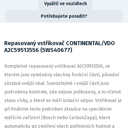
Využití ve vozidlech
Potřebujete poradit?
Repasovaný vstřikovač CONTINENTAL/VDO
A2C59513556 (5WS40677)
Kompletně repasovaný vstřikovač A2C59513556, ve
kterém jsou vyměněny všechny funkční částí, původní
zůstává vnější obal. Samozřejmě i vnější části jsou
podrobeny kontrole, zda nejsou poškozeny, a to včetně
stavu cívky, u které se měří izolační odpor. Vstřikovač je
při finálním testu podroben zkoušce na speciálním
měřícím zařízení (Bosch nebo CarbonZapp), které
automaticky po změření všech potřebných hodnot a