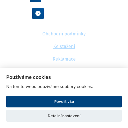
Po - Pá : 8:00 - 16:00
Obchodní podmínky
Ke stažení
Reklamace
Kontakt
Používáme cookies
Doprava a platba
Na tomto webu používáme soubory cookies.
O nás
Povolit vše
Detailní nastavení
© 2026, FlexaMi Auto s.r.o.