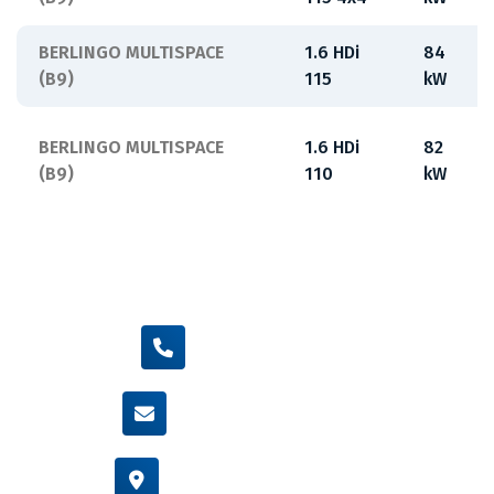
BERLINGO MULTISPACE
1.6 HDi
84
(B9)
115
kW
BERLINGO MULTISPACE
1.6 HDi
82
(B9)
110
kW
+420 605 455 587
info@flexamiauto.cz
Vídeňská 38/116, Brno