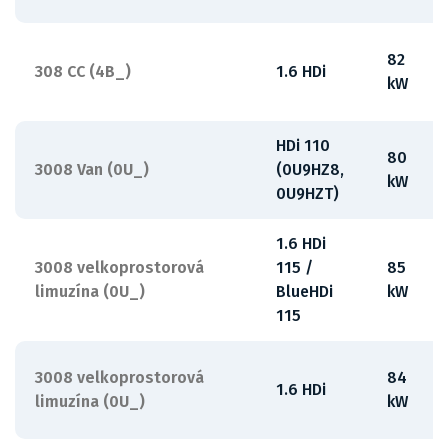
82
308 CC (4B_)
1.6 HDi
kW
HDi 110
80
3008 Van (0U_)
(0U9HZ8,
kW
0U9HZT)
1.6 HDi
3008 velkoprostorová
115 /
85
limuzína (0U_)
BlueHDi
kW
115
3008 velkoprostorová
84
1.6 HDi
limuzína (0U_)
kW