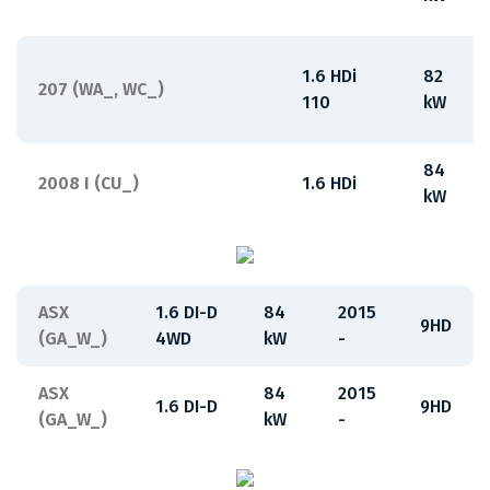
1.6 HDi
82
207 (WA_, WC_)
110
kW
84
2008 I (CU_)
1.6 HDi
kW
ASX
1.6 DI-D
84
2015
9HD
(GA_W_)
4WD
kW
-
ASX
84
2015
1.6 DI-D
9HD
(GA_W_)
kW
-