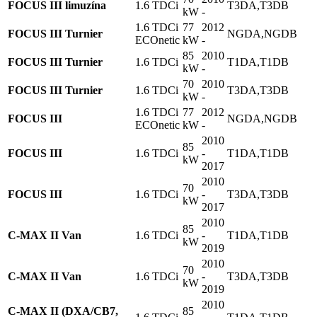
FOCUS III limuzína
1.6 TDCi
T3DA,T3DB
kW
-
1.6 TDCi
77
2012
FOCUS III Turnier
NGDA,NGDB
ECOnetic
kW
-
85
2010
FOCUS III Turnier
1.6 TDCi
T1DA,T1DB
kW
-
70
2010
FOCUS III Turnier
1.6 TDCi
T3DA,T3DB
kW
-
1.6 TDCi
77
2012
FOCUS III
NGDA,NGDB
ECOnetic
kW
-
2010
85
FOCUS III
1.6 TDCi
-
T1DA,T1DB
kW
2017
2010
70
FOCUS III
1.6 TDCi
-
T3DA,T3DB
kW
2017
2010
85
C-MAX II Van
1.6 TDCi
-
T1DA,T1DB
kW
2019
2010
70
C-MAX II Van
1.6 TDCi
-
T3DA,T3DB
kW
2019
2010
C-MAX II (DXA/CB7,
85