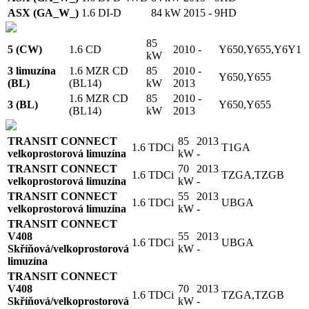
ASX (GA_W_)
1.6 DI-D
84 kW
2015 -
9HD
85
5 (CW)
1.6 CD
2010 -
Y650,Y655,Y6Y1
kW
3 limuzína
1.6 MZR CD
85
2010 -
Y650,Y655
(BL)
(BL14)
kW
2013
1.6 MZR CD
85
2010 -
3 (BL)
Y650,Y655
(BL14)
kW
2013
TRANSIT CONNECT
85
2013
1.6 TDCi
T1GA
velkoprostorová limuzína
kW
-
TRANSIT CONNECT
70
2013
1.6 TDCi
TZGA,TZGB
velkoprostorová limuzína
kW
-
TRANSIT CONNECT
55
2013
1.6 TDCi
UBGA
velkoprostorová limuzína
kW
-
TRANSIT CONNECT
V408
55
2013
1.6 TDCi
UBGA
Skříňová/velkoprostorová
kW
-
limuzína
TRANSIT CONNECT
V408
70
2013
1.6 TDCi
TZGA,TZGB
Skříňová/velkoprostorová
kW
-