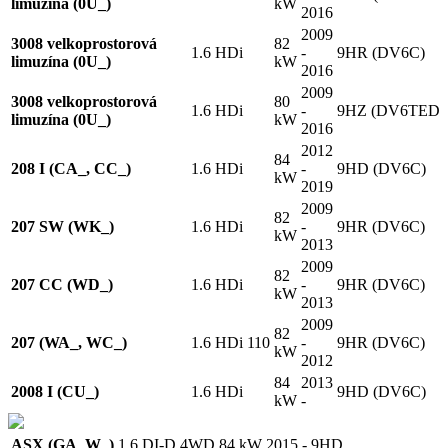
limuzína (0U_)
kW
2016
2009
3008 velkoprostorová
82
1.6 HDi
-
9HR (DV6C)
limuzína (0U_)
kW
2016
2009
3008 velkoprostorová
80
1.6 HDi
-
9HZ (DV6TED4
limuzína (0U_)
kW
2016
2012
84
208 I (CA_, CC_)
1.6 HDi
-
9HD (DV6C)
kW
2019
2009
82
207 SW (WK_)
1.6 HDi
-
9HR (DV6C)
kW
2013
2009
82
207 CC (WD_)
1.6 HDi
-
9HR (DV6C)
kW
2013
2009
82
207 (WA_, WC_)
1.6 HDi 110
-
9HR (DV6C)
kW
2012
84
2013
2008 I (CU_)
1.6 HDi
9HD (DV6C)
kW
-
ASX (GA_W_)
1.6 DI-D 4WD
84 kW
2015 -
9HD