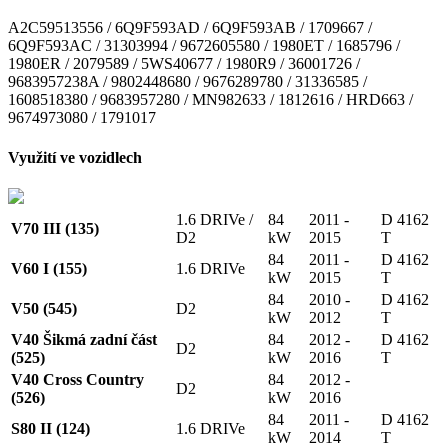
A2C59513556 / 6Q9F593AD / 6Q9F593AB / 1709667 /
6Q9F593AC / 31303994 / 9672605580 / 1980ET / 1685796 /
1980ER / 2079589 / 5WS40677 / 1980R9 / 36001726 /
9683957238A / 9802448680 / 9676289780 / 31336585 /
1608518380 / 9683957280 / MN982633 / 1812616 / HRD663 /
9674973080 / 1791017
Využití ve vozidlech
1.6 DRIVe /
84
2011 -
D 4162
V70 III (135)
D2
kW
2015
T
84
2011 -
D 4162
V60 I (155)
1.6 DRIVe
kW
2015
T
84
2010 -
D 4162
V50 (545)
D2
kW
2012
T
V40 Šikmá zadní část
84
2012 -
D 4162
D2
(525)
kW
2016
T
V40 Cross Country
84
2012 -
D2
(526)
kW
2016
84
2011 -
D 4162
S80 II (124)
1.6 DRIVe
kW
2014
T