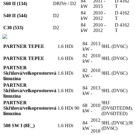
84
2011 -
D 4162
S60 II (134)
DRIVe / D2
kW
2015
T
84
2010 -
D 4162
S40 II (544)
D2
kW
2012
T
84
2010 -
D 4162
C30 (533)
D2
kW
2012
T
84
2013
PARTNER TEPEE
1.6 HDi
9HL (DV6C)
kW
-
82
2010
PARTNER TEPEE
1.6 HDi
9HL (DV6C)
kW
-
PARTNER
82
2010
Skříňová/velkoprostorová
1.6 HDi
9HL (DV6C)
kW
-
limuzína
PARTNER
84
2013
Skříňová/velkoprostorová
1.6 HDi
9HL (DV6C)
kW
-
limuzína
PARTNER
9HJ
68
2010
Skříňová/velkoprostorová
1.6 HDi 90
(DV6DTEDM),
kW
-
limuzína
(DV6DTED)
2012
84
9HL (DV6C),9
508 SW I (8E_)
1.6 HDi
-
kW
(DV6C)
2018