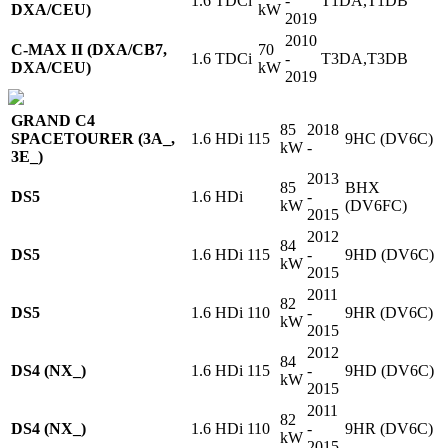
1.6 TDCi
-
T1DA,T1DB
DXA/CEU)
kW
2019
2010
C-MAX II (DXA/CB7,
70
1.6 TDCi
-
T3DA,T3DB
DXA/CEU)
kW
2019
GRAND C4
85
2018
SPACETOURER (3A_,
1.6 HDi 115
9HC (DV6C)
kW
-
3E_)
2013
85
BHX
DS5
1.6 HDi
-
kW
(DV6FC)
2015
2012
84
DS5
1.6 HDi 115
-
9HD (DV6C)
kW
2015
2011
82
DS5
1.6 HDi 110
-
9HR (DV6C)
kW
2015
2012
84
DS4 (NX_)
1.6 HDi 115
-
9HD (DV6C)
kW
2015
2011
82
DS4 (NX_)
1.6 HDi 110
-
9HR (DV6C)
kW
2015