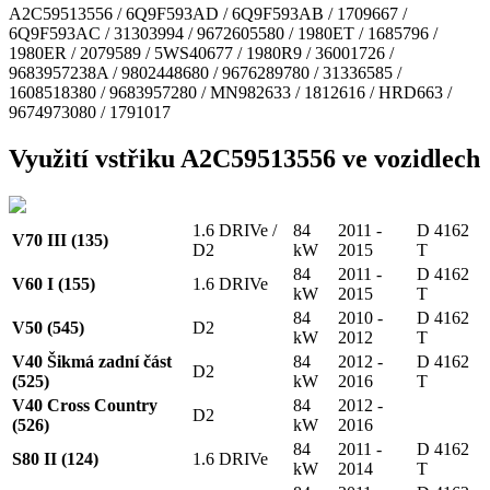
A2C59513556 / 6Q9F593AD / 6Q9F593AB / 1709667 /
6Q9F593AC / 31303994 / 9672605580 / 1980ET / 1685796 /
1980ER / 2079589 / 5WS40677 / 1980R9 / 36001726 /
9683957238A / 9802448680 / 9676289780 / 31336585 /
1608518380 / 9683957280 / MN982633 / 1812616 / HRD663 /
9674973080 / 1791017
Využití vstřiku A2C59513556 ve vozidlech
1.6 DRIVe /
84
2011 -
D 4162
V70 III (135)
D2
kW
2015
T
84
2011 -
D 4162
V60 I (155)
1.6 DRIVe
kW
2015
T
84
2010 -
D 4162
V50 (545)
D2
kW
2012
T
V40 Šikmá zadní část
84
2012 -
D 4162
D2
(525)
kW
2016
T
V40 Cross Country
84
2012 -
D2
(526)
kW
2016
84
2011 -
D 4162
S80 II (124)
1.6 DRIVe
kW
2014
T