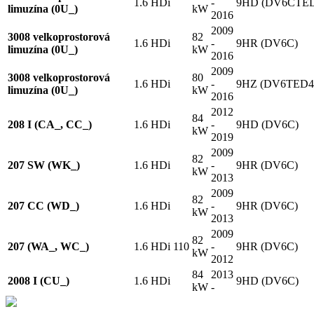
1.6 HDi
-
9HD (DV6CTE
limuzína (0U_)
kW
2016
2009
3008 velkoprostorová
82
1.6 HDi
-
9HR (DV6C)
limuzína (0U_)
kW
2016
2009
3008 velkoprostorová
80
1.6 HDi
-
9HZ (DV6TED4
limuzína (0U_)
kW
2016
2012
84
208 I (CA_, CC_)
1.6 HDi
-
9HD (DV6C)
kW
2019
2009
82
207 SW (WK_)
1.6 HDi
-
9HR (DV6C)
kW
2013
2009
82
207 CC (WD_)
1.6 HDi
-
9HR (DV6C)
kW
2013
2009
82
207 (WA_, WC_)
1.6 HDi 110
-
9HR (DV6C)
kW
2012
84
2013
2008 I (CU_)
1.6 HDi
9HD (DV6C)
kW
-