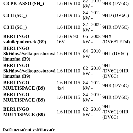
82
2010
C3 PICASSO (SH_)
1.6 HDi 110
9HR (DV6C)
kW
-
84
2012
C3 II (SC_)
1.6 HDi 115
9HD (DV6C)
kW
-
82
2009
C3 II (SC_)
1.6 HDi 110
9HR (DV6C)
kW
-
BERLINGO
1.6 HDi 90
66
2008
9HX
valník/podvozek (B9)
16V
kW
-
(DV6ATED4)
BERLINGO
84
2010
Skříňová/velkoprostorová
1.6 HDi 115
9HL (DV6C)
kW
-
limuzína (B9)
BERLINGO
9HL
82
2010
Skříňová/velkoprostorová
1.6 HDi 110
(DV6C),9HR
kW
-
limuzína (B9)
(DV6C)
BERLINGO
1.6 HDi 115
84
2012
9HR (DV6C)
MULTISPACE (B9)
4x4
kW
-
BERLINGO
84
2010
1.6 HDi 115
9HR (DV6C)
MULTISPACE (B9)
kW
-
9HL
BERLINGO
82
2010
1.6 HDi 110
(DV6C),9HR
MULTISPACE (B9)
kW
-
(DV6C)
Další označení vstřikovače