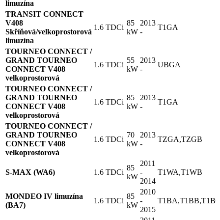
limuzína
TRANSIT CONNECT
V408
85
2013
1.6 TDCi
T1GA
Skříňová/velkoprostorová
kW
-
limuzína
TOURNEO CONNECT /
GRAND TOURNEO
55
2013
1.6 TDCi
UBGA
CONNECT V408
kW
-
velkoprostorová
TOURNEO CONNECT /
GRAND TOURNEO
85
2013
1.6 TDCi
T1GA
CONNECT V408
kW
-
velkoprostorová
TOURNEO CONNECT /
GRAND TOURNEO
70
2013
1.6 TDCi
TZGA,TZGB
CONNECT V408
kW
-
velkoprostorová
2011
85
S-MAX (WA6)
1.6 TDCi
-
T1WA,T1WB
kW
2014
2010
MONDEO IV limuzína
85
1.6 TDCi
-
T1BA,T1BB,T1B
(BA7)
kW
2015