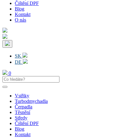
Čištění DPF
Blog
Kontakt
O nás
SK
DE
0
Vstřiky
Turbodmychadla
Čerpadla
Těsnění
Středy
Čištění DPF
Blog
Kontakt