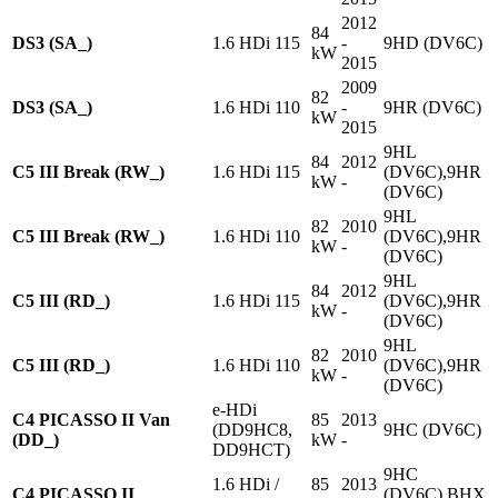
2012
84
DS3 (SA_)
1.6 HDi 115
-
9HD (DV6C)
kW
2015
2009
82
DS3 (SA_)
1.6 HDi 110
-
9HR (DV6C)
kW
2015
9HL
84
2012
C5 III Break (RW_)
1.6 HDi 115
(DV6C),9HR
kW
-
(DV6C)
9HL
82
2010
C5 III Break (RW_)
1.6 HDi 110
(DV6C),9HR
kW
-
(DV6C)
9HL
84
2012
C5 III (RD_)
1.6 HDi 115
(DV6C),9HR
kW
-
(DV6C)
9HL
82
2010
C5 III (RD_)
1.6 HDi 110
(DV6C),9HR
kW
-
(DV6C)
e-HDi
C4 PICASSO II Van
85
2013
(DD9HC8,
9HC (DV6C)
(DD_)
kW
-
DD9HCT)
9HC
1.6 HDi /
85
2013
C4 PICASSO II
(DV6C),BHX