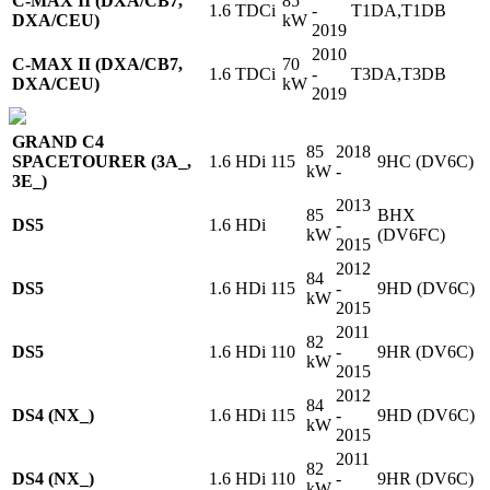
C-MAX II (DXA/CB7,
85
1.6 TDCi
-
T1DA,T1DB
DXA/CEU)
kW
2019
2010
C-MAX II (DXA/CB7,
70
1.6 TDCi
-
T3DA,T3DB
DXA/CEU)
kW
2019
GRAND C4
85
2018
SPACETOURER (3A_,
1.6 HDi 115
9HC (DV6C)
kW
-
3E_)
2013
85
BHX
DS5
1.6 HDi
-
kW
(DV6FC)
2015
2012
84
DS5
1.6 HDi 115
-
9HD (DV6C)
kW
2015
2011
82
DS5
1.6 HDi 110
-
9HR (DV6C)
kW
2015
2012
84
DS4 (NX_)
1.6 HDi 115
-
9HD (DV6C)
kW
2015
2011
82
DS4 (NX_)
1.6 HDi 110
-
9HR (DV6C)
kW