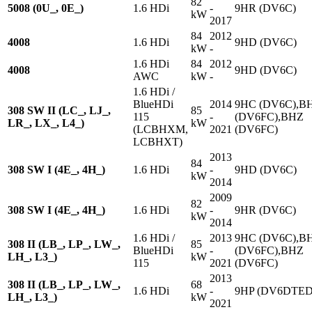
82
5008 (0U_, 0E_)
1.6 HDi
-
9HR (DV6C)
kW
2017
84
2012
4008
1.6 HDi
9HD (DV6C)
kW
-
1.6 HDi
84
2012
4008
9HD (DV6C)
AWC
kW
-
1.6 HDi /
BlueHDi
2014
9HC (DV6C),B
308 SW II (LC_, LJ_,
85
115
-
(DV6FC),BHZ
LR_, LX_, L4_)
kW
(LCBHXM,
2021
(DV6FC)
LCBHXT)
2013
84
308 SW I (4E_, 4H_)
1.6 HDi
-
9HD (DV6C)
kW
2014
2009
82
308 SW I (4E_, 4H_)
1.6 HDi
-
9HR (DV6C)
kW
2014
1.6 HDi /
2013
9HC (DV6C),B
308 II (LB_, LP_, LW_,
85
BlueHDi
-
(DV6FC),BHZ
LH_, L3_)
kW
115
2021
(DV6FC)
2013
308 II (LB_, LP_, LW_,
68
1.6 HDi
-
9HP (DV6DTED
LH_, L3_)
kW
2021