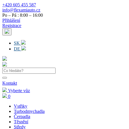
+420 605 455 587
info@flexamiauto.cz
Po – Pá : 8:00 – 16:00
Přihlášení
Registrace
SK
DE
Kontakt
Vyberte vůz
0
Vstřiky
Turbodmychadla
Čerpadla
Těsnění
Středy