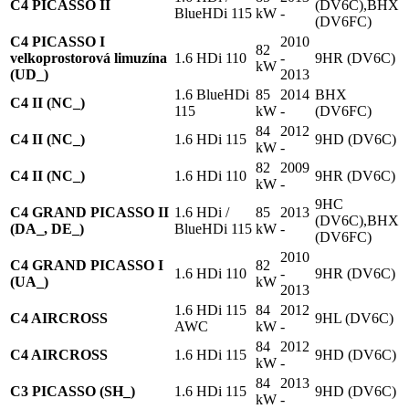
C4 PICASSO II
(DV6C),BHX
BlueHDi 115
kW
-
(DV6FC)
C4 PICASSO I
2010
82
velkoprostorová limuzína
1.6 HDi 110
-
9HR (DV6C)
kW
(UD_)
2013
1.6 BlueHDi
85
2014
BHX
C4 II (NC_)
115
kW
-
(DV6FC)
84
2012
C4 II (NC_)
1.6 HDi 115
9HD (DV6C)
kW
-
82
2009
C4 II (NC_)
1.6 HDi 110
9HR (DV6C)
kW
-
9HC
C4 GRAND PICASSO II
1.6 HDi /
85
2013
(DV6C),BHX
(DA_, DE_)
BlueHDi 115
kW
-
(DV6FC)
2010
C4 GRAND PICASSO I
82
1.6 HDi 110
-
9HR (DV6C)
(UA_)
kW
2013
1.6 HDi 115
84
2012
C4 AIRCROSS
9HL (DV6C)
AWC
kW
-
84
2012
C4 AIRCROSS
1.6 HDi 115
9HD (DV6C)
kW
-
84
2013
C3 PICASSO (SH_)
1.6 HDi 115
9HD (DV6C)
kW
-