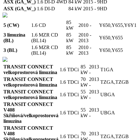
ASX (GA_W_)
1.6 DI-D 4WD
84 kW
2015 -
9HD
ASX (GA_W_)
1.6 DI-D
84 kW
2015 -
9HD
85
5 (CW)
1.6 CD
2010 -
Y650,Y655,Y6Y1
kW
3 limuzína
1.6 MZR CD
85
2010 -
Y650,Y655
(BL)
(BL14)
kW
2013
1.6 MZR CD
85
2010 -
3 (BL)
Y650,Y655
(BL14)
kW
2013
TRANSIT CONNECT
85
2013
1.6 TDCi
T1GA
velkoprostorová limuzína
kW
-
TRANSIT CONNECT
70
2013
1.6 TDCi
TZGA,TZGB
velkoprostorová limuzína
kW
-
TRANSIT CONNECT
55
2013
1.6 TDCi
UBGA
velkoprostorová limuzína
kW
-
TRANSIT CONNECT
V408
55
2013
1.6 TDCi
UBGA
Skříňová/velkoprostorová
kW
-
limuzína
TRANSIT CONNECT
V408
70
2013
1.6 TDCi
TZGA,TZGB
Skříňová/velkoprostorová
kW
-