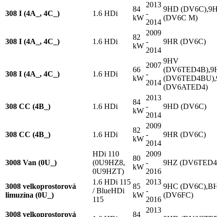
2013
84
9HD (DV6C),9
308 I (4A_, 4C_)
1.6 HDi
-
kW
(DV6C M)
2014
2009
82
308 I (4A_, 4C_)
1.6 HDi
-
9HR (DV6C)
kW
2014
9HV
2007
66
(DV6TED4B),9
308 I (4A_, 4C_)
1.6 HDi
-
kW
(DV6TED4BU)
2014
(DV6ATED4)
2013
84
308 CC (4B_)
1.6 HDi
-
9HD (DV6C)
kW
2014
2009
82
308 CC (4B_)
1.6 HDi
-
9HR (DV6C)
kW
2014
HDi 110
2009
80
3008 Van (0U_)
(0U9HZ8,
-
9HZ (DV6TED4
kW
0U9HZT)
2016
1.6 HDi 115
2013
3008 velkoprostorová
85
9HC (DV6C),B
/ BlueHDi
-
limuzína (0U_)
kW
(DV6FC)
115
2016
2013
3008 velkoprostorová
84