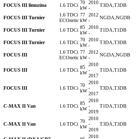
70
2010
FOCUS III limuzína
1.6 TDCi
T3DA,T3DB
kW
-
1.6 TDCi
77
2012
FOCUS III Turnier
NGDA,NGDB
ECOnetic
kW
-
85
2010
FOCUS III Turnier
1.6 TDCi
T1DA,T1DB
kW
-
70
2010
FOCUS III Turnier
1.6 TDCi
T3DA,T3DB
kW
-
1.6 TDCi
77
2012
FOCUS III
NGDA,NGDB
ECOnetic
kW
-
2010
85
FOCUS III
1.6 TDCi
-
T1DA,T1DB
kW
2017
2010
70
FOCUS III
1.6 TDCi
-
T3DA,T3DB
kW
2017
2010
85
C-MAX II Van
1.6 TDCi
-
T1DA,T1DB
kW
2019
2010
70
C-MAX II Van
1.6 TDCi
-
T3DA,T3DB
kW
2019
2010