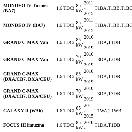
2011
MONDEO IV Turnier
85
1.6 TDCi
-
T1BA,T1BB,T1B
(BA7)
kW
2015
2011
85
MONDEO IV (BA7)
1.6 TDCi
-
T1BA,T1BB,T1B
kW
2015
2010
85
GRAND C-MAX Van
1.6 TDCi
-
T1DA,T1DB
kW
2019
2010
70
GRAND C-MAX Van
1.6 TDCi
-
T3DA,T3DB
kW
2019
2010
GRAND C-MAX
85
1.6 TDCi
-
T1DA,T1DB
(DXA/CB7, DXA/CEU)
kW
2019
2010
GRAND C-MAX
70
1.6 TDCi
-
T3DA,T3DB
(DXA/CB7, DXA/CEU)
kW
2019
2011
85
GALAXY II (WA6)
1.6 TDCi
-
T1WA,T1WB
kW
2015
85
2010
FOCUS III limuzína
1.6 TDCi
T1DA,T1DB
kW
-