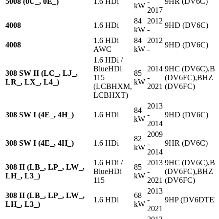
5008 (0U_, 0E_)
1.6 HDi
-
9HR (DV6C)
kW
2017
84
2012
4008
1.6 HDi
9HD (DV6C)
kW
-
1.6 HDi
84
2012
4008
9HD (DV6C)
AWC
kW
-
1.6 HDi /
BlueHDi
2014
9HC (DV6C),B
308 SW II (LC_, LJ_,
85
115
-
(DV6FC),BHZ
LR_, LX_, L4_)
kW
(LCBHXM,
2021
(DV6FC)
LCBHXT)
2013
84
308 SW I (4E_, 4H_)
1.6 HDi
-
9HD (DV6C)
kW
2014
2009
82
308 SW I (4E_, 4H_)
1.6 HDi
-
9HR (DV6C)
kW
2014
1.6 HDi /
2013
9HC (DV6C),B
308 II (LB_, LP_, LW_,
85
BlueHDi
-
(DV6FC),BHZ
LH_, L3_)
kW
115
2021
(DV6FC)
2013
308 II (LB_, LP_, LW_,
68
1.6 HDi
-
9HP (DV6DTED
LH_, L3_)
kW
2021