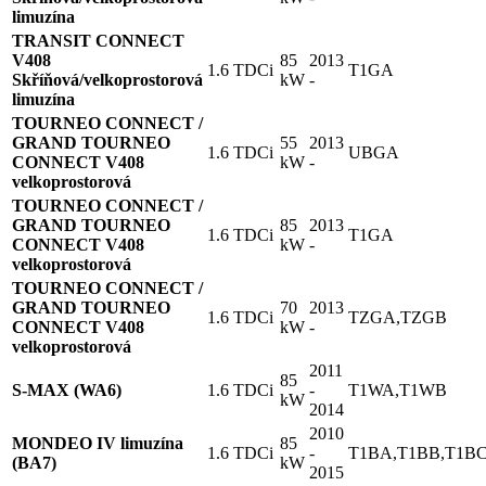
limuzína
TRANSIT CONNECT
V408
85
2013
1.6 TDCi
T1GA
Skříňová/velkoprostorová
kW
-
limuzína
TOURNEO CONNECT /
GRAND TOURNEO
55
2013
1.6 TDCi
UBGA
CONNECT V408
kW
-
velkoprostorová
TOURNEO CONNECT /
GRAND TOURNEO
85
2013
1.6 TDCi
T1GA
CONNECT V408
kW
-
velkoprostorová
TOURNEO CONNECT /
GRAND TOURNEO
70
2013
1.6 TDCi
TZGA,TZGB
CONNECT V408
kW
-
velkoprostorová
2011
85
S-MAX (WA6)
1.6 TDCi
-
T1WA,T1WB
kW
2014
2010
MONDEO IV limuzína
85
1.6 TDCi
-
T1BA,T1BB,T1B
(BA7)
kW
2015