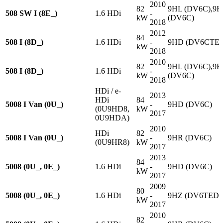
2010
82
9HL (DV6C),9
508 SW I (8E_)
1.6 HDi
-
kW
(DV6C)
2018
2012
84
508 I (8D_)
1.6 HDi
-
9HD (DV6CTE
kW
2018
2010
82
9HL (DV6C),9
508 I (8D_)
1.6 HDi
-
kW
(DV6C)
2018
HDi / e-
2013
HDi
84
5008 I Van (0U_)
-
9HD (DV6C)
(0U9HD8,
kW
2017
0U9HDA)
2010
HDi
82
5008 I Van (0U_)
-
9HR (DV6C)
(0U9HR8)
kW
2017
2013
84
5008 (0U_, 0E_)
1.6 HDi
-
9HD (DV6C)
kW
2017
2009
80
5008 (0U_, 0E_)
1.6 HDi
-
9HZ (DV6TED4
kW
2017
2010
82