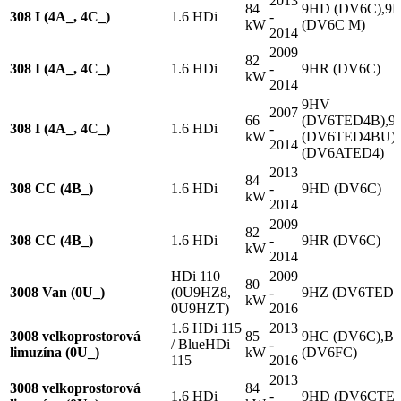
2013
84
9HD (DV6C),9
308 I (4A_, 4C_)
1.6 HDi
-
kW
(DV6C M)
2014
2009
82
308 I (4A_, 4C_)
1.6 HDi
-
9HR (DV6C)
kW
2014
9HV
2007
66
(DV6TED4B),9
308 I (4A_, 4C_)
1.6 HDi
-
kW
(DV6TED4BU)
2014
(DV6ATED4)
2013
84
308 CC (4B_)
1.6 HDi
-
9HD (DV6C)
kW
2014
2009
82
308 CC (4B_)
1.6 HDi
-
9HR (DV6C)
kW
2014
HDi 110
2009
80
3008 Van (0U_)
(0U9HZ8,
-
9HZ (DV6TED4
kW
0U9HZT)
2016
1.6 HDi 115
2013
3008 velkoprostorová
85
9HC (DV6C),B
/ BlueHDi
-
limuzína (0U_)
kW
(DV6FC)
115
2016
2013
3008 velkoprostorová
84
1.6 HDi
-
9HD (DV6CTE