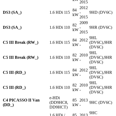
2015
2012
84
DS3 (SA_)
1.6 HDi 115
-
9HD (DV6C)
kW
2015
2009
82
DS3 (SA_)
1.6 HDi 110
-
9HR (DV6C)
kW
2015
9HL
84
2012
C5 III Break (RW_)
1.6 HDi 115
(DV6C),9HR
kW
-
(DV6C)
9HL
82
2010
C5 III Break (RW_)
1.6 HDi 110
(DV6C),9HR
kW
-
(DV6C)
9HL
84
2012
C5 III (RD_)
1.6 HDi 115
(DV6C),9HR
kW
-
(DV6C)
9HL
82
2010
C5 III (RD_)
1.6 HDi 110
(DV6C),9HR
kW
-
(DV6C)
e-HDi
C4 PICASSO II Van
85
2013
(DD9HC8,
9HC (DV6C)
(DD_)
kW
-
DD9HCT)
9HC
1.6 HDi /
85
2013