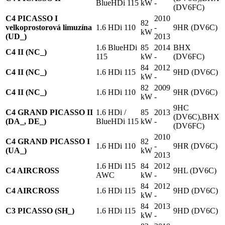
BlueHDi 115
kW
-
(DV6FC)
C4 PICASSO I
2010
82
velkoprostorová limuzína
1.6 HDi 110
-
9HR (DV6C)
kW
(UD_)
2013
1.6 BlueHDi
85
2014
BHX
C4 II (NC_)
115
kW
-
(DV6FC)
84
2012
C4 II (NC_)
1.6 HDi 115
9HD (DV6C)
kW
-
82
2009
C4 II (NC_)
1.6 HDi 110
9HR (DV6C)
kW
-
9HC
C4 GRAND PICASSO II
1.6 HDi /
85
2013
(DV6C),BHX
(DA_, DE_)
BlueHDi 115
kW
-
(DV6FC)
2010
C4 GRAND PICASSO I
82
1.6 HDi 110
-
9HR (DV6C)
(UA_)
kW
2013
1.6 HDi 115
84
2012
C4 AIRCROSS
9HL (DV6C)
AWC
kW
-
84
2012
C4 AIRCROSS
1.6 HDi 115
9HD (DV6C)
kW
-
84
2013
C3 PICASSO (SH_)
1.6 HDi 115
9HD (DV6C)
kW
-