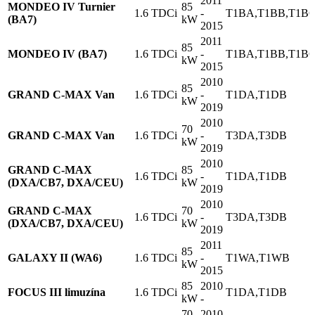
2011
MONDEO IV Turnier
85
1.6 TDCi
-
T1BA,T1BB,T1B
(BA7)
kW
2015
2011
85
MONDEO IV (BA7)
1.6 TDCi
-
T1BA,T1BB,T1B
kW
2015
2010
85
GRAND C-MAX Van
1.6 TDCi
-
T1DA,T1DB
kW
2019
2010
70
GRAND C-MAX Van
1.6 TDCi
-
T3DA,T3DB
kW
2019
2010
GRAND C-MAX
85
1.6 TDCi
-
T1DA,T1DB
(DXA/CB7, DXA/CEU)
kW
2019
2010
GRAND C-MAX
70
1.6 TDCi
-
T3DA,T3DB
(DXA/CB7, DXA/CEU)
kW
2019
2011
85
GALAXY II (WA6)
1.6 TDCi
-
T1WA,T1WB
kW
2015
85
2010
FOCUS III limuzína
1.6 TDCi
T1DA,T1DB
kW
-
70
2010