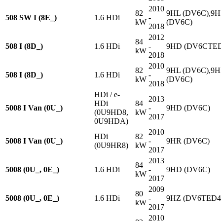
2010
82
9HL (DV6C),9
508 SW I (8E_)
1.6 HDi
-
kW
(DV6C)
2018
2012
84
508 I (8D_)
1.6 HDi
-
9HD (DV6CTE
kW
2018
2010
82
9HL (DV6C),9
508 I (8D_)
1.6 HDi
-
kW
(DV6C)
2018
HDi / e-
2013
HDi
84
5008 I Van (0U_)
-
9HD (DV6C)
(0U9HD8,
kW
2017
0U9HDA)
2010
HDi
82
5008 I Van (0U_)
-
9HR (DV6C)
(0U9HR8)
kW
2017
2013
84
5008 (0U_, 0E_)
1.6 HDi
-
9HD (DV6C)
kW
2017
2009
80
5008 (0U_, 0E_)
1.6 HDi
-
9HZ (DV6TED4
kW
2017
2010