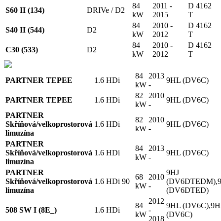
84
2011 -
D 4162
S60 II (134)
DRIVe / D2
kW
2015
T
84
2010 -
D 4162
S40 II (544)
D2
kW
2012
T
84
2010 -
D 4162
C30 (533)
D2
kW
2012
T
84
2013
PARTNER TEPEE
1.6 HDi
9HL (DV6C)
kW
-
82
2010
PARTNER TEPEE
1.6 HDi
9HL (DV6C)
kW
-
PARTNER
82
2010
Skříňová/velkoprostorová
1.6 HDi
9HL (DV6C)
kW
-
limuzína
PARTNER
84
2013
Skříňová/velkoprostorová
1.6 HDi
9HL (DV6C)
kW
-
limuzína
PARTNER
9HJ
68
2010
Skříňová/velkoprostorová
1.6 HDi 90
(DV6DTEDM),
kW
-
limuzína
(DV6DTED)
2012
84
9HL (DV6C),9
508 SW I (8E_)
1.6 HDi
-
kW
(DV6C)
2018