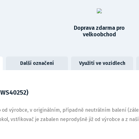
Doprava zdarma pro
velkoobchod
Další označení
Využití ve vozidlech
5WS40252)
 od výrobce, v originálním, případně neutrálním balení (zálež
okol, vstřikovač je zabalen neprodyšně již od výrobce a z n