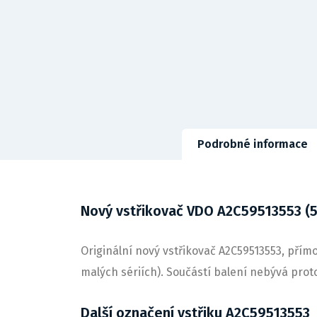
Podrobné informace
Nový vstřikovač VDO A2C59513553 (
Originální nový vstřikovač A2C59513553, přímo
malých sériích). Součástí balení nebývá prot
Další označení vstřiku A2C59513553