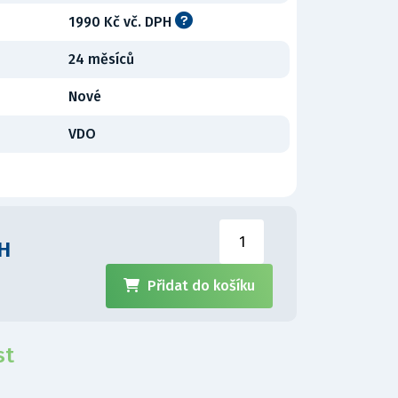
1990 Kč vč. DPH
24 měsíců
Nové
VDO
PH
Přidat do košíku
st