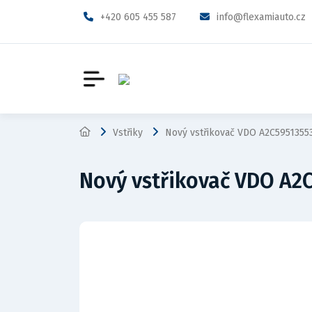
+420 605 455 587
info@flexamiauto.cz
Vstřiky
Nový vstřikovač VDO A2C5951355
Nový vstřikovač VDO A2