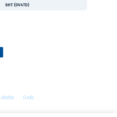
8HT (DV4TD)
Vídeňská 38/116, Brno
 platba
O nás