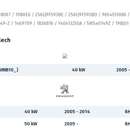
980X7 / 1980E6 / 2S6Q9F593BE / 2S6Q9F593BD / 9654551080 / 
49-Z / 1469709 / 1836816 / Y40413250A / 5WS40149Z / 1980J1
lech
(WNB10_)
40 kW
2005 
40 kW
2005 - 2014
8H
50 kW
2005 -
8H