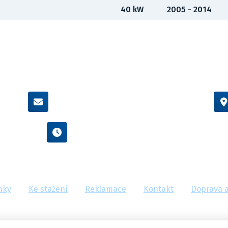
40 kW
2005 - 2014
info@flexamiauto.cz
Po - Pá : 8:00 - 16:00
nky
Ke stažení
Reklamace
Kontakt
Doprava a