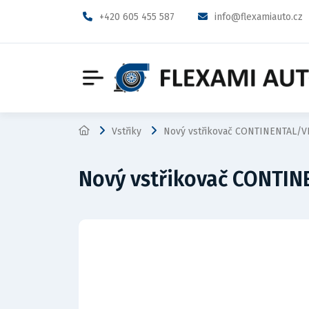
+420 605 455 587
info@flexamiauto.cz
Vstřiky
Nový vstřikovač CONTINENTAL/V
Nový vstřikovač CONTIN