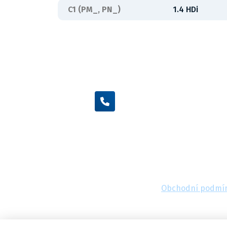
C1 (PM_, PN_)
1.4 HDi
+420 605 455 587
Obchodní podmí