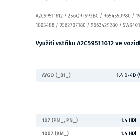
A2C59511612 / 2S6Q9F593BC / 9654550980 / 1
1805488 / 9562707180 / 9663429280 / 5WS401
Využití vstřiku A2C59511612 ve vozid
AYGO (_B1_)
1.4 D-4D 
107 (PM_, PN_)
1.4 HDi
1007 (KM_)
1.4 HDi