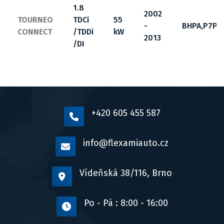
1.8
2002
TOURNEO
TDCi
55
-
BHPA,P7PA
CONNECT
/TDDi
kW
2013
/DI
+420 605 455 587
info@flexamiauto.cz
Vídeňská 38/116, Brno
Po - Pá : 8:00 - 16:00