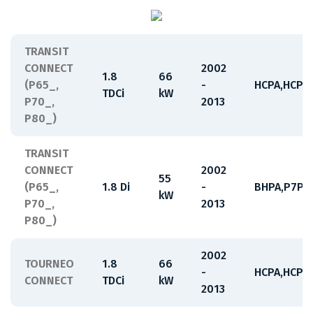
TRANSIT
CONNECT
2002
1.8
66
(P65_,
-
HCPA,HCPB
TDCi
kW
P70_,
2013
P80_)
TRANSIT
CONNECT
2002
55
(P65_,
1.8 Di
-
BHPA,P7PA
kW
P70_,
2013
P80_)
2002
TOURNEO
1.8
66
-
HCPA,HCPB
CONNECT
TDCi
kW
2013