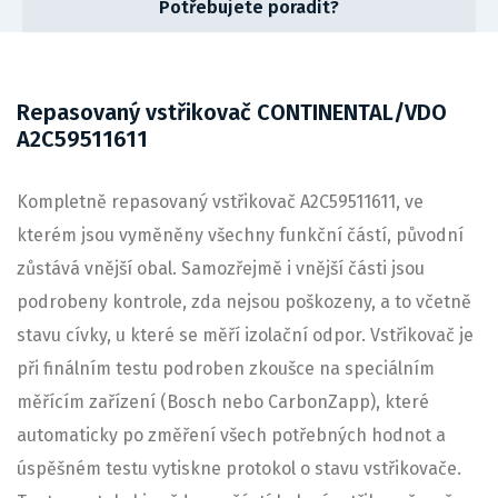
Potřebujete poradit?
Repasovaný vstřikovač CONTINENTAL/VDO
A2C59511611
Kompletně repasovaný vstřikovač A2C59511611, ve
kterém jsou vyměněny všechny funkční částí, původní
zůstává vnější obal. Samozřejmě i vnější části jsou
podrobeny kontrole, zda nejsou poškozeny, a to včetně
stavu cívky, u které se měří izolační odpor. Vstřikovač je
při finálním testu podroben zkoušce na speciálním
měřícím zařízení (Bosch nebo CarbonZapp), které
automaticky po změření všech potřebných hodnot a
úspěšném testu vytiskne protokol o stavu vstřikovače.