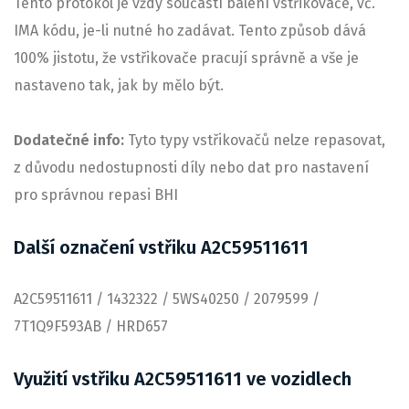
Tento protokol je vždy součástí balení vstřikovače, vč.
IMA kódu, je-li nutné ho zadávat. Tento způsob dává
100% jistotu, že vstřikovače pracují správně a vše je
nastaveno tak, jak by mělo být.
Dodatečné info:
Tyto typy vstřikovačů nelze repasovat,
z důvodu nedostupnosti díly nebo dat pro nastavení
pro správnou repasi BHI
Další označení vstřiku A2C59511611
A2C59511611 / 1432322 / 5WS40250 / 2079599 /
7T1Q9F593AB / HRD657
Využití vstřiku A2C59511611 ve vozidlech