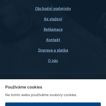
Obchodní podmínky
Ke stažení
Reklamace
Kontakt
Doprava a platba
O nás
© 2026, FlexaMi Auto s.r.o.
Používáme cookies
Na tomto webu používáme soubory cookies.
Ceny jsou uvedeny vč. DPH