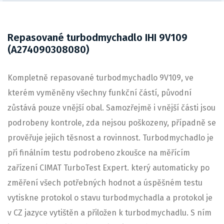
Repasované turbodmychadlo IHI 9V109
(A274090308080)
Kompletně repasované turbodmychadlo 9V109, ve
kterém vyměněny všechny funkční částí, původní
zůstává pouze vnější obal. Samozřejmě i vnější části jsou
podrobeny kontrole, zda nejsou poškozeny, případně se
prověřuje jejich těsnost a rovinnost. Turbodmychadlo je
při finálním testu podrobeno zkoušce na měřícím
zařízení CIMAT TurboTest Expert. který automaticky po
změření všech potřebných hodnot a úspěšném testu
vytiskne protokol o stavu turbodmychadla a protokol je
v CZ jazyce vytištěn a přiložen k turbodmychadlu. S ním