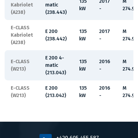
135
2017
M
Kabriolet
matic
kW
-
274.92
(A238)
(238.443)
E-CLASS
E 200
135
2017
M
Kabriolet
(238.442)
kW
-
274.92
(A238)
E 200 4-
E-CLASS
135
2016
M
matic
(W213)
kW
-
274.92
(213.043)
E-CLASS
E 200
135
2016
M
(W213)
(213.042)
kW
-
274.92
+420 605 455 587