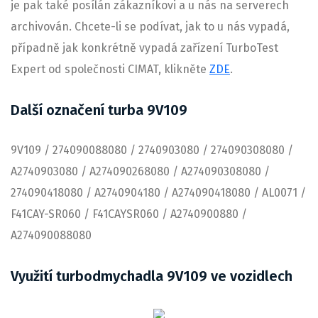
je pak také posílán zákazníkovi a u nás na serverech
archivován. Chcete-li se podívat, jak to u nás vypadá,
případně jak konkrétně vypadá zařízení TurboTest
Expert od společnosti CIMAT, klikněte
ZDE
.
Další označení turba 9V109
9V109 / 274090088080 / 2740903080 / 274090308080 /
A2740903080 / A274090268080 / A274090308080 /
274090418080 / A2740904180 / A274090418080 / AL0071 /
F41CAY-SR060 / F41CAYSR060 / A2740900880 /
A274090088080
Využití turbodmychadla 9V109 ve vozidlech