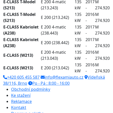
E-CLASS T-Model
E 200 4-matic
135
2017
M
(S213)
(213.243)
kW
-
274.920
E-CLASS T-Model
135
2016
M
E 200 (213.242)
(S213)
kW
-
274.920
E-CLASS Kabriolet
E 200 4-matic
135
2017
M
(A238)
(238.443)
kW
-
274.920
E-CLASS Kabriolet
135
2017
M
E 200 (238.442)
(A238)
kW
-
274.920
E 200 4-matic
135
2016
M
E-CLASS (W213)
(213.043)
kW
-
274.920
135
2016
M
E-CLASS (W213)
E 200 (213.042)
kW
-
274.920
+420 605 455 587
info@flexamiauto.cz
Vídeňská
38/116, Brno
Po - Pá : 8:00 - 16:00
Obchodní podmínky
Ke stažení
Reklamace
Kontakt