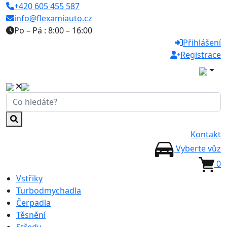
+420 605 455 587
info@flexamiauto.cz
Po – Pá : 8:00 – 16:00
Přihlášení
Registrace
Kontakt
Vyberte vůz
0
Vstřiky
Turbodmychadla
Čerpadla
Těsnění