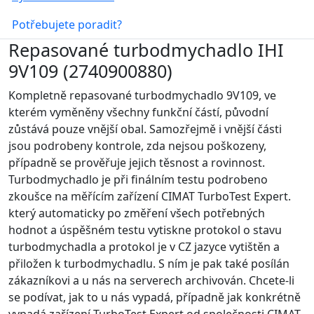
Potřebujete poradit?
Repasované turbodmychadlo IHI
9V109 (2740900880)
Kompletně repasované turbodmychadlo 9V109, ve
kterém vyměněny všechny funkční částí, původní
zůstává pouze vnější obal. Samozřejmě i vnější části
jsou podrobeny kontrole, zda nejsou poškozeny,
případně se prověřuje jejich těsnost a rovinnost.
Turbodmychadlo je při finálním testu podrobeno
zkoušce na měřícím zařízení CIMAT TurboTest Expert.
který automaticky po změření všech potřebných
hodnot a úspěšném testu vytiskne protokol o stavu
turbodmychadla a protokol je v CZ jazyce vytištěn a
přiložen k turbodmychadlu. S ním je pak také posílán
zákazníkovi a u nás na serverech archivován. Chcete-li
se podívat, jak to u nás vypadá, případně jak konkrétně
vypadá zařízení TurboTest Expert od společnosti CIMAT,