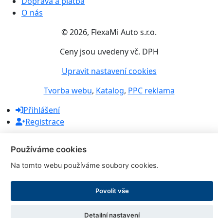
Doprava a platba
O nás
© 2026, FlexaMi Auto s.r.o.
Ceny jsou uvedeny vč. DPH
Upravit nastavení cookies
Tvorba webu
,
Katalog
,
PPC reklama
Přihlášení
Registrace
+420 605 455 587
Používáme cookies
info@flexamiauto.cz
Po – Pá : 9:00 – 17:00
Na tomto webu používáme soubory cookies.
Povolit vše
Detailní nastavení