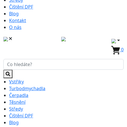
Středy
Čištění DPF
Blog
Kontakt
O nás
0
Vstřiky
Turbodmychadla
Čerpadla
Těsnění
Středy
Čištění DPF
Blog