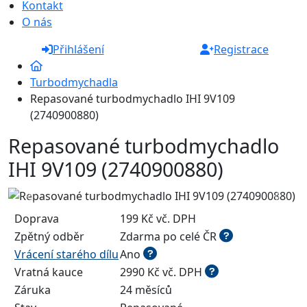
Kontakt
O nás
Přihlášení
Registrace
Turbodmychadla
Repasované turbodmychadlo IHI 9V109
(2740900880)
Repasované turbodmychadlo
IHI 9V109 (2740900880)
Doprava
199 Kč vč. DPH
Zpětný odběr
Zdarma po celé ČR
Vrácení starého dílu
Ano
Vratná kauce
2990 Kč vč. DPH
Záruka
24 měsíců