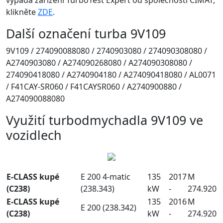
klikněte
ZDE
.
Další označení turba 9V109
9V109 / 274090088080 / 2740903080 / 274090308080 /
A2740903080 / A274090268080 / A274090308080 /
274090418080 / A2740904180 / A274090418080 / AL0071
/ F41CAY-SR060 / F41CAYSR060 / A2740900880 /
A274090088080
Využití turbodmychadla 9V109 ve
vozidlech
E-CLASS kupé
E 200 4-matic
135
2017
M
(C238)
(238.343)
kW
-
274.920
E-CLASS kupé
135
2016
M
E 200 (238.342)
(C238)
kW
-
274.920