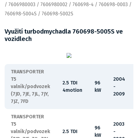
/ 7606980003 / 7606980002 / 760698-4 / 760698-0003 /
760698-5004S / 760698-5002S
Využití turbodmychadla 760698-5005S ve
vozidlech
TRANSPORTER
T5
2004
2.5 TDI
96
valník/podvozek
-
4motion
kW
(7JD, 7JE, 7JL, 7JY,
2009
7JZ, 7FD
TRANSPORTER
T5
2003
96
valník/podvozek
2.5 TDI
-
kW