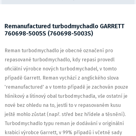
Remanufactured turbodmychadlo GARRETT
760698-5005S (760698-5003S)
Reman turbodmychadlo je obecné označení pro
repasované turbodmychadlo, kdy repasi provedl
oficiální výrobce nových turbodmychadel, v tomto
případě Garrett. Reman vychází z anglického slova
'remanufactured' a v tomto případě je zachován pouze
hlinikový a litinový obal turbodmychadla, vše ostatní je
nové bez ohledu na to, jestli to v repasovaném kusu
ještě mohlo zůstat (např. střed bez hřídele a těsnění).
Turbodmychadlo typu reman je dodávání v originální
krabici výrobce Garrett, v 99% případů i včetně sady