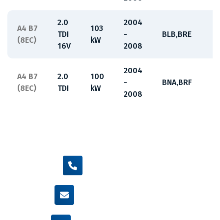
2.0
2004
A4 B7
103
TDI
-
BLB,BRE
(8EC)
kW
16V
2008
2004
A4 B7
2.0
100
-
BNA,BRF
(8EC)
TDI
kW
2008
+420 605 455 587
info@flexamiauto.cz