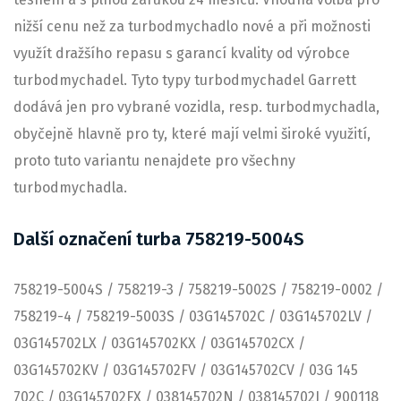
nižší cenu než za turbodmychadlo nové a při možnosti
využít dražšího repasu s garancí kvality od výrobce
turbodmychadel. Tyto typy turbodmychadel Garrett
dodává jen pro vybrané vozidla, resp. turbodmychadla,
obyčejně hlavně pro ty, které mají velmi široké využití,
proto tuto variantu nenajdete pro všechny
turbodmychadla.
Další označení turba 758219-5004S
758219-5004S / 758219-3 / 758219-5002S / 758219-0002 /
758219-4 / 758219-5003S / 03G145702C / 03G145702LV /
03G145702LX / 03G145702KX / 03G145702CX /
03G145702KV / 03G145702FV / 03G145702CV / 03G 145
702C / 03G145702FX / 038145702N / 038145702J / 900118