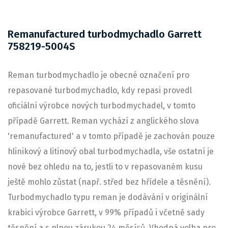
Remanufactured turbodmychadlo Garrett
758219-5004S
Reman turbodmychadlo je obecné označení pro
repasované turbodmychadlo, kdy repasi provedl
oficiální výrobce nových turbodmychadel, v tomto
případě Garrett. Reman vychází z anglického slova
'remanufactured' a v tomto případě je zachován pouze
hlinikový a litinový obal turbodmychadla, vše ostatní je
nové bez ohledu na to, jestli to v repasovaném kusu
ještě mohlo zůstat (např. střed bez hřídele a těsnění).
Turbodmychadlo typu reman je dodávání v originální
krabici výrobce Garrett, v 99% případů i včetně sady
těsnění a s plnou zárukou 24 měsíců. Vhodná volba pro