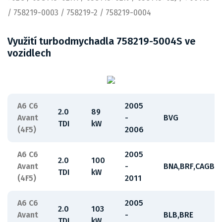
/ 758219-0003 / 758219-2 / 758219-0004
Využití turbodmychadla 758219-5004S ve
vozidlech
A6 C6
2005
2.0
89
Avant
-
BVG
TDI
kW
(4F5)
2006
A6 C6
2005
2.0
100
Avant
-
BNA,BRF,CAGB
TDI
kW
(4F5)
2011
A6 C6
2005
2.0
103
Avant
-
BLB,BRE
TDI
kW