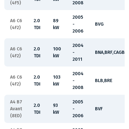
(4F5)
2008
2005
A6 C6
2.0
89
-
BVG
(4F2)
TDI
kW
2006
2004
A6 C6
2.0
100
-
BNA,BRF,CAGB
(4F2)
TDI
kW
2011
2004
A6 C6
2.0
103
-
BLB,BRE
(4F2)
TDI
kW
2008
A4 B7
2005
2.0
93
Avant
-
BVF
TDI
kW
(8ED)
2006