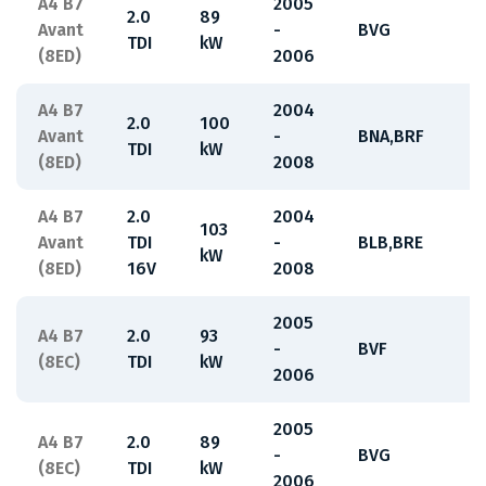
A4 B7
2005
2.0
89
Avant
-
BVG
TDI
kW
(8ED)
2006
A4 B7
2004
2.0
100
Avant
-
BNA,BRF
TDI
kW
(8ED)
2008
A4 B7
2.0
2004
103
Avant
TDI
-
BLB,BRE
kW
(8ED)
16V
2008
2005
A4 B7
2.0
93
-
BVF
(8EC)
TDI
kW
2006
2005
A4 B7
2.0
89
-
BVG
(8EC)
TDI
kW
2006