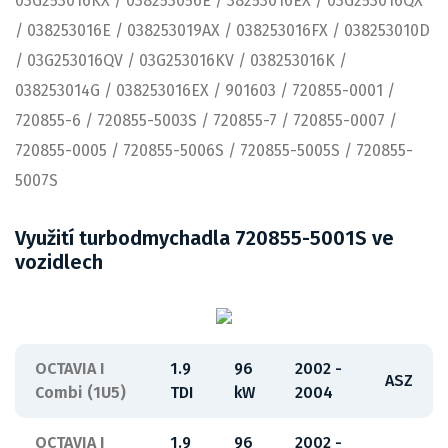
03G253016KX / 038253056E / 38253016EX / 03G253016QX
/ 038253016E / 038253019AX / 038253016FX / 038253010D
/ 03G253016QV / 03G253016KV / 038253016K /
038253014G / 038253016EX / 901603 / 720855-0001 /
720855-6 / 720855-5003S / 720855-7 / 720855-0007 /
720855-0005 / 720855-5006S / 720855-5005S / 720855-
5007S
Využití turbodmychadla 720855-5001S ve
vozidlech
OCTAVIA I
1.9
96
2002 -
ASZ
Combi (1U5)
TDI
kW
2004
OCTAVIA I
1.9
96
2002 -