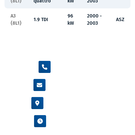
(8L1)
quattro
kW
2003
A3
96
2000 -
1.9 TDI
ASZ
(8L1)
kW
2003
+420 605 455 587
info@flexamiauto.cz
Vídeňská 38/116, Brno
Po - Pá : 8:00 - 16:00