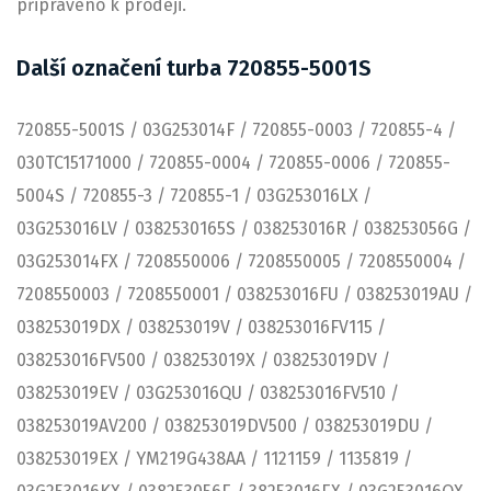
připraveno k prodeji.
Další označení turba 720855-5001S
720855-5001S / 03G253014F / 720855-0003 / 720855-4 /
030TC15171000 / 720855-0004 / 720855-0006 / 720855-
5004S / 720855-3 / 720855-1 / 03G253016LX /
03G253016LV / 0382530165S / 038253016R / 038253056G /
03G253014FX / 7208550006 / 7208550005 / 7208550004 /
7208550003 / 7208550001 / 038253016FU / 038253019AU /
038253019DX / 038253019V / 038253016FV115 /
038253016FV500 / 038253019X / 038253019DV /
038253019EV / 03G253016QU / 038253016FV510 /
038253019AV200 / 038253019DV500 / 038253019DU /
038253019EX / YM219G438AA / 1121159 / 1135819 /