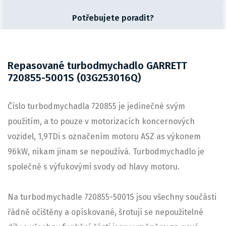
Potřebujete poradit?
Repasované turbodmychadlo GARRETT
720855-5001S (03G253016Q)
Číslo turbodmychadla 720855 je jedinečné svým
použitím, a to pouze v motorizacích koncernových
vozidel, 1,9TDi s označením motoru ASZ as výkonem
96kW, nikam jinam se nepoužívá. Turbodmychadlo je
společně s výfukovými svody od hlavy motoru.
Na turbodmychadle 720855-5001S jsou všechny součásti
řádně očištěny a opískované, šrotují se nepoužitelné