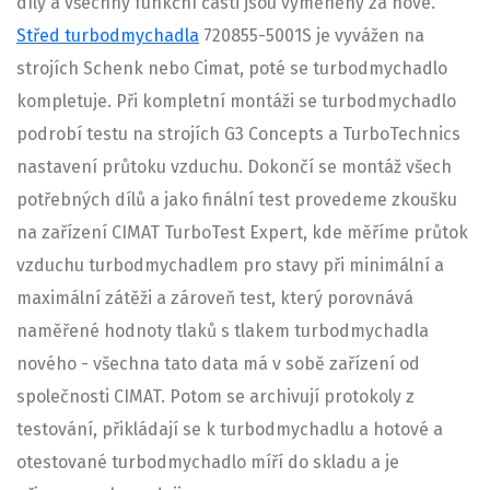
díly a všechny funkční části jsou vyměněny za nové.
Střed turbodmychadla
720855-5001S je vyvážen na
strojích Schenk nebo Cimat, poté se turbodmychadlo
kompletuje. Při kompletní montáži se turbodmychadlo
podrobí testu na strojích G3 Concepts a TurboTechnics
nastavení průtoku vzduchu. Dokončí se montáž všech
potřebných dílů a jako finální test provedeme zkoušku
na zařízení CIMAT TurboTest Expert, kde měříme průtok
vzduchu turbodmychadlem pro stavy při minimální a
maximální zátěži a zároveň test, který porovnává
naměřené hodnoty tlaků s tlakem turbodmychadla
nového - všechna tato data má v sobě zařízení od
společnosti CIMAT. Potom se archivují protokoly z
testování, přikládají se k turbodmychadlu a hotové a
otestované turbodmychadlo míří do skladu a je