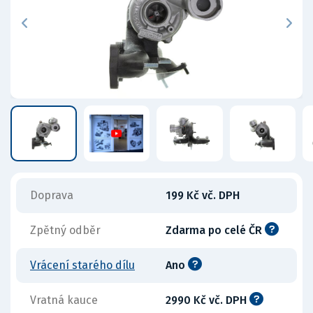
Doprava
199 Kč vč. DPH
Zpětný odběr
Zdarma po celé ČR
Vrácení starého dílu
Ano
Vratná kauce
2990 Kč vč. DPH