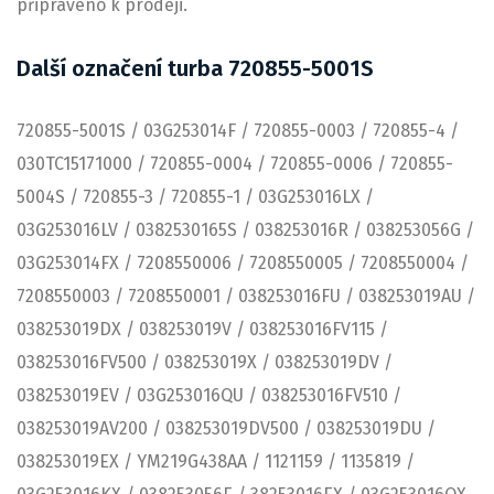
připraveno k prodeji.
Další označení turba 720855-5001S
720855-5001S / 03G253014F / 720855-0003 / 720855-4 /
030TC15171000 / 720855-0004 / 720855-0006 / 720855-
5004S / 720855-3 / 720855-1 / 03G253016LX /
03G253016LV / 0382530165S / 038253016R / 038253056G /
03G253014FX / 7208550006 / 7208550005 / 7208550004 /
7208550003 / 7208550001 / 038253016FU / 038253019AU /
038253019DX / 038253019V / 038253016FV115 /
038253016FV500 / 038253019X / 038253019DV /
038253019EV / 03G253016QU / 038253016FV510 /
038253019AV200 / 038253019DV500 / 038253019DU /
038253019EX / YM219G438AA / 1121159 / 1135819 /