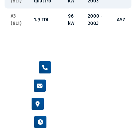
(8L1)
quattro
kW
2003
A3
96
2000 -
1.9 TDI
ASZ
(8L1)
kW
2003
+420 605 455 587
info@flexamiauto.cz
Vídeňská 38/116, Brno
Po - Pá : 8:00 - 16:00