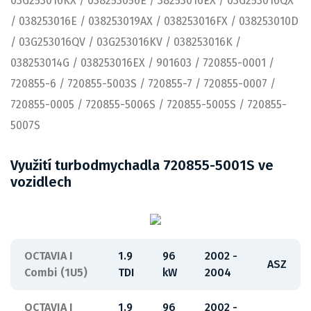
03G253016KX / 038253056E / 38253016EX / 03G253016QX
/ 038253016E / 038253019AX / 038253016FX / 038253010D
/ 03G253016QV / 03G253016KV / 038253016K /
038253014G / 038253016EX / 901603 / 720855-0001 /
720855-6 / 720855-5003S / 720855-7 / 720855-0007 /
720855-0005 / 720855-5006S / 720855-5005S / 720855-
5007S
Využití turbodmychadla 720855-5001S ve
vozidlech
OCTAVIA I
1.9
96
2002 -
ASZ
Combi (1U5)
TDI
kW
2004
OCTAVIA I
1.9
96
2002 -