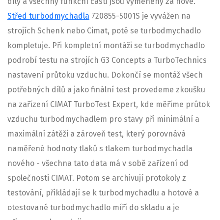
díly a všechny funkční části jsou vyměněny za nové.
Střed turbodmychadla
720855-5001S je vyvážen na
strojích Schenk nebo Cimat, poté se turbodmychadlo
kompletuje. Při kompletní montáži se turbodmychadlo
podrobí testu na strojích G3 Concepts a TurboTechnics
nastavení průtoku vzduchu. Dokončí se montáž všech
potřebných dílů a jako finální test provedeme zkoušku
na zařízení CIMAT TurboTest Expert, kde měříme průtok
vzduchu turbodmychadlem pro stavy při minimální a
maximální zátěži a zároveň test, který porovnává
naměřené hodnoty tlaků s tlakem turbodmychadla
nového - všechna tato data má v sobě zařízení od
společnosti CIMAT. Potom se archivují protokoly z
testování, přikládají se k turbodmychadlu a hotové a
otestované turbodmychadlo míří do skladu a je