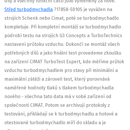
díly a všechny funkční části jsou vyměněny za nové.
Střed turbodmychadla
717858-5010S je vyvážen na
strojích Schenk nebo Cimat, poté se turbodmychadlo
kompletuje. Při kompletní montáži se turbodmychadlo
podrobí testu na strojích G3 Concepts a TurboTechnics
nastavení průtoku vzduchu. Dokončí se montáž všech
potřebných dílů a jako finální test provedeme zkoušku
na zařízení CIMAT TurboTest Expert, kde měříme průtok
vzduchu turbodmychadlem pro stavy při minimální a
maximální zátěži a zároveň test, který porovnává
naměřené hodnoty tlaků s tlakem turbodmychadla
nového - všechna tato data má v sobě zařízení od
společnosti CIMAT. Potom se archivují protokoly z
testování, přikládají se k turbodmychadlu a hotové a
otestované turbodmychadlo míří do skladu a je