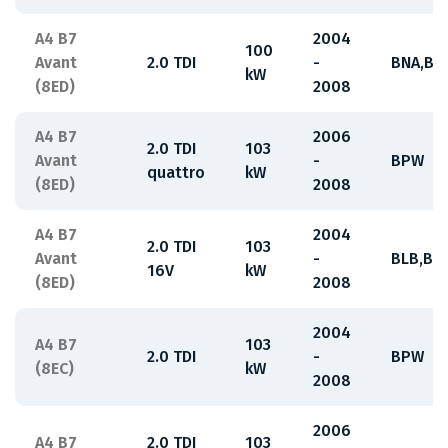
A4 B7
2004
100
Avant
2.0 TDI
-
BNA,BR
kW
(8ED)
2008
A4 B7
2006
2.0 TDI
103
Avant
-
BPW
quattro
kW
(8ED)
2008
A4 B7
2004
2.0 TDI
103
Avant
-
BLB,BR
16V
kW
(8ED)
2008
2004
A4 B7
103
2.0 TDI
-
BPW
(8EC)
kW
2008
2006
A4 B7
2.0 TDI
103