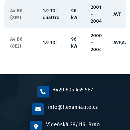
2001
A4 B6
1.9 TDI
96
-
AVF
(8E2)
quattro
kW
2004
2000
A4 B6
96
1.9 TDI
-
AVF,AW
(8E2)
kW
2004
+420 605 455 587
info@flexamiauto.cz
Vídeňská 38/116, Brno