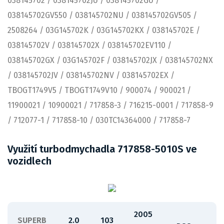
038145702 / 038145702JU / 038145702GU /
038145702GV550 / 038145702NU / 038145702GV505 /
2508264 / 03G145702K / 03G145702KX / 038145702E /
038145702V / 038145702X / 038145702EV110 /
038145702GX / 03G145702F / 038145702JX / 038145702NX
/ 038145702JV / 038145702NV / 038145702EX /
TBOGT1749V5 / TBOGT1749V10 / 900074 / 900021 /
11900021 / 10900021 / 717858-3 / 716215-0001 / 717858-9
/ 712077-1 / 717858-10 / 030TC14364000 / 717858-7
Využití turbodmychadla 717858-5010S ve
vozidlech
2005
SUPERB
2.0
103