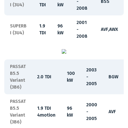
-
BSS
I (3U4)
TDI
kW
2008
2001
SUPERB
1.9
96
-
AVF,AWX
I (3U4)
TDI
kW
2008
PASSAT
2003
B5.5
100
2.0 TDI
-
BGW
Variant
kW
2005
(3B6)
PASSAT
2000
B5.5
1.9 TDI
96
-
AVF
Variant
4motion
kW
2005
(3B6)