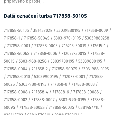
připraveno k prodeji.
Další označení turba 717858-5010S
717858-5010S / 38145702E / 53039880195 / 717858-0009 /
717858-1 / 717858-5004S / 5303-970-0195 / 53039880258
/ 717858-0001 / 717858-0005 / 716215-5001S / 712615-1 /
717858-5006S / 717858-0006 / 712077-5001S / 717858-
5001S / 5303-988-0258 / 53039700195 / 53039800195 /
717858-0004 / 717858-2 / 717858-5007S / 5303-988-0195
/ 717858-0010 / 53039900195 / 712077-0001 / 717858-
5002S / 5303-980-0195 / 717858-8 / 717858-0003 /
717858-0008 / 717858-4 / 717858-6 / 717858-5008S /
717858-0002 / 717858-0007 / 5303-990-0195 / 717858-
5009S / 717858-5005S / 717858-5003S / 038145771L /