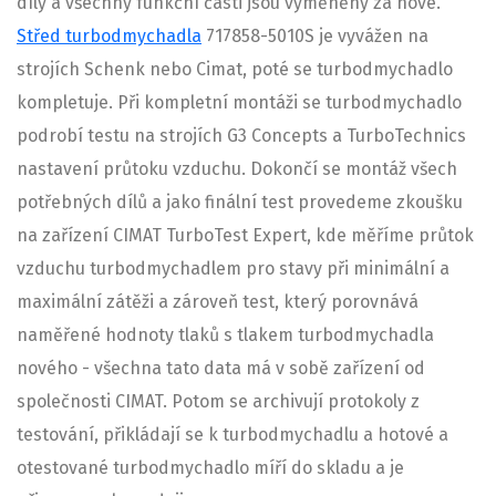
díly a všechny funkční části jsou vyměněny za nové.
Střed turbodmychadla
717858-5010S je vyvážen na
strojích Schenk nebo Cimat, poté se turbodmychadlo
kompletuje. Při kompletní montáži se turbodmychadlo
podrobí testu na strojích G3 Concepts a TurboTechnics
nastavení průtoku vzduchu. Dokončí se montáž všech
potřebných dílů a jako finální test provedeme zkoušku
na zařízení CIMAT TurboTest Expert, kde měříme průtok
vzduchu turbodmychadlem pro stavy při minimální a
maximální zátěži a zároveň test, který porovnává
naměřené hodnoty tlaků s tlakem turbodmychadla
nového - všechna tato data má v sobě zařízení od
společnosti CIMAT. Potom se archivují protokoly z
testování, přikládají se k turbodmychadlu a hotové a
otestované turbodmychadlo míří do skladu a je