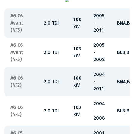
A6 C6
2005
100
Avant
2.0 TDI
-
BNA,BR
kW
(4F5)
2011
A6 C6
2005
103
Avant
2.0 TDI
-
BLB,BR
kW
(4F5)
2008
2004
A6 C6
100
2.0 TDI
-
BNA,BR
(4F2)
kW
2011
2004
A6 C6
103
2.0 TDI
-
BLB,BR
(4F2)
kW
2008
A6 C5
2001