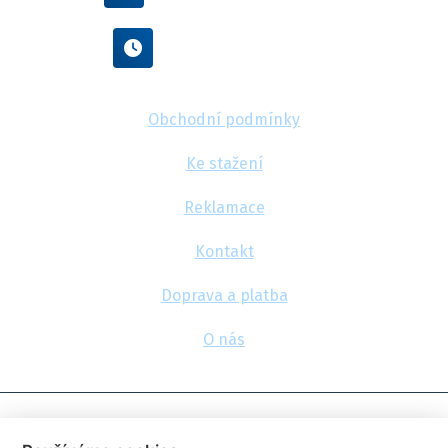
Po - Pá : 8:00 - 16:00
Obchodní podmínky
Ke stažení
Reklamace
Kontakt
Doprava a platba
O nás
© 2026, FlexaMi Auto s.r.o.