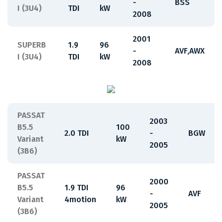
-
BSS
I (3U4)
TDI
kW
2008
2001
SUPERB
1.9
96
-
AVF,AWX
I (3U4)
TDI
kW
2008
PASSAT
2003
B5.5
100
2.0 TDI
-
BGW
Variant
kW
2005
(3B6)
PASSAT
2000
B5.5
1.9 TDI
96
-
AVF
Variant
4motion
kW
2005
(3B6)