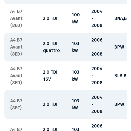
A4 B7
2004
100
Avant
2.0 TDI
-
BNA,BR
kW
(8ED)
2008
A4 B7
2006
2.0 TDI
103
Avant
-
BPW
quattro
kW
(8ED)
2008
A4 B7
2004
2.0 TDI
103
Avant
-
BLB,BR
16V
kW
(8ED)
2008
2004
A4 B7
103
2.0 TDI
-
BPW
(8EC)
kW
2008
2006
A4 B7
2.0 TDI
103