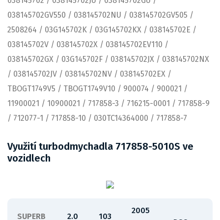
038145702 / 038145702JU / 038145702GU /
038145702GV550 / 038145702NU / 038145702GV505 /
2508264 / 03G145702K / 03G145702KX / 038145702E /
038145702V / 038145702X / 038145702EV110 /
038145702GX / 03G145702F / 038145702JX / 038145702NX
/ 038145702JV / 038145702NV / 038145702EX /
TBOGT1749V5 / TBOGT1749V10 / 900074 / 900021 /
11900021 / 10900021 / 717858-3 / 716215-0001 / 717858-9
/ 712077-1 / 717858-10 / 030TC14364000 / 717858-7
Využití turbodmychadla 717858-5010S ve
vozidlech
2005
SUPERB
2.0
103