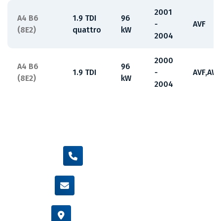
2001
A4 B6
1.9 TDI
96
-
AVF
(8E2)
quattro
kW
2004
2000
A4 B6
96
1.9 TDI
-
AVF,AW
(8E2)
kW
2004
+420 605 455 587
info@flexamiauto.cz
Vídeňská 38/116, Brno