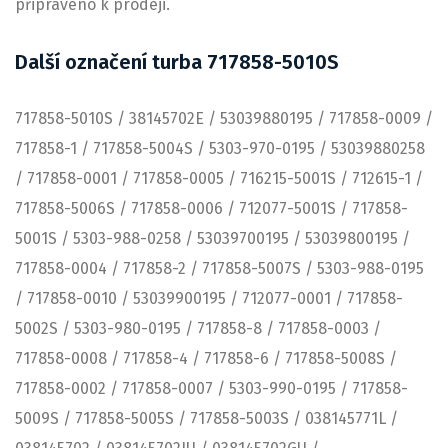
připraveno k prodeji.
Další označení turba 717858-5010S
717858-5010S / 38145702E / 53039880195 / 717858-0009 /
717858-1 / 717858-5004S / 5303-970-0195 / 53039880258
/ 717858-0001 / 717858-0005 / 716215-5001S / 712615-1 /
717858-5006S / 717858-0006 / 712077-5001S / 717858-
5001S / 5303-988-0258 / 53039700195 / 53039800195 /
717858-0004 / 717858-2 / 717858-5007S / 5303-988-0195
/ 717858-0010 / 53039900195 / 712077-0001 / 717858-
5002S / 5303-980-0195 / 717858-8 / 717858-0003 /
717858-0008 / 717858-4 / 717858-6 / 717858-5008S /
717858-0002 / 717858-0007 / 5303-990-0195 / 717858-
5009S / 717858-5005S / 717858-5003S / 038145771L /