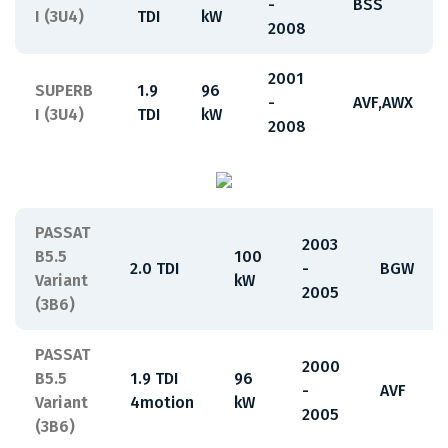
-
BSS
I (3U4)
TDI
kW
2008
2001
SUPERB
1.9
96
-
AVF,AWX
I (3U4)
TDI
kW
2008
PASSAT
2003
B5.5
100
2.0 TDI
-
BGW
Variant
kW
2005
(3B6)
PASSAT
2000
B5.5
1.9 TDI
96
-
AVF
Variant
4motion
kW
2005
(3B6)