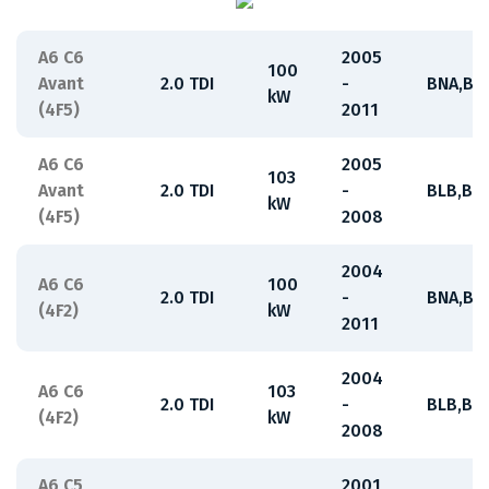
A6 C6
2005
100
Avant
2.0 TDI
-
BNA,BR
kW
(4F5)
2011
A6 C6
2005
103
Avant
2.0 TDI
-
BLB,BR
kW
(4F5)
2008
2004
A6 C6
100
2.0 TDI
-
BNA,BR
(4F2)
kW
2011
2004
A6 C6
103
2.0 TDI
-
BLB,BR
(4F2)
kW
2008
A6 C5
2001