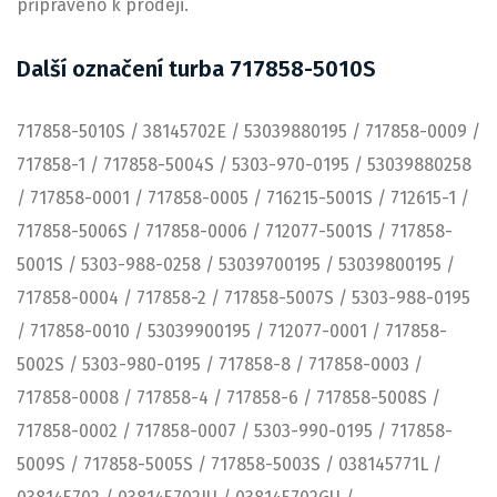
připraveno k prodeji.
Další označení turba 717858-5010S
717858-5010S / 38145702E / 53039880195 / 717858-0009 /
717858-1 / 717858-5004S / 5303-970-0195 / 53039880258
/ 717858-0001 / 717858-0005 / 716215-5001S / 712615-1 /
717858-5006S / 717858-0006 / 712077-5001S / 717858-
5001S / 5303-988-0258 / 53039700195 / 53039800195 /
717858-0004 / 717858-2 / 717858-5007S / 5303-988-0195
/ 717858-0010 / 53039900195 / 712077-0001 / 717858-
5002S / 5303-980-0195 / 717858-8 / 717858-0003 /
717858-0008 / 717858-4 / 717858-6 / 717858-5008S /
717858-0002 / 717858-0007 / 5303-990-0195 / 717858-
5009S / 717858-5005S / 717858-5003S / 038145771L /