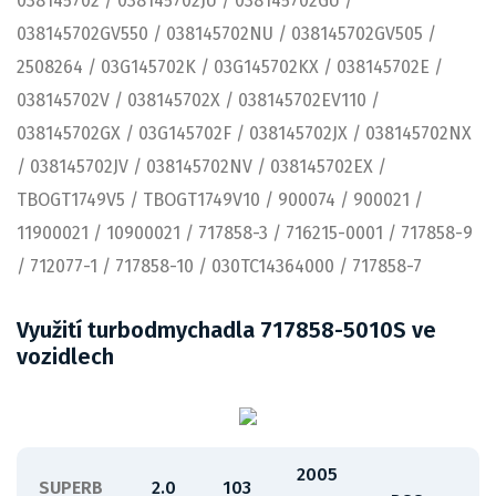
038145702 / 038145702JU / 038145702GU /
038145702GV550 / 038145702NU / 038145702GV505 /
2508264 / 03G145702K / 03G145702KX / 038145702E /
038145702V / 038145702X / 038145702EV110 /
038145702GX / 03G145702F / 038145702JX / 038145702NX
/ 038145702JV / 038145702NV / 038145702EX /
TBOGT1749V5 / TBOGT1749V10 / 900074 / 900021 /
11900021 / 10900021 / 717858-3 / 716215-0001 / 717858-9
/ 712077-1 / 717858-10 / 030TC14364000 / 717858-7
Využití turbodmychadla 717858-5010S ve
vozidlech
2005
SUPERB
2.0
103