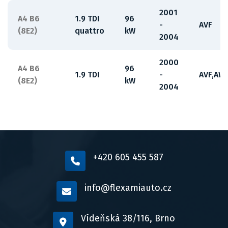
2001
A4 B6
1.9 TDI
96
-
AVF
(8E2)
quattro
kW
2004
2000
A4 B6
96
1.9 TDI
-
AVF,AW
(8E2)
kW
2004
+420 605 455 587
info@flexamiauto.cz
Vídeňská 38/116, Brno