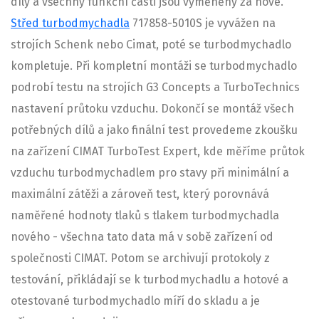
díly a všechny funkční části jsou vyměněny za nové.
Střed turbodmychadla
717858-5010S je vyvážen na
strojích Schenk nebo Cimat, poté se turbodmychadlo
kompletuje. Při kompletní montáži se turbodmychadlo
podrobí testu na strojích G3 Concepts a TurboTechnics
nastavení průtoku vzduchu. Dokončí se montáž všech
potřebných dílů a jako finální test provedeme zkoušku
na zařízení CIMAT TurboTest Expert, kde měříme průtok
vzduchu turbodmychadlem pro stavy při minimální a
maximální zátěži a zároveň test, který porovnává
naměřené hodnoty tlaků s tlakem turbodmychadla
nového - všechna tato data má v sobě zařízení od
společnosti CIMAT. Potom se archivují protokoly z
testování, přikládají se k turbodmychadlu a hotové a
otestované turbodmychadlo míří do skladu a je