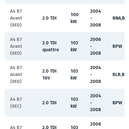
A4 B7
2004
100
Avant
2.0 TDI
-
BNA,BR
kW
(8ED)
2008
A4 B7
2006
2.0 TDI
103
Avant
-
BPW
quattro
kW
(8ED)
2008
A4 B7
2004
2.0 TDI
103
Avant
-
BLB,BR
16V
kW
(8ED)
2008
2004
A4 B7
103
2.0 TDI
-
BPW
(8EC)
kW
2008
2006
A4 B7
2.0 TDI
103