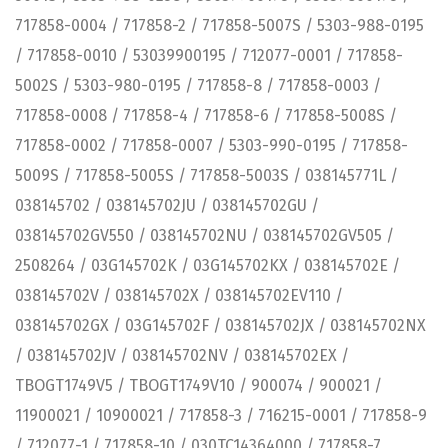
717858-0004 / 717858-2 / 717858-5007S / 5303-988-0195
/ 717858-0010 / 53039900195 / 712077-0001 / 717858-
5002S / 5303-980-0195 / 717858-8 / 717858-0003 /
717858-0008 / 717858-4 / 717858-6 / 717858-5008S /
717858-0002 / 717858-0007 / 5303-990-0195 / 717858-
5009S / 717858-5005S / 717858-5003S / 038145771L /
038145702 / 038145702JU / 038145702GU /
038145702GV550 / 038145702NU / 038145702GV505 /
2508264 / 03G145702K / 03G145702KX / 038145702E /
038145702V / 038145702X / 038145702EV110 /
038145702GX / 03G145702F / 038145702JX / 038145702NX
/ 038145702JV / 038145702NV / 038145702EX /
TBOGT1749V5 / TBOGT1749V10 / 900074 / 900021 /
11900021 / 10900021 / 717858-3 / 716215-0001 / 717858-9
/ 712077-1 / 717858-10 / 030TC14364000 / 717858-7