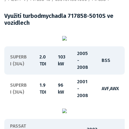
Využití turbodmychadla 717858-5010S ve
vozidlech
2005
SUPERB
2.0
103
-
BSS
I (3U4)
TDI
kW
2008
2001
SUPERB
1.9
96
-
AVF,AWX
I (3U4)
TDI
kW
2008
PASSAT