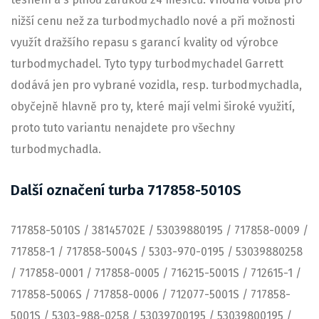
nižší cenu než za turbodmychadlo nové a při možnosti
využít dražšího repasu s garancí kvality od výrobce
turbodmychadel. Tyto typy turbodmychadel Garrett
dodává jen pro vybrané vozidla, resp. turbodmychadla,
obyčejně hlavně pro ty, které mají velmi široké využití,
proto tuto variantu nenajdete pro všechny
turbodmychadla.
Další označení turba 717858-5010S
717858-5010S / 38145702E / 53039880195 / 717858-0009 /
717858-1 / 717858-5004S / 5303-970-0195 / 53039880258
/ 717858-0001 / 717858-0005 / 716215-5001S / 712615-1 /
717858-5006S / 717858-0006 / 712077-5001S / 717858-
5001S / 5303-988-0258 / 53039700195 / 53039800195 /