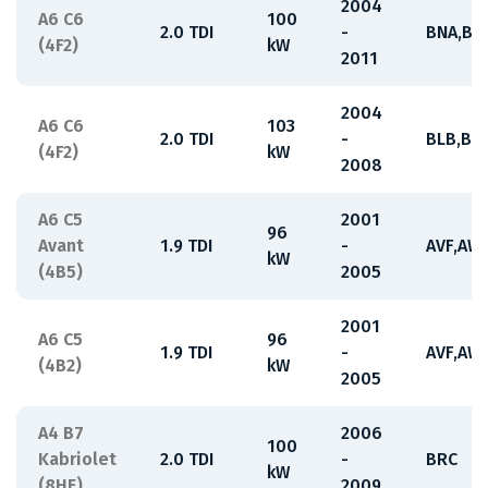
2004
A6 C6
100
2.0 TDI
-
BNA,BR
(4F2)
kW
2011
2004
A6 C6
103
2.0 TDI
-
BLB,BR
(4F2)
kW
2008
A6 C5
2001
96
Avant
1.9 TDI
-
AVF,AW
kW
(4B5)
2005
2001
A6 C5
96
1.9 TDI
-
AVF,AW
(4B2)
kW
2005
A4 B7
2006
100
Kabriolet
2.0 TDI
-
BRC
kW
(8HE)
2009