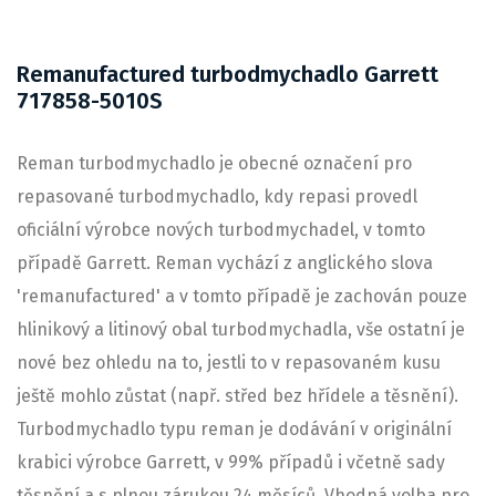
Remanufactured turbodmychadlo Garrett
717858-5010S
Reman turbodmychadlo je obecné označení pro
repasované turbodmychadlo, kdy repasi provedl
oficiální výrobce nových turbodmychadel, v tomto
případě Garrett. Reman vychází z anglického slova
'remanufactured' a v tomto případě je zachován pouze
hlinikový a litinový obal turbodmychadla, vše ostatní je
nové bez ohledu na to, jestli to v repasovaném kusu
ještě mohlo zůstat (např. střed bez hřídele a těsnění).
Turbodmychadlo typu reman je dodávání v originální
krabici výrobce Garrett, v 99% případů i včetně sady
těsnění a s plnou zárukou 24 měsíců. Vhodná volba pro