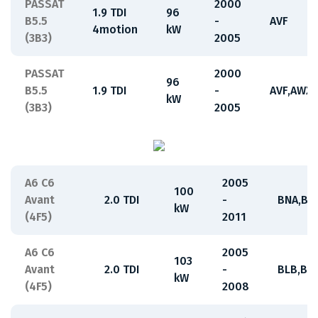
PASSAT
2000
1.9 TDI
96
B5.5
-
AVF
4motion
kW
(3B3)
2005
PASSAT
2000
96
B5.5
1.9 TDI
-
AVF,AWX
kW
(3B3)
2005
A6 C6
2005
100
Avant
2.0 TDI
-
BNA,BR
kW
(4F5)
2011
A6 C6
2005
103
Avant
2.0 TDI
-
BLB,BR
kW
(4F5)
2008