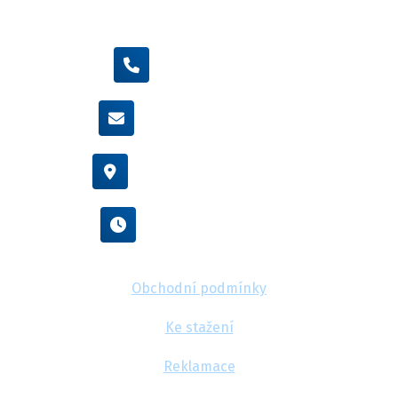
+420 605 455 587
info@flexamiauto.cz
Vídeňská 38/116, Brno
Po - Pá : 8:00 - 16:00
Obchodní podmínky
Ke stažení
Reklamace