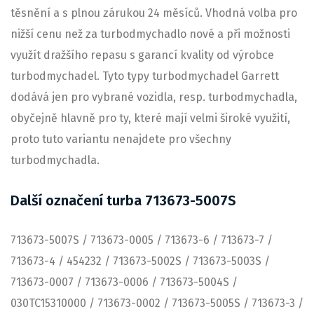
těsnění a s plnou zárukou 24 měsíců. Vhodná volba pro
nižší cenu než za turbodmychadlo nové a při možnosti
využít dražšího repasu s garancí kvality od výrobce
turbodmychadel. Tyto typy turbodmychadel Garrett
dodává jen pro vybrané vozidla, resp. turbodmychadla,
obyčejně hlavně pro ty, které mají velmi široké využití,
proto tuto variantu nenajdete pro všechny
turbodmychadla.
Další označení turba 713673-5007S
713673-5007S / 713673-0005 / 713673-6 / 713673-7 /
713673-4 / 454232 / 713673-5002S / 713673-5003S /
713673-0007 / 713673-0006 / 713673-5004S /
030TC15310000 / 713673-0002 / 713673-5005S / 713673-3 /