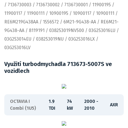
/ 7136730003 / 7136730002 / 7136730001 / 11900195 /
11900117 / 11900111 / 10900195 / 10900117 / 10900111 /
RE6M219G438AA / 1556572 / 6M21-9G438-AA / RE6M21-
9G438-AA / 8119191 / 038253019NV500 / 03G253016LU /
03G253014EU / 038253019NU / 03G253016LX /
03G253016LV
Využití turbodmychadla 713673-5007S ve
vozidlech
OCTAVIA I
1.9
74
2000 -
AXR
Combi (1U5)
TDI
kW
2010