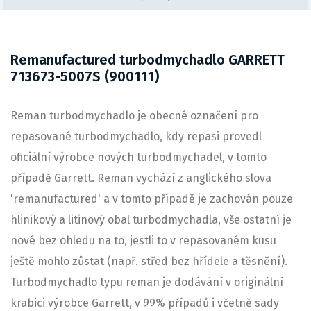
Remanufactured turbodmychadlo GARRETT
713673-5007S (900111)
Reman turbodmychadlo je obecné označení pro
repasované turbodmychadlo, kdy repasi provedl
oficiální výrobce nových turbodmychadel, v tomto
případě Garrett. Reman vychází z anglického slova
'remanufactured' a v tomto případě je zachován pouze
hlinikový a litinový obal turbodmychadla, vše ostatní je
nové bez ohledu na to, jestli to v repasovaném kusu
ještě mohlo zůstat (např. střed bez hřídele a těsnění).
Turbodmychadlo typu reman je dodávání v originální
krabici výrobce Garrett, v 99% případů i včetně sady