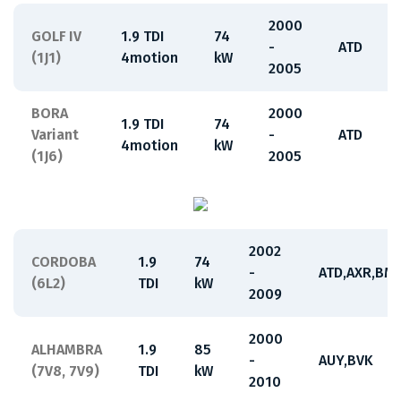
2000
GOLF IV
1.9 TDI
74
-
ATD
(1J1)
4motion
kW
2005
BORA
2000
1.9 TDI
74
Variant
-
ATD
4motion
kW
(1J6)
2005
2002
CORDOBA
1.9
74
-
ATD,AXR,BM
(6L2)
TDI
kW
2009
2000
ALHAMBRA
1.9
85
-
AUY,BVK
(7V8, 7V9)
TDI
kW
2010