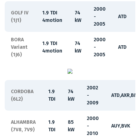
2000
GOLF IV
1.9 TDI
74
-
ATD
(1J1)
4motion
kW
2005
BORA
2000
1.9 TDI
74
Variant
-
ATD
4motion
kW
(1J6)
2005
2002
CORDOBA
1.9
74
-
ATD,AXR,BM
(6L2)
TDI
kW
2009
2000
ALHAMBRA
1.9
85
-
AUY,BVK
(7V8, 7V9)
TDI
kW
2010