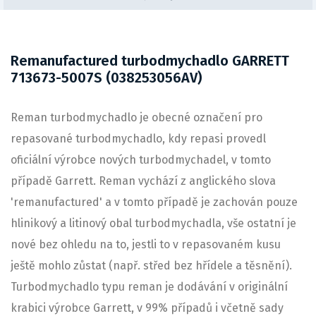
Remanufactured turbodmychadlo GARRETT
713673-5007S (038253056AV)
Reman turbodmychadlo je obecné označení pro
repasované turbodmychadlo, kdy repasi provedl
oficiální výrobce nových turbodmychadel, v tomto
případě Garrett. Reman vychází z anglického slova
'remanufactured' a v tomto případě je zachován pouze
hlinikový a litinový obal turbodmychadla, vše ostatní je
nové bez ohledu na to, jestli to v repasovaném kusu
ještě mohlo zůstat (např. střed bez hřídele a těsnění).
Turbodmychadlo typu reman je dodávání v originální
krabici výrobce Garrett, v 99% případů i včetně sady