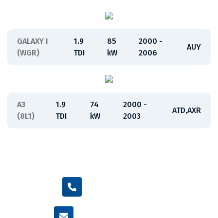
GALAXY I
1.9
85
2000 -
AUY
(WGR)
TDI
kW
2006
A3
1.9
74
2000 -
ATD,AXR
(8L1)
TDI
kW
2003
+420 605 455 587
info@flexamiauto.cz