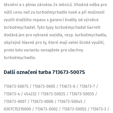
těsnění a s plnou zárukou 24 měsíců. Vhodná volba pro
nižší cenu než za turbodmychadlo nové a při možnosti
využít dražšího repasu s garancí kvality od výrobce
turbodmychadel. Tyto typy turbodmychadel Garrett
dodává jen pro vybrané vozidla, resp. turbodmychadla,
obyčejně hlavně pro ty, které mají velmi široké využití,
proto tuto variantu nenajdete pro všechny
turbodmychadla.
Další označení turba 713673-5007S
713673-5007S / 713673-0005 / 713673-6 / 713673-7 /
713673-4 / 454232 / 713673-5002S / 713673-5003S /
713673-0007 / 713673-0006 / 713673-5004S /
030TC15310000 / 713673-0002 / 713673-5005S / 713673-3 /