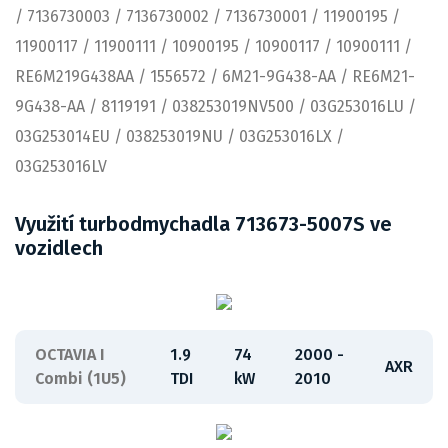
/ 7136730003 / 7136730002 / 7136730001 / 11900195 /
11900117 / 11900111 / 10900195 / 10900117 / 10900111 /
RE6M219G438AA / 1556572 / 6M21-9G438-AA / RE6M21-
9G438-AA / 8119191 / 038253019NV500 / 03G253016LU /
03G253014EU / 038253019NU / 03G253016LX /
03G253016LV
Využití turbodmychadla 713673-5007S ve
vozidlech
OCTAVIA I
1.9
74
2000 -
AXR
Combi (1U5)
TDI
kW
2010