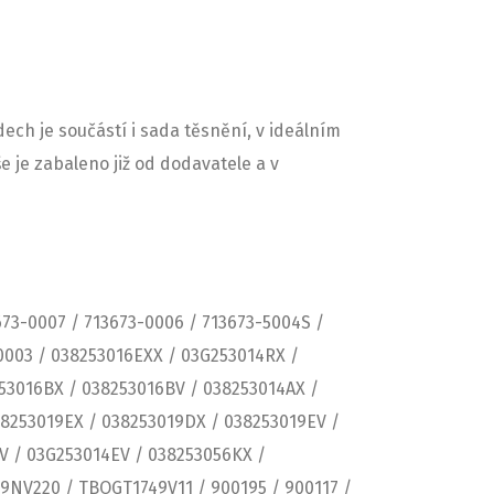
ech je součástí i sada těsnění, v ideálním
e je zabaleno již od dodavatele a v
3673-0007 / 713673-0006 / 713673-5004S /
-0003 / 038253016EXX / 03G253014RX /
53016BX / 038253016BV / 038253014AX /
38253019EX / 038253019DX / 038253019EV /
V / 03G253014EV / 038253056KX /
9NV220 / TBOGT1749V11 / 900195 / 900117 /