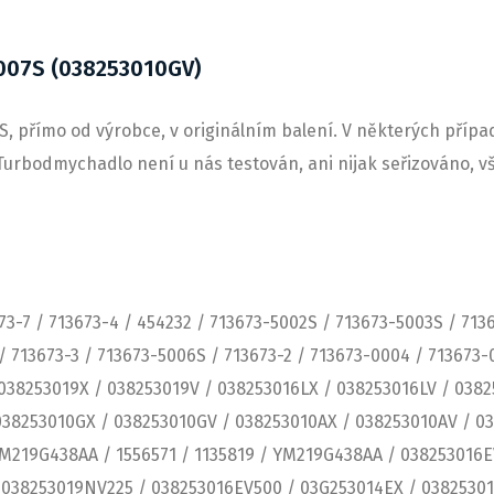
007S (038253010GV)
 přímo od výrobce, v originálním balení. V některých případ
Turbodmychadlo není u nás testován, ani nijak seřizováno, vš
73-7 / 713673-4 / 454232 / 713673-5002S / 713673-5003S / 71
/ 713673-3 / 713673-5006S / 713673-2 / 713673-0004 / 713673
038253019X / 038253019V / 038253016LX / 038253016LV / 0382
038253010GX / 038253010GV / 038253010AX / 038253010AV / 0
M219G438AA / 1556571 / 1135819 / YM219G438AA / 038253016E
038253019NV225 / 038253016EV500 / 03G253014EX / 03825301