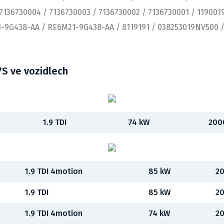
7136730004 / 7136730003 / 7136730002 / 7136730001 / 1190019
1-9G438-AA / RE6M21-9G438-AA / 8119191 / 038253019NV500 
S ve vozidlech
1.9 TDI
74 kW
200
1.9 TDI 4motion
85 kW
20
1.9 TDI
85 kW
20
1.9 TDI 4motion
74 kW
20