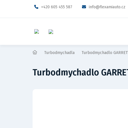
+420 605 455 587
info@flexamiauto.cz
Turbodmychadla
Turbodmychadlo GARRETT
Turbodmychadlo GARRET