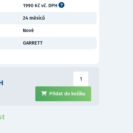
1990 Kč vč. DPH
24 měsíců
Nové
GARRETT
H
Přidat do košíku
st