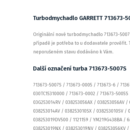
Turbodmychadlo GARRETT 713673-5
Originální nové turbodmychadlo 713673-5007S,
případě je potřeba to u dodavatele prověřit. 
neporušeném stavu dodáváno k Vám.
Další označení turba 713673-5007S
713673-5007S / 713673-0005 / 713673-6 / 7136
030TC15310000 / 713673-0002 / 713673-5005S 
03G253014RV / 038253056AX / 038253056AV / 
038253014AV / 038253010SX / 038253010SV / 
038253019DV500 / 1121159 / YM219G438BA / 6
038253019NX / 038253019NV / 038253056KV / 