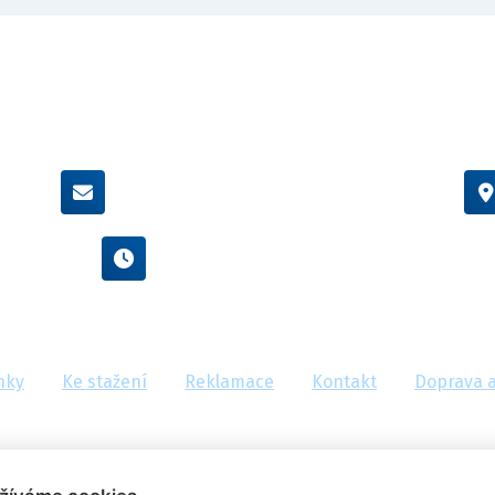
info@flexamiauto.cz
Po - Pá : 8:00 - 16:00
nky
Ke stažení
Reklamace
Kontakt
Doprava a