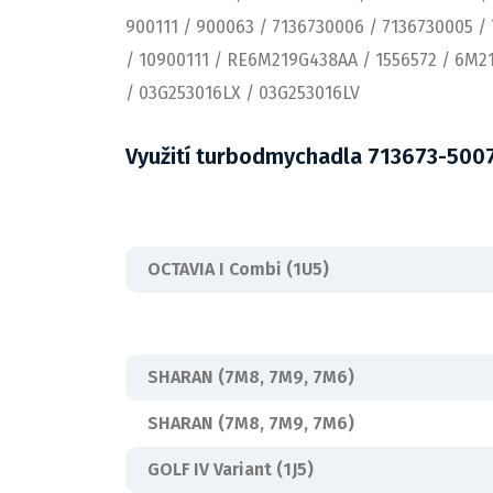
900111 / 900063 / 7136730006 / 7136730005 / 
/ 10900111 / RE6M219G438AA / 1556572 / 6M2
/ 03G253016LX / 03G253016LV
Využití turbodmychadla 713673-5007
OCTAVIA I Combi (1U5)
SHARAN (7M8, 7M9, 7M6)
SHARAN (7M8, 7M9, 7M6)
GOLF IV Variant (1J5)