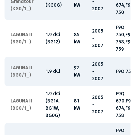
Grandtour
-
(KG0G)
kW
674,F9Q
(KG0/1_)
2007
750
F9Q
2005
LAGUNA II
1.9 dCi
85
750,F9Q
-
(BG0/1_)
(BG12)
kW
758,F9Q
2007
759
2005
LAGUNA II
92
1.9 dCi
-
F9Q 750
(BG0/1_)
kW
2007
1.9 dCi
F9Q
2005
LAGUNA II
(BG1A,
81
670,F9Q
-
(BG0/1_)
BG1W,
kW
674,F9Q
2007
BG0G)
758
F9Q