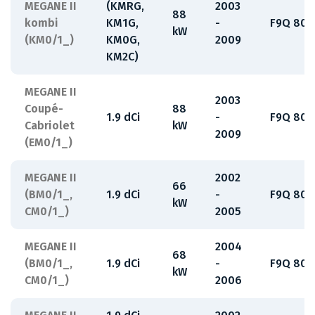
MEGANE II
(KMRG,
2003
88
kombi
KM1G,
-
F9Q 800
kW
(KM0/1_)
KM0G,
2009
KM2C)
MEGANE II
2003
Coupé-
88
1.9 dCi
-
F9Q 800
Cabriolet
kW
2009
(EM0/1_)
MEGANE II
2002
66
(BM0/1_,
1.9 dCi
-
F9Q 808
kW
CM0/1_)
2005
MEGANE II
2004
68
(BM0/1_,
1.9 dCi
-
F9Q 808
kW
CM0/1_)
2006