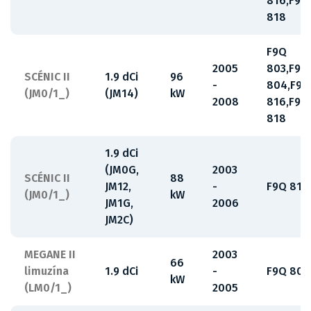
816,F9Q
818
F9Q
2005
803,F9Q
SCÉNIC II
1.9 dCi
96
-
804,F9Q
(JM0/1_)
(JM14)
kW
2008
816,F9Q
818
1.9 dCi
(JM0G,
2003
SCÉNIC II
88
JM12,
-
F9Q 812
(JM0/1_)
kW
JM1G,
2006
JM2C)
MEGANE II
2003
66
limuzína
1.9 dCi
-
F9Q 808
kW
(LM0/1_)
2005