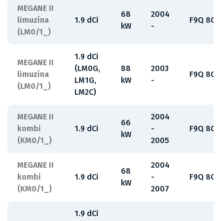
MEGANE II
68
2004
limuzína
1.9 dCi
F9Q 808
kW
-
(LM0/1_)
1.9 dCi
MEGANE II
(LM0G,
88
2003
limuzína
F9Q 800
LM1G,
kW
-
(LM0/1_)
LM2C)
MEGANE II
2004
66
kombi
1.9 dCi
-
F9Q 808
kW
(KM0/1_)
2005
MEGANE II
2004
68
kombi
1.9 dCi
-
F9Q 808
kW
(KM0/1_)
2007
1.9 dCi