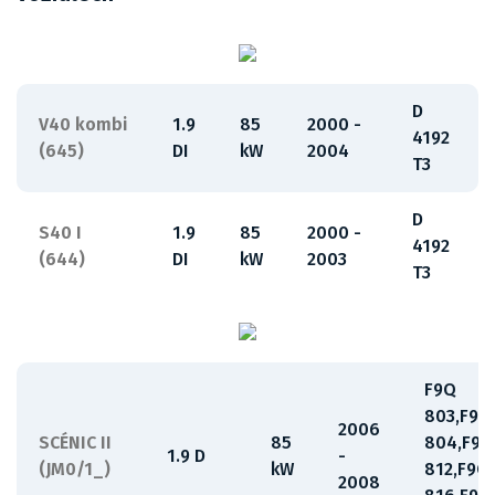
D
V40 kombi
1.9
85
2000 -
4192
(645)
DI
kW
2004
T3
D
S40 I
1.9
85
2000 -
4192
(644)
DI
kW
2003
T3
F9Q
803,F9Q
2006
SCÉNIC II
85
804,F9Q
1.9 D
-
(JM0/1_)
kW
812,F9Q
2008