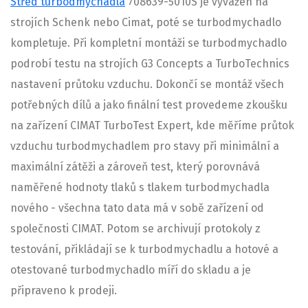
Střed turbodmychadla
708639-5010S je vyvážen na
strojích Schenk nebo Cimat, poté se turbodmychadlo
kompletuje. Při kompletní montáži se turbodmychadlo
podrobí testu na strojích G3 Concepts a TurboTechnics
nastavení průtoku vzduchu. Dokončí se montáž všech
potřebných dílů a jako finální test provedeme zkoušku
na zařízení CIMAT TurboTest Expert, kde měříme průtok
vzduchu turbodmychadlem pro stavy při minimální a
maximální zátěži a zároveň test, který porovnává
naměřené hodnoty tlaků s tlakem turbodmychadla
nového - všechna tato data má v sobě zařízení od
společnosti CIMAT. Potom se archivují protokoly z
testování, přikládají se k turbodmychadlu a hotové a
otestované turbodmychadlo míří do skladu a je
připraveno k prodeji.