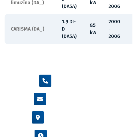
limuzína (DA_)
kW
(DA5A)
2006
1.9 DI-
2000
85
CARISMA (DA_)
D
-
F
kW
(DA5A)
2006
+420 605 455 587
info@flexamiauto.cz
Vídeňská 38/116, Brno
Po - Pá : 8:00 - 16:00