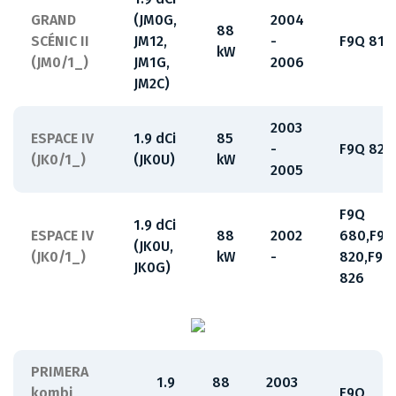
GRAND
(JM0G,
2004
88
SCÉNIC II
JM12,
-
F9Q 812
kW
(JM0/1_)
JM1G,
2006
JM2C)
2003
ESPACE IV
1.9 dCi
85
-
F9Q 820
(JK0/1_)
(JK0U)
kW
2005
F9Q
1.9 dCi
ESPACE IV
88
2002
680,F9Q
(JK0U,
(JK0/1_)
kW
-
820,F9Q
JK0G)
826
PRIMERA
1.9
88
2003
kombi
F9Q