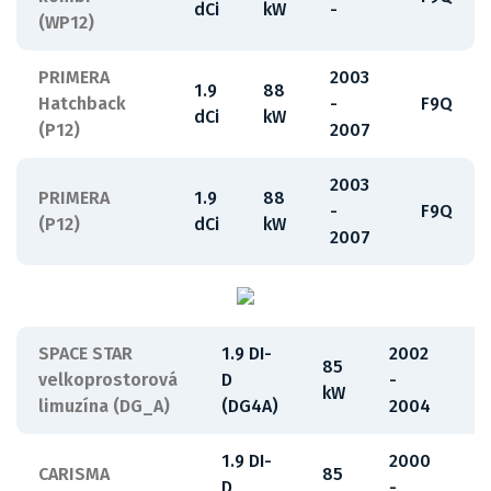
dCi
kW
-
(WP12)
PRIMERA
2003
1.9
88
Hatchback
-
F9Q
dCi
kW
(P12)
2007
2003
PRIMERA
1.9
88
-
F9Q
(P12)
dCi
kW
2007
SPACE STAR
1.9 DI-
2002
85
velkoprostorová
D
-
F
kW
limuzína (DG_A)
(DG4A)
2004
1.9 DI-
2000
CARISMA
85
D
-
F