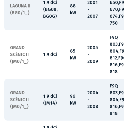
1.9 dCi
2001
650,F9Q
LAGUNA II
88
(BG08,
-
670,F9Q
(BG0/1_)
kW
BG0G)
2007
674,F9Q
750
F9Q
803,F9Q
GRAND
2005
85
804,F9Q
SCÉNIC II
1.9 dCi
-
kW
812,F9Q
(JM0/1_)
2009
816,F9Q
818
F9Q
GRAND
2004
803,F9Q
1.9 dCi
96
SCÉNIC II
-
804,F9Q
(JM14)
kW
(JM0/1_)
2008
816,F9Q
818
1.9 dCi