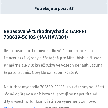
Potřebujete poradit?
Repasované turbodmychadlo GARRETT
708639-5010S (14411AW301)
Repasované turbodmychadlo většinou pro vozidla
francouzské výroby a částečně pro Mitsubishi a Nissan.
Primárně ale v 85kW až 92kW ve vozech Renault Laguna,
Espace, Scenic. Obvyklé označení 708639.
Na turbodmychadle 708639-5010S jsou všechny součásti
řádně očištěny a opískované, šrotují se nepoužitelné
díly a všechny funkční části jsou vyměněny za nové.