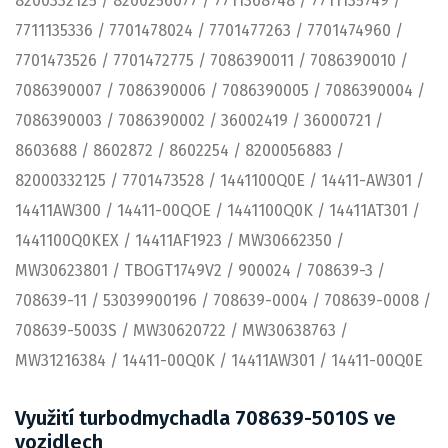
8200332125 / 8200256077 / 7711368748 / 7711135749 /
7711135336 / 7701478024 / 7701477263 / 7701474960 /
7701473526 / 7701472775 / 7086390011 / 7086390010 /
7086390007 / 7086390006 / 7086390005 / 7086390004 /
7086390003 / 7086390002 / 36002419 / 36000721 /
8603688 / 8602872 / 8602254 / 8200056883 /
82000332125 / 7701473528 / 1441100Q0E / 14411-AW301 /
14411AW300 / 14411-00QOE / 1441100Q0K / 14411AT301 /
1441100Q0KEX / 14411AF1923 / MW30662350 /
MW30623801 / TBOGT1749V2 / 900024 / 708639-3 /
708639-11 / 53039900196 / 708639-0004 / 708639-0008 /
708639-5003S / MW30620722 / MW30638763 /
MW31216384 / 14411-00Q0K / 14411AW301 / 14411-00Q0E
Využití turbodmychadla 708639-5010S ve
vozidlech