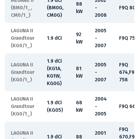
MEGANE II
1.9 dCi
2002
88
(BM0/1_,
(BM0G,
-
F9Q 800
kW
CM0/1_)
CM0G)
2008
LAGUNA II
2005
92
Grandtour
1.9 dCi
-
F9Q 750
kW
(KG0/1_)
2007
1.9 dCi
LAGUNA II
2005
F9Q
(KG1A,
81
Grandtour
-
674,F9Q
KG1W,
kW
(KG0/1_)
2007
758
KG0G)
LAGUNA II
2004
1.9 dCi
68
Grandtour
-
F9Q 664
(KG05)
kW
(KG0/1_)
2005
F9Q
LAGUNA II
2001
1.9 dCi
88
670,F9Q