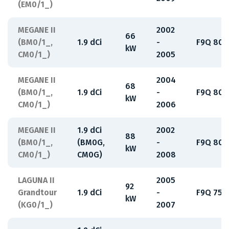
(EM0/1_)
MEGANE II
2002
66
(BM0/1_,
1.9 dCi
-
F9Q 808
kW
CM0/1_)
2005
MEGANE II
2004
68
(BM0/1_,
1.9 dCi
-
F9Q 808
kW
CM0/1_)
2006
MEGANE II
1.9 dCi
2002
88
(BM0/1_,
(BM0G,
-
F9Q 800
kW
CM0/1_)
CM0G)
2008
LAGUNA II
2005
92
Grandtour
1.9 dCi
-
F9Q 750
kW
(KG0/1_)
2007