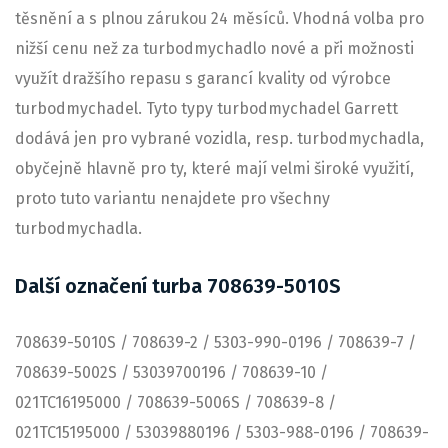
těsnění a s plnou zárukou 24 měsíců. Vhodná volba pro
nižší cenu než za turbodmychadlo nové a při možnosti
využít dražšího repasu s garancí kvality od výrobce
turbodmychadel. Tyto typy turbodmychadel Garrett
dodává jen pro vybrané vozidla, resp. turbodmychadla,
obyčejně hlavně pro ty, které mají velmi široké využití,
proto tuto variantu nenajdete pro všechny
turbodmychadla.
Další označení turba 708639-5010S
708639-5010S / 708639-2 / 5303-990-0196 / 708639-7 /
708639-5002S / 53039700196 / 708639-10 /
021TC16195000 / 708639-5006S / 708639-8 /
021TC15195000 / 53039880196 / 5303-988-0196 / 708639-