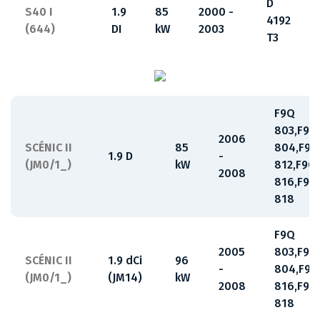
D
S40 I
1.9
85
2000 -
4192
(644)
DI
kW
2003
T3
F9Q
803,F9Q
2006
SCÉNIC II
85
804,F9Q
1.9 D
-
(JM0/1_)
kW
812,F9Q
2008
816,F9Q
818
F9Q
2005
803,F9Q
SCÉNIC II
1.9 dCi
96
-
804,F9Q
(JM0/1_)
(JM14)
kW
2008
816,F9Q
818