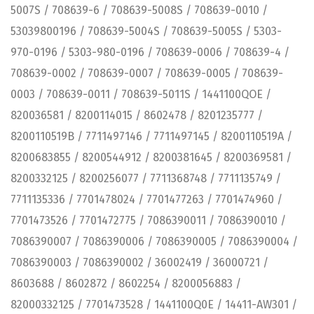
5007S / 708639-6 / 708639-5008S / 708639-0010 /
53039800196 / 708639-5004S / 708639-5005S / 5303-
970-0196 / 5303-980-0196 / 708639-0006 / 708639-4 /
708639-0002 / 708639-0007 / 708639-0005 / 708639-
0003 / 708639-0011 / 708639-5011S / 1441100QOE /
820036581 / 8200114015 / 8602478 / 8201235777 /
8200110519B / 7711497146 / 7711497145 / 8200110519A /
8200683855 / 8200544912 / 8200381645 / 8200369581 /
8200332125 / 8200256077 / 7711368748 / 7711135749 /
7711135336 / 7701478024 / 7701477263 / 7701474960 /
7701473526 / 7701472775 / 7086390011 / 7086390010 /
7086390007 / 7086390006 / 7086390005 / 7086390004 /
7086390003 / 7086390002 / 36002419 / 36000721 /
8603688 / 8602872 / 8602254 / 8200056883 /
82000332125 / 7701473528 / 1441100Q0E / 14411-AW301 /