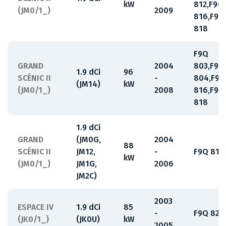
kW
812,F9Q
(JM0/1_)
2009
816,F9Q
818
F9Q
GRAND
2004
803,F9Q
1.9 dCi
96
SCÉNIC II
-
804,F9Q
(JM14)
kW
(JM0/1_)
2008
816,F9Q
818
1.9 dCi
GRAND
(JM0G,
2004
88
SCÉNIC II
JM12,
-
F9Q 812
kW
(JM0/1_)
JM1G,
2006
JM2C)
2003
ESPACE IV
1.9 dCi
85
-
F9Q 820
(JK0/1_)
(JK0U)
kW
2005