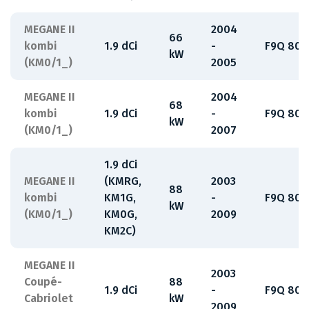
MEGANE II
2004
66
kombi
1.9 dCi
-
F9Q 808
kW
(KM0/1_)
2005
MEGANE II
2004
68
kombi
1.9 dCi
-
F9Q 808
kW
(KM0/1_)
2007
1.9 dCi
MEGANE II
(KMRG,
2003
88
kombi
KM1G,
-
F9Q 800
kW
(KM0/1_)
KM0G,
2009
KM2C)
MEGANE II
2003
Coupé-
88
1.9 dCi
-
F9Q 800
Cabriolet
kW
2009