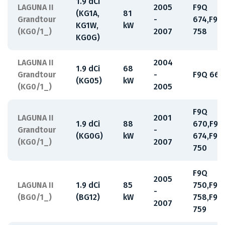
1.9 dCi
LAGUNA II
2005
F9Q
(KG1A,
81
Grandtour
-
674,F9Q
KG1W,
kW
(KG0/1_)
2007
758
KG0G)
LAGUNA II
2004
1.9 dCi
68
Grandtour
-
F9Q 664
(KG05)
kW
(KG0/1_)
2005
F9Q
LAGUNA II
2001
1.9 dCi
88
670,F9Q
Grandtour
-
(KG0G)
kW
674,F9Q
(KG0/1_)
2007
750
F9Q
2005
LAGUNA II
1.9 dCi
85
750,F9Q
-
(BG0/1_)
(BG12)
kW
758,F9Q
2007
759