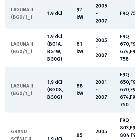
2005
LAGUNA II
92
1.9 dCi
-
F9Q 750
(BG0/1_)
kW
2007
1.9 dCi
F9Q
2005
LAGUNA II
(BG1A,
81
670,F9Q
-
(BG0/1_)
BG1W,
kW
674,F9Q
2007
BG0G)
758
F9Q
1.9 dCi
2001
650,F9Q
LAGUNA II
88
(BG08,
-
670,F9Q
(BG0/1_)
kW
BG0G)
2007
674,F9Q
750
F9Q
803,F9Q
GRAND
2005
85
804,F9Q
SCÉNIC II
1.9 dCi
-