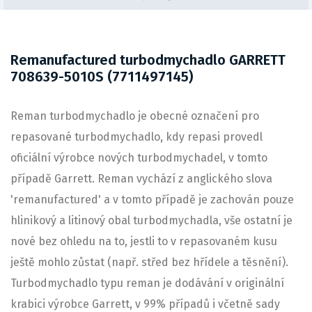
Remanufactured turbodmychadlo GARRETT
708639-5010S (7711497145)
Reman turbodmychadlo je obecné označení pro
repasované turbodmychadlo, kdy repasi provedl
oficiální výrobce nových turbodmychadel, v tomto
případě Garrett. Reman vychází z anglického slova
'remanufactured' a v tomto případě je zachován pouze
hlinikový a litinový obal turbodmychadla, vše ostatní je
nové bez ohledu na to, jestli to v repasovaném kusu
ještě mohlo zůstat (např. střed bez hřídele a těsnění).
Turbodmychadlo typu reman je dodávání v originální
krabici výrobce Garrett, v 99% případů i včetně sady