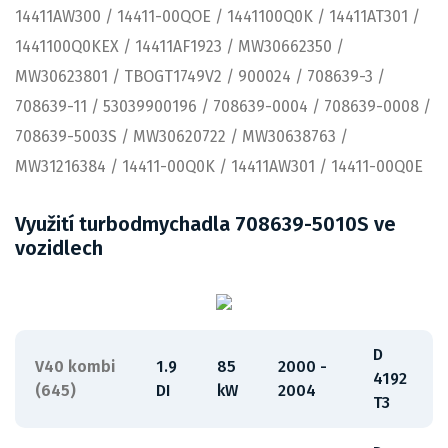
14411AW300 / 14411-00QOE / 1441100Q0K / 14411AT301 /
1441100Q0KEX / 14411AF1923 / MW30662350 /
MW30623801 / TBOGT1749V2 / 900024 / 708639-3 /
708639-11 / 53039900196 / 708639-0004 / 708639-0008 /
708639-5003S / MW30620722 / MW30638763 /
MW31216384 / 14411-00Q0K / 14411AW301 / 14411-00Q0E
Využití turbodmychadla 708639-5010S ve
vozidlech
D
V40 kombi
1.9
85
2000 -
4192
(645)
DI
kW
2004
T3