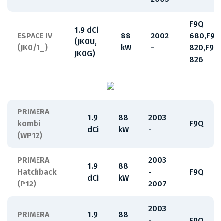
F9Q
1.9 dCi
ESPACE IV
88
2002
680,F9Q
(JK0U,
(JK0/1_)
kW
-
820,F9Q
JK0G)
826
PRIMERA
1.9
88
2003
kombi
F9Q
dCi
kW
-
(WP12)
PRIMERA
2003
1.9
88
Hatchback
-
F9Q
dCi
kW
(P12)
2007
2003
PRIMERA
1.9
88
-
F9Q