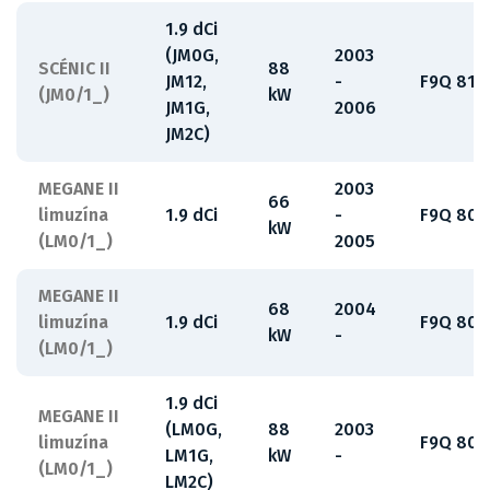
1.9 dCi
(JM0G,
2003
SCÉNIC II
88
JM12,
-
F9Q 812
(JM0/1_)
kW
JM1G,
2006
JM2C)
MEGANE II
2003
66
limuzína
1.9 dCi
-
F9Q 808
kW
(LM0/1_)
2005
MEGANE II
68
2004
limuzína
1.9 dCi
F9Q 808
kW
-
(LM0/1_)
1.9 dCi
MEGANE II
(LM0G,
88
2003
limuzína
F9Q 800
LM1G,
kW
-
(LM0/1_)
LM2C)