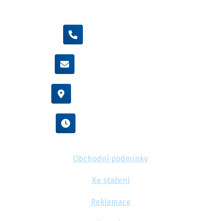
+420 605 455 587
info@flexamiauto.cz
Vídeňská 38/116, Brno
Po - Pá : 8:00 - 16:00
Obchodní podmínky
Ke stažení
Reklamace