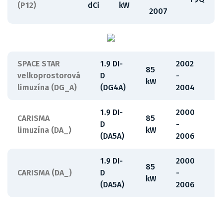
(P12)
dCi
kW
2007
SPACE STAR
1.9 DI-
2002
85
velkoprostorová
D
-
F
kW
limuzína (DG_A)
(DG4A)
2004
1.9 DI-
2000
CARISMA
85
D
-
F
limuzína (DA_)
kW
(DA5A)
2006
1.9 DI-
2000
85
CARISMA (DA_)
D
-
F
kW
(DA5A)
2006