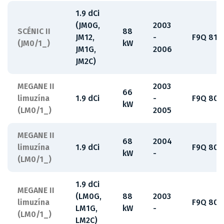
1.9 dCi
(JM0G,
2003
SCÉNIC II
88
JM12,
-
F9Q 812
(JM0/1_)
kW
JM1G,
2006
JM2C)
MEGANE II
2003
66
limuzína
1.9 dCi
-
F9Q 808
kW
(LM0/1_)
2005
MEGANE II
68
2004
limuzína
1.9 dCi
F9Q 808
kW
-
(LM0/1_)
1.9 dCi
MEGANE II
(LM0G,
88
2003
limuzína
F9Q 800
LM1G,
kW
-
(LM0/1_)
LM2C)