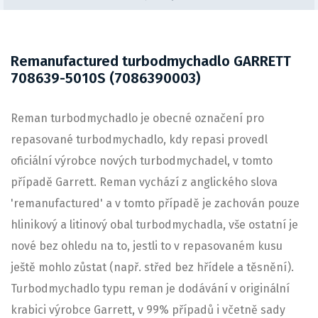
Remanufactured turbodmychadlo GARRETT
708639-5010S (7086390003)
Reman turbodmychadlo je obecné označení pro
repasované turbodmychadlo, kdy repasi provedl
oficiální výrobce nových turbodmychadel, v tomto
případě Garrett. Reman vychází z anglického slova
'remanufactured' a v tomto případě je zachován pouze
hlinikový a litinový obal turbodmychadla, vše ostatní je
nové bez ohledu na to, jestli to v repasovaném kusu
ještě mohlo zůstat (např. střed bez hřídele a těsnění).
Turbodmychadlo typu reman je dodávání v originální
krabici výrobce Garrett, v 99% případů i včetně sady