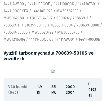
14411AW300 / 14411-00QOE / 1441100Q0K / 14411AT301 /
1441100Q0KEX / 14411AF1923 / MW30662350 /
MW30623801 / TBOGT1749V2 / 900024 / 708639-3 /
708639-11 / 53039900196 / 708639-0004 / 708639-0008 /
708639-5003S / MW30620722 / MW30638763 /
MW31216384 / 14411-00Q0K / 14411AW301 / 14411-00Q0E
Využití turbodmychadla 708639-5010S ve
vozidlech
D
V40 kombi
1.9
85
2000 -
4192
(645)
DI
kW
2004
T3