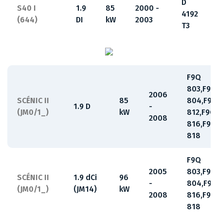
D
S40 I
1.9
85
2000 -
4192
(644)
DI
kW
2003
T3
F9Q
803,F9Q
2006
SCÉNIC II
85
804,F9Q
1.9 D
-
(JM0/1_)
kW
812,F9Q
2008
816,F9Q
818
F9Q
2005
803,F9Q
SCÉNIC II
1.9 dCi
96
-
804,F9Q
(JM0/1_)
(JM14)
kW
2008
816,F9Q
818