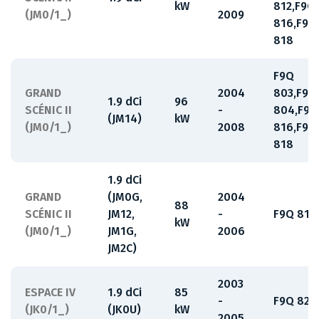
kW
812,F9Q
(JM0/1_)
2009
816,F9Q
818
F9Q
GRAND
2004
803,F9Q
1.9 dCi
96
SCÉNIC II
-
804,F9Q
(JM14)
kW
(JM0/1_)
2008
816,F9Q
818
1.9 dCi
GRAND
(JM0G,
2004
88
SCÉNIC II
JM12,
-
F9Q 812
kW
(JM0/1_)
JM1G,
2006
JM2C)
2003
ESPACE IV
1.9 dCi
85
-
F9Q 820
(JK0/1_)
(JK0U)
kW
2005