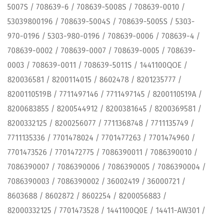
5007S / 708639-6 / 708639-5008S / 708639-0010 /
53039800196 / 708639-5004S / 708639-5005S / 5303-
970-0196 / 5303-980-0196 / 708639-0006 / 708639-4 /
708639-0002 / 708639-0007 / 708639-0005 / 708639-
0003 / 708639-0011 / 708639-5011S / 1441100QOE /
820036581 / 8200114015 / 8602478 / 8201235777 /
8200110519B / 7711497146 / 7711497145 / 8200110519A /
8200683855 / 8200544912 / 8200381645 / 8200369581 /
8200332125 / 8200256077 / 7711368748 / 7711135749 /
7711135336 / 7701478024 / 7701477263 / 7701474960 /
7701473526 / 7701472775 / 7086390011 / 7086390010 /
7086390007 / 7086390006 / 7086390005 / 7086390004 /
7086390003 / 7086390002 / 36002419 / 36000721 /
8603688 / 8602872 / 8602254 / 8200056883 /
82000332125 / 7701473528 / 1441100Q0E / 14411-AW301 /