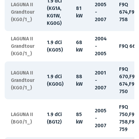
1.9 dCi
LAGUNA II
2005
F9Q
(KG1A,
81
Grandtour
-
674,F9Q
KG1W,
kW
(KG0/1_)
2007
758
KG0G)
LAGUNA II
2004
1.9 dCi
68
Grandtour
-
F9Q 664
(KG05)
kW
(KG0/1_)
2005
F9Q
LAGUNA II
2001
1.9 dCi
88
670,F9Q
Grandtour
-
(KG0G)
kW
674,F9Q
(KG0/1_)
2007
750
F9Q
2005
LAGUNA II
1.9 dCi
85
750,F9Q
-
(BG0/1_)
(BG12)
kW
758,F9Q
2007
759