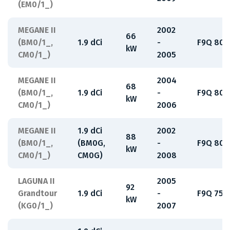
(EM0/1_)
MEGANE II
2002
66
(BM0/1_,
1.9 dCi
-
F9Q 808
kW
CM0/1_)
2005
MEGANE II
2004
68
(BM0/1_,
1.9 dCi
-
F9Q 808
kW
CM0/1_)
2006
MEGANE II
1.9 dCi
2002
88
(BM0/1_,
(BM0G,
-
F9Q 800
kW
CM0/1_)
CM0G)
2008
LAGUNA II
2005
92
Grandtour
1.9 dCi
-
F9Q 750
kW
(KG0/1_)
2007