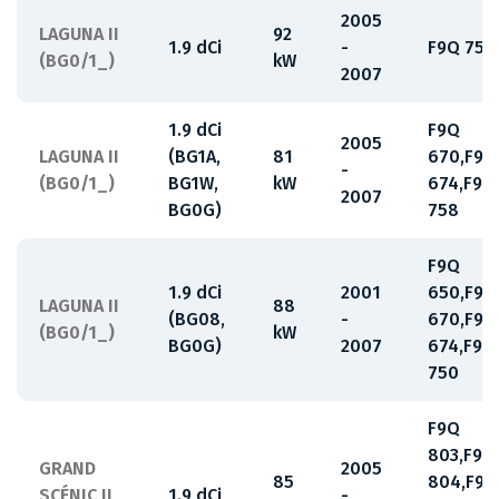
2005
LAGUNA II
92
1.9 dCi
-
F9Q 750
(BG0/1_)
kW
2007
1.9 dCi
F9Q
2005
LAGUNA II
(BG1A,
81
670,F9Q
-
(BG0/1_)
BG1W,
kW
674,F9Q
2007
BG0G)
758
F9Q
1.9 dCi
2001
650,F9Q
LAGUNA II
88
(BG08,
-
670,F9Q
(BG0/1_)
kW
BG0G)
2007
674,F9Q
750
F9Q
803,F9Q
GRAND
2005
85
804,F9Q
SCÉNIC II
1.9 dCi
-