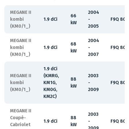
MEGANE II
2004
66
kombi
1.9 dCi
-
F9Q 808
kW
(KM0/1_)
2005
MEGANE II
2004
68
kombi
1.9 dCi
-
F9Q 808
kW
(KM0/1_)
2007
1.9 dCi
MEGANE II
(KMRG,
2003
88
kombi
KM1G,
-
F9Q 800
kW
(KM0/1_)
KM0G,
2009
KM2C)
MEGANE II
2003
Coupé-
88
1.9 dCi
-
F9Q 800
Cabriolet
kW
2009