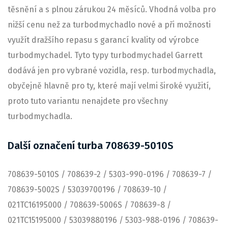
těsnění a s plnou zárukou 24 měsíců. Vhodná volba pro
nižší cenu než za turbodmychadlo nové a při možnosti
využít dražšího repasu s garancí kvality od výrobce
turbodmychadel. Tyto typy turbodmychadel Garrett
dodává jen pro vybrané vozidla, resp. turbodmychadla,
obyčejně hlavně pro ty, které mají velmi široké využití,
proto tuto variantu nenajdete pro všechny
turbodmychadla.
Další označení turba 708639-5010S
708639-5010S / 708639-2 / 5303-990-0196 / 708639-7 /
708639-5002S / 53039700196 / 708639-10 /
021TC16195000 / 708639-5006S / 708639-8 /
021TC15195000 / 53039880196 / 5303-988-0196 / 708639-