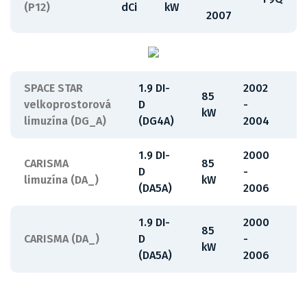
(P12)
dCi
kW
2007
SPACE STAR
1.9 DI-
2002
85
velkoprostorová
D
-
F
kW
limuzína (DG_A)
(DG4A)
2004
1.9 DI-
2000
CARISMA
85
D
-
F
limuzína (DA_)
kW
(DA5A)
2006
1.9 DI-
2000
85
CARISMA (DA_)
D
-
F
kW
(DA5A)
2006