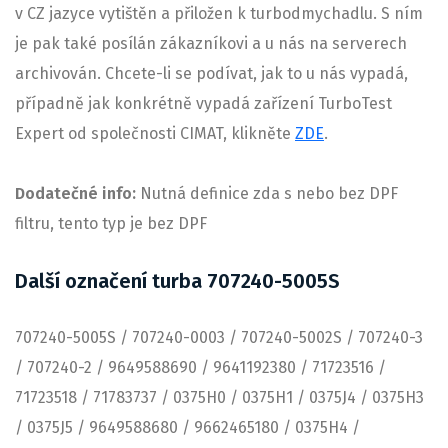
v CZ jazyce vytištěn a přiložen k turbodmychadlu. S ním
je pak také posílán zákazníkovi a u nás na serverech
archivován. Chcete-li se podívat, jak to u nás vypadá,
případně jak konkrétně vypadá zařízení TurboTest
Expert od společnosti CIMAT, klikněte
ZDE
.
Dodatečné info:
Nutná definice zda s nebo bez DPF
filtru, tento typ je bez DPF
Další označení turba 707240-5005S
707240-5005S / 707240-0003 / 707240-5002S / 707240-3
/ 707240-2 / 9649588690 / 9641192380 / 71723516 /
71723518 / 71783737 / 0375H0 / 0375H1 / 0375J4 / 0375H3
/ 0375J5 / 9649588680 / 9662465180 / 0375H4 /