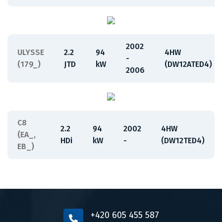
2002
ULYSSE
2.2
94
4HW
-
(179_)
JTD
kW
(DW12ATED4)
2006
C8
2.2
94
2002
4HW
(EA_,
HDi
kW
-
(DW12TED4)
EB_)
+420 605 455 587