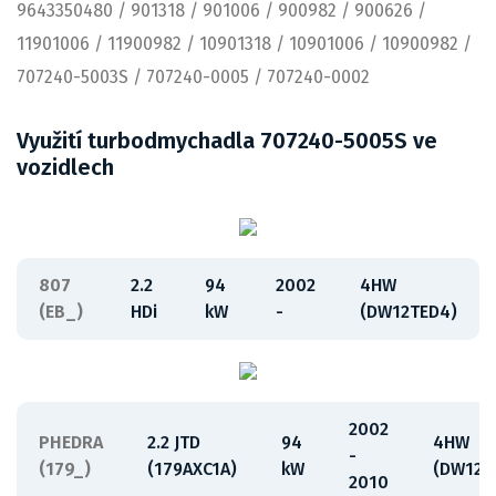
9643350480 / 901318 / 901006 / 900982 / 900626 /
11901006 / 11900982 / 10901318 / 10901006 / 10900982 /
707240-5003S / 707240-0005 / 707240-0002
Využití turbodmychadla 707240-5005S ve
vozidlech
807
2.2
94
2002
4HW
(EB_)
HDi
kW
-
(DW12TED4)
2002
PHEDRA
2.2 JTD
94
4HW
-
(179_)
(179AXC1A)
kW
(DW12A
2010