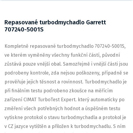
Repasované turbodmychadlo Garrett
707240-5001S
Kompletně repasované turbodmychadlo 707240-5001S,
ve kterém vyměněny všechny funkční částí, původní
zůstává pouze vnější obal. Samozřejmě i vnější části jsou
podrobeny kontrole, zda nejsou poškozeny, případně se
prověřuje jejich těsnost a rovinnost. Turbodmychadlo je
při finálním testu podrobeno zkoušce na měřícím
zařízení CIMAT TurboTest Expert. který automaticky po
změření všech potřebných hodnot a úspěšném testu
vytiskne protokol o stavu turbodmychadla a protokol je
v CZ jazyce vytištěn a přiložen k turbodmychadlu. S ním