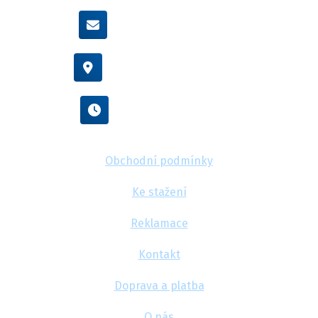
info@flexamiauto.cz
Vídeňská 38/116, Brno
Po - Pá : 8:00 - 16:00
Obchodní podmínky
Ke stažení
Reklamace
Kontakt
Doprava a platba
O nás