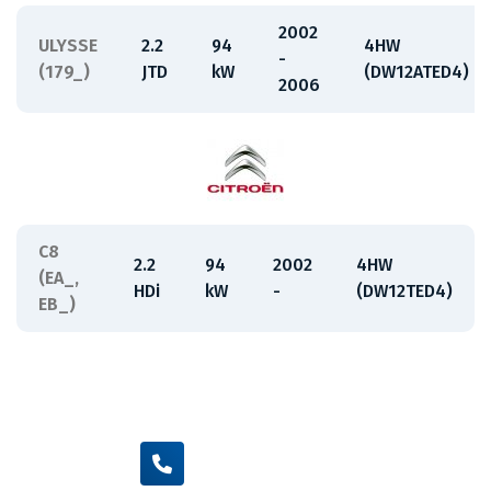
2002
ULYSSE
2.2
94
4HW
-
(179_)
JTD
kW
(DW12ATED4)
2006
C8
2.2
94
2002
4HW
(EA_,
HDi
kW
-
(DW12TED4)
EB_)
+420 605 455 587