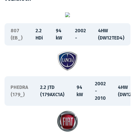
807
2.2
94
2002
4HW
(EB_)
HDi
kW
-
(DW12TED4)
2002
PHEDRA
2.2 JTD
94
4HW
-
(179_)
(179AXC1A)
kW
(DW12A
2010