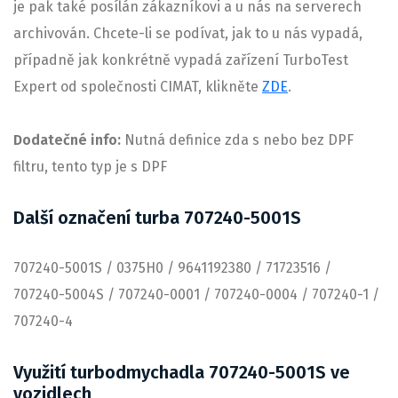
je pak také posílán zákazníkovi a u nás na serverech
archivován. Chcete-li se podívat, jak to u nás vypadá,
případně jak konkrétně vypadá zařízení TurboTest
Expert od společnosti CIMAT, klikněte
ZDE
.
Dodatečné info:
Nutná definice zda s nebo bez DPF
filtru, tento typ je s DPF
Další označení turba 707240-5001S
707240-5001S / 0375H0 / 9641192380 / 71723516 /
707240-5004S / 707240-0001 / 707240-0004 / 707240-1 /
707240-4
Využití turbodmychadla 707240-5001S ve
vozidlech